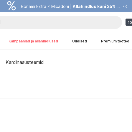
Bonami Extra × Micadoni |
Allahindlus kuni 25% →
10
Kampaaniad ja allahindlused
Uudised
Premium tooted
Kardinasüsteemid