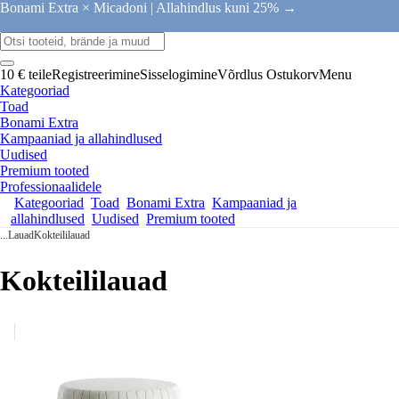
Bonami Extra × Micadoni |
Allahindlus kuni 25% →
10 € teile
Registreerimine
Sisselogimine
Võrdlus
Ostukorv
Menu
Kategooriad
Toad
Bonami Extra
Kampaaniad ja allahindlused
Uudised
Premium tooted
Professionaalidele
Kategooriad
Toad
Bonami Extra
Kampaaniad ja
allahindlused
Uudised
Premium tooted
...
Lauad
Kokteililauad
Kokteililauad