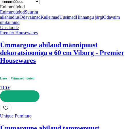
Enimmüüdud
Enimmüüdud
Suurim
allahindlus
Odavaimad
Kalleimad
Uusimad
Hinnangu järgi
Odavaim
ühiku hind
Uus toode
Premier Housewares
Ümmargune abilaud männipuust
dekoratsiooniga ø 60 cm Viborg - Premier
Housewares
Laos
Viimased tooted
110 €
LISA OSTUKORVI
Unique Furniture
Ümmargune abilaud tammepuust