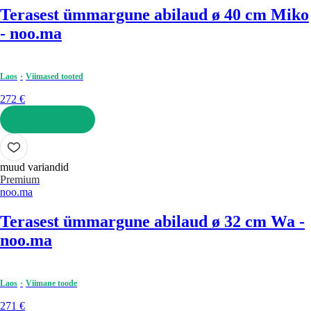
Terasest ümmargune abilaud ø 40 cm Miko
- noo.ma
Laos
Viimased tooted
272 €
LISA OSTUKORVI
muud variandid
Premium
noo.ma
Terasest ümmargune abilaud ø 32 cm Wa -
noo.ma
Laos
Viimane toode
271 €