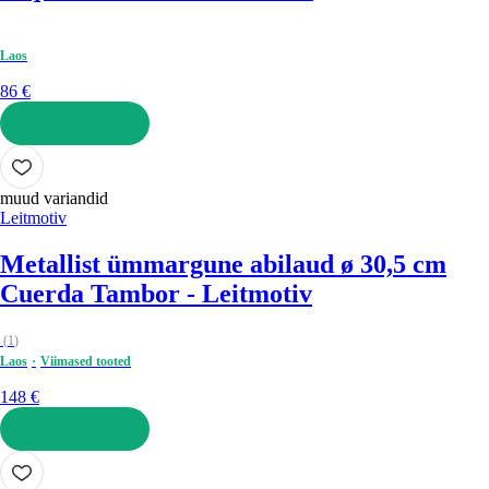
Laos
86 €
LISA OSTUKORVI
muud variandid
Leitmotiv
Metallist ümmargune abilaud ø 30,5 cm
Cuerda Tambor - Leitmotiv
(
1
)
Laos
Viimased tooted
148 €
LISA OSTUKORVI