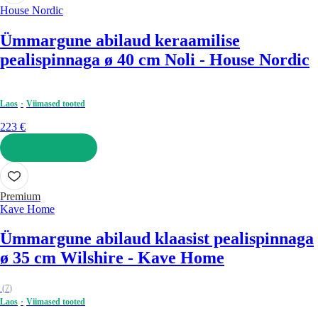
House Nordic
Ümmargune abilaud keraamilise
pealispinnaga ø 40 cm Noli - House Nordic
Laos
Viimased tooted
223 €
LISA OSTUKORVI
Premium
Kave Home
Ümmargune abilaud klaasist pealispinnaga
ø 35 cm Wilshire - Kave Home
(
7
)
Laos
Viimased tooted