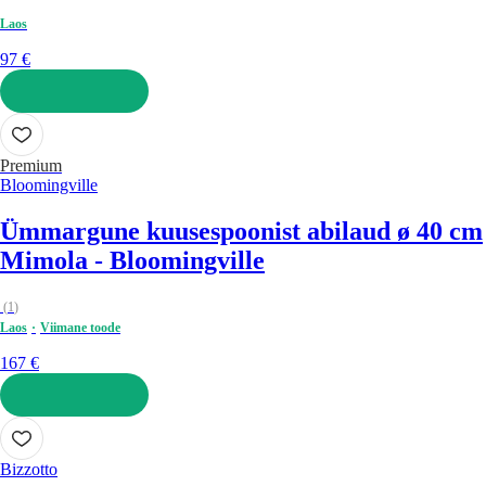
Laos
97 €
LISA OSTUKORVI
Premium
Bloomingville
Ümmargune kuusespoonist abilaud ø 40 cm
Mimola - Bloomingville
(
1
)
Laos
Viimane toode
167 €
LISA OSTUKORVI
Bizzotto