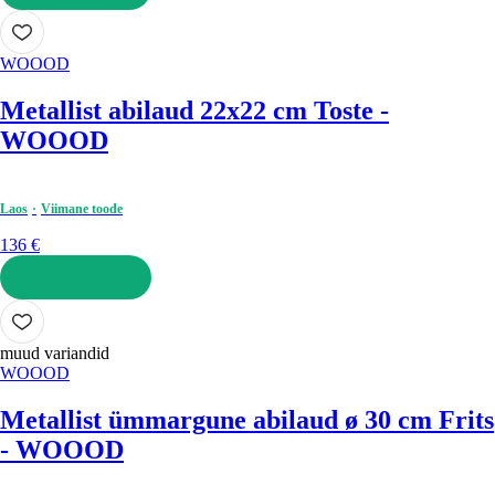
LISA OSTUKORVI
WOOOD
Metallist abilaud 22x22 cm Toste -
WOOOD
Laos
Viimane toode
136 €
LISA OSTUKORVI
muud variandid
WOOOD
Metallist ümmargune abilaud ø 30 cm Frits
- WOOOD