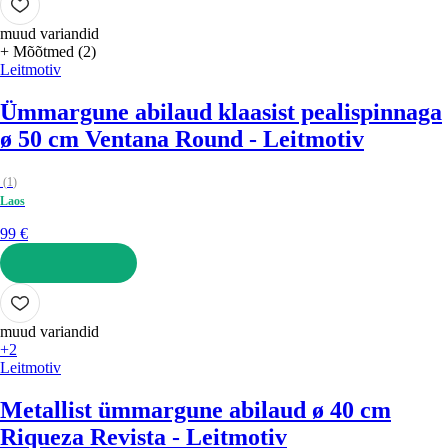
muud variandid
+ Mõõtmed (2)
Leitmotiv
Ümmargune abilaud klaasist pealispinnaga
ø 50 cm Ventana Round - Leitmotiv
(
1
)
Laos
99 €
LISA OSTUKORVI
muud variandid
+2
Leitmotiv
Metallist ümmargune abilaud ø 40 cm
Riqueza Revista - Leitmotiv