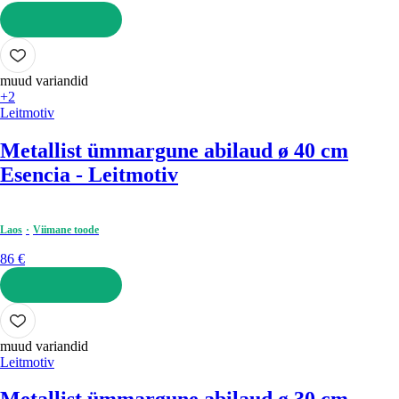
LISA OSTUKORVI
muud variandid
+2
Leitmotiv
Metallist ümmargune abilaud ø 40 cm
Esencia - Leitmotiv
Laos
Viimane toode
86 €
LISA OSTUKORVI
muud variandid
Leitmotiv