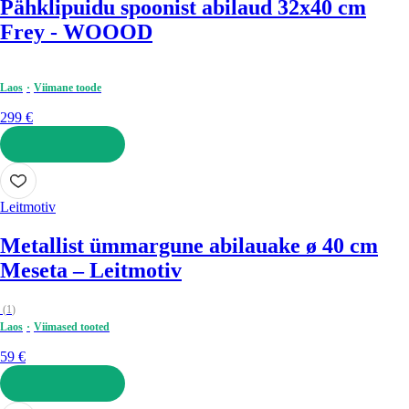
Pähklipuidu spoonist abilaud 32x40 cm
Frey - WOOOD
Laos
Viimane toode
299 €
LISA OSTUKORVI
Leitmotiv
Metallist ümmargune abilauake ø 40 cm
Meseta – Leitmotiv
(
1
)
Laos
Viimased tooted
59 €
LISA OSTUKORVI