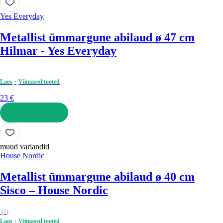
Yes Everyday
Metallist ümmargune abilaud ø 47 cm
Hilmar - Yes Everyday
Laos
Viimased tooted
23 €
LISA OSTUKORVI
muud variandid
House Nordic
Metallist ümmargune abilaud ø 40 cm
Sisco – House Nordic
(
1
)
Laos
Viimased tooted