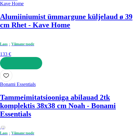
Kave Home
Alumiiniumist ümmargune küljelaud ø 39
cm Rhet - Kave Home
Laos
Viimane toode
133 €
LISA OSTUKORVI
Bonami Essentials
Tammeimitatsiooniga abilauad 2tk
komplektis 38x38 cm Noah - Bonami
Essentials
(
1
)
Laos
Viimane toode