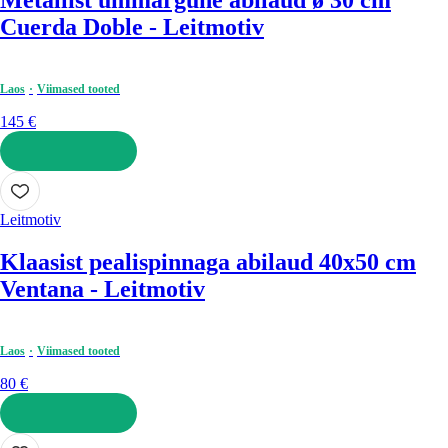
Metallist ümmargune abilaud ø 30 cm
Cuerda Doble - Leitmotiv
Laos
Viimased tooted
145 €
LISA OSTUKORVI
Leitmotiv
Klaasist pealispinnaga abilaud 40x50 cm
Ventana - Leitmotiv
Laos
Viimased tooted
80 €
LISA OSTUKORVI