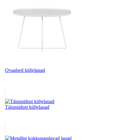
Ovaalsed küljelauad
Täispuidust küljelauad