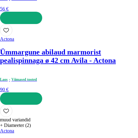
56 €
LISA OSTUKORVI
Actona
Ümmargune abilaud marmorist
pealispinnaga ø 42 cm Avila - Actona
Laos
Viimased tooted
90 €
LISA OSTUKORVI
muud variandid
+ Diameeter (2)
Actona