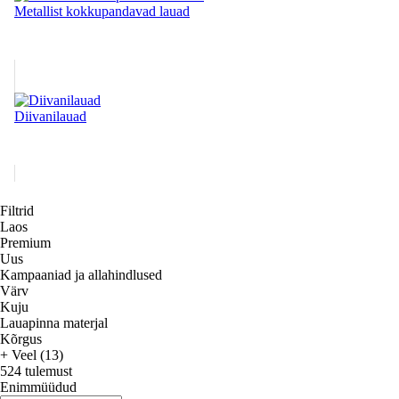
Metallist kokkupandavad lauad
Diivanilauad
Filtrid
Laos
Premium
Uus
Kampaaniad ja allahindlused
Värv
Kuju
Lauapinna materjal
Kõrgus
+ Veel (13)
524 tulemust
Enimmüüdud