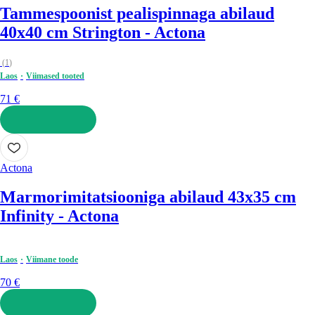
Tammespoonist pealispinnaga abilaud
40x40 cm Strington - Actona
(
1
)
Laos
Viimased tooted
71 €
LISA OSTUKORVI
Actona
Marmorimitatsiooniga abilaud 43x35 cm
Infinity - Actona
Laos
Viimane toode
70 €