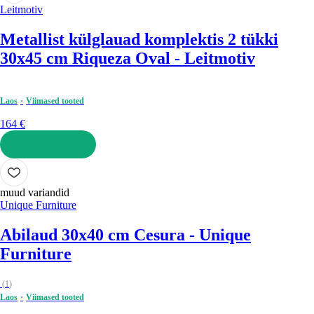
Leitmotiv
Metallist külglauad komplektis 2 tükki
30x45 cm Riqueza Oval - Leitmotiv
Laos
Viimased tooted
164 €
LISA OSTUKORVI
muud variandid
Unique Furniture
Abilaud 30x40 cm Cesura - Unique
Furniture
(
1
)
Laos
Viimased tooted