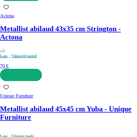
LISA OSTUKORVI
Actona
Metallist abilaud 43x35 cm Strington -
Actona
(
3
)
Laos
Viimased tooted
70 €
LISA OSTUKORVI
Unique Furniture
Metallist abilaud 45x45 cm Yuba - Unique
Furniture
Laos
Viimane toode