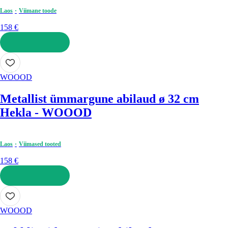
Laos
Viimane toode
158 €
LISA OSTUKORVI
WOOOD
Metallist ümmargune abilaud ø 32 cm
Hekla - WOOOD
Laos
Viimased tooted
158 €
LISA OSTUKORVI
WOOOD