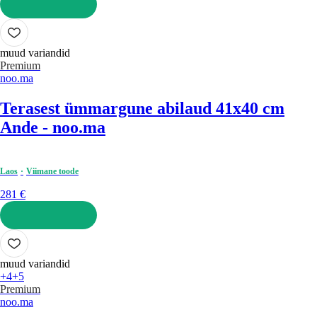
LISA OSTUKORVI
muud variandid
Premium
noo.ma
Terasest ümmargune abilaud 41x40 cm
Ande - noo.ma
Laos
Viimane toode
281 €
LISA OSTUKORVI
muud variandid
+4
+5
Premium
noo.ma