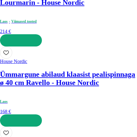
Lourmarin - House Nordic
Laos
Viimased tooted
214 €
LISA OSTUKORVI
House Nordic
Ümmargune abilaud klaasist pealispinnaga
ø 40 cm Ravello - House Nordic
Laos
168 €
LISA OSTUKORVI