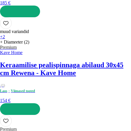
185 €
LISA OSTUKORVI
muud variandid
+2
+ Diameeter (2)
Premium
Kave Home
Keraamilise pealispinnaga abilaud 30x45
cm Rewena - Kave Home
(
1
)
Laos
Viimased tooted
154 €
LISA OSTUKORVI
Premium