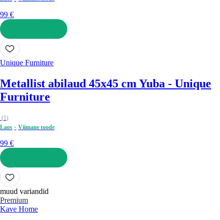
99 €
LISA OSTUKORVI
Unique Furniture
Metallist abilaud 45x45 cm Yuba - Unique
Furniture
(
1
)
Laos
Viimane toode
99 €
LISA OSTUKORVI
muud variandid
Premium
Kave Home