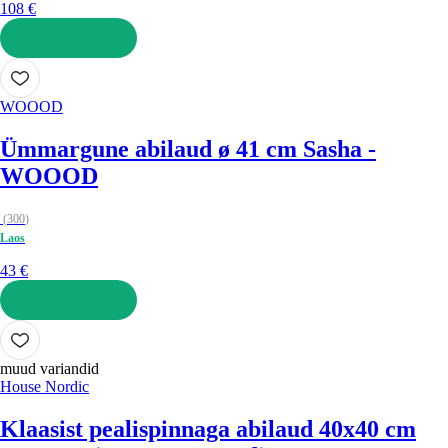
108 €
LISA OSTUKORVI
WOOOD
Ümmargune abilaud ø 41 cm Sasha -
WOOOD
(
300
)
Laos
43 €
LISA OSTUKORVI
muud variandid
House Nordic
Klaasist pealispinnaga abilaud 40x40 cm