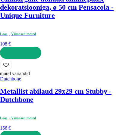
dekoratsiooniga, ø 50 cm Pensacola -
Unique Furniture
Laos
Viimased tooted
108 €
LISA OSTUKORVI
muud variandid
Dutchbone
Metallist abilaud 29x29 cm Stubby -
Dutchbone
Laos
Viimased tooted
156 €