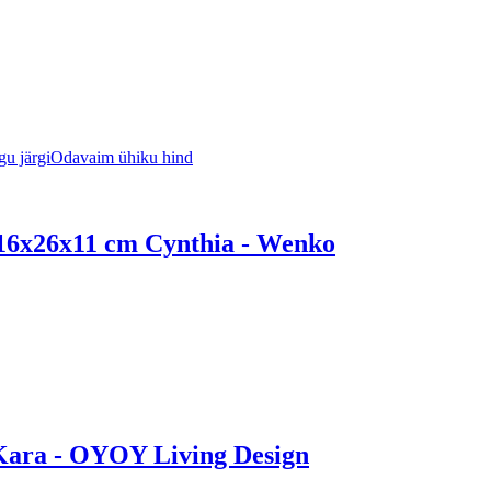
u järgi
Odavaim ühiku hind
t 16x26x11 cm Cynthia - Wenko
 Kara - OYOY Living Design