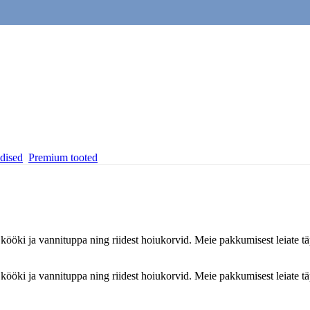
dised
Premium tooted
rid kööki ja vannituppa ning riidest hoiukorvid. Meie pakkumisest leiate
.
rid kööki ja vannituppa ning riidest hoiukorvid. Meie pakkumisest leiate
.