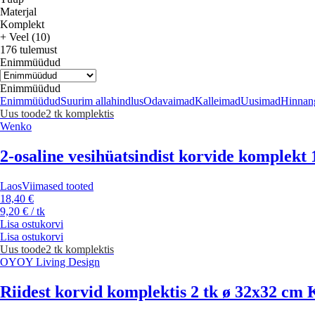
Materjal
Komplekt
+ Veel (10)
176 tulemust
Enimmüüdud
Enimmüüdud
Enimmüüdud
Suurim allahindlus
Odavaimad
Kalleimad
Uusimad
Hinnang
Uus toode
2 tk komplektis
Wenko
2-osaline vesihüatsindist korvide komplek
Laos
Viimased tooted
18,40 €
9,20 € / tk
Lisa ostukorvi
Lisa ostukorvi
Uus toode
2 tk komplektis
OYOY Living Design
Riidest korvid komplektis 2 tk ø 32x32 cm