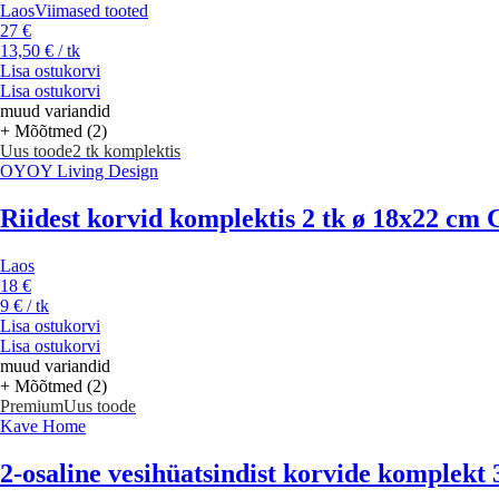
Laos
Viimased tooted
27 €
13,50 € / tk
Lisa ostukorvi
Lisa ostukorvi
muud variandid
+ Mõõtmed (2)
Uus toode
2 tk komplektis
OYOY Living Design
Riidest korvid komplektis 2 tk ø 18x22 cm
Laos
18 €
9 € / tk
Lisa ostukorvi
Lisa ostukorvi
muud variandid
+ Mõõtmed (2)
Premium
Uus toode
Kave Home
2-osaline vesihüatsindist korvide komplek