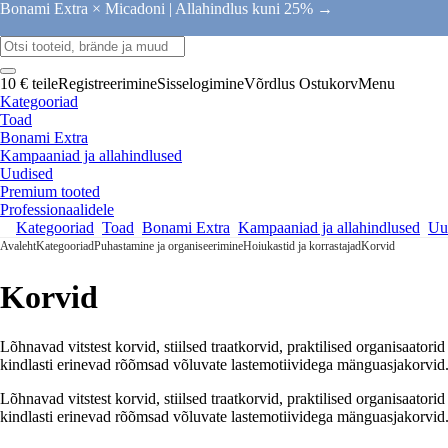
Bonami Extra × Micadoni |
Allahindlus kuni 25% →
10 € teile
Registreerimine
Sisselogimine
Võrdlus
Ostukorv
Menu
Kategooriad
Toad
Bonami Extra
Kampaaniad ja allahindlused
Uudised
Premium tooted
Professionaalidele
Kategooriad
Toad
Bonami Extra
Kampaaniad ja allahindlused
Uu
Avaleht
Kategooriad
Puhastamine ja organiseerimine
Hoiukastid ja korrastajad
Korvid
Korvid
Lõhnavad vitstest korvid, stiilsed traatkorvid, praktilised organisaato
kindlasti erinevad rõõmsad võluvate lastemotiividega mänguasjakorvid
Lõhnavad vitstest korvid, stiilsed traatkorvid, praktilised organisaato
kindlasti erinevad rõõmsad võluvate lastemotiividega mänguasjakorvid