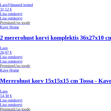
Laos
Viimased tooted
31,12 €
Lisa ostukorvi
Lisa ostukorvi
Premium
Uus toode
Kave Home
2 mererohust korvi komplektis 36x27x10 c
Laos
26,97 €
Lisa ostukorvi
Lisa ostukorvi
Premium
Uus toode
Kave Home
Mererohust korv 15x15x15 cm Tossa - Ka
Laos
14,30 €
Lisa ostukorvi
Lisa ostukorvi
Premium
Uus toode