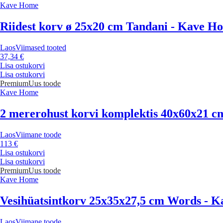
Kave Home
Riidest korv ø 25x20 cm Tandani - Kave H
Laos
Viimased tooted
37,34 €
Lisa ostukorvi
Lisa ostukorvi
Premium
Uus toode
Kave Home
2 mererohust korvi komplektis 40x60x21 c
Laos
Viimane toode
113 €
Lisa ostukorvi
Lisa ostukorvi
Premium
Uus toode
Kave Home
Vesihüatsintkorv 25x35x27,5 cm Words - 
Laos
Viimane toode