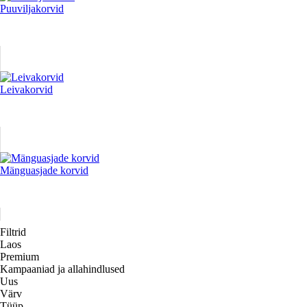
Puuviljakorvid
Leivakorvid
Mänguasjade korvid
Filtrid
Laos
Premium
Kampaaniad ja allahindlused
Uus
Värv
Tüüp