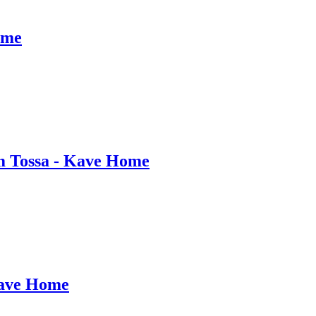
ome
m Tossa - Kave Home
Kave Home