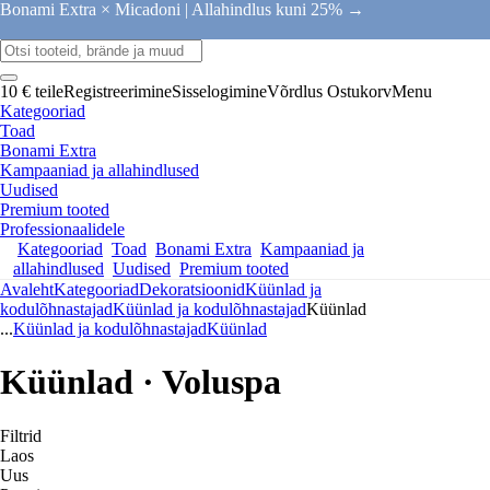
Bonami Extra × Micadoni |
Allahindlus kuni 25% →
10 € teile
Registreerimine
Sisselogimine
Võrdlus
Ostukorv
Menu
Kategooriad
Toad
Bonami Extra
Kampaaniad ja allahindlused
Uudised
Premium tooted
Professionaalidele
Kategooriad
Toad
Bonami Extra
Kampaaniad ja
allahindlused
Uudised
Premium tooted
Avaleht
Kategooriad
Dekoratsioonid
Küünlad ja
kodulõhnastajad
Küünlad ja kodulõhnastajad
Küünlad
...
Küünlad ja kodulõhnastajad
Küünlad
Küünlad · Voluspa
Filtrid
Laos
Uus