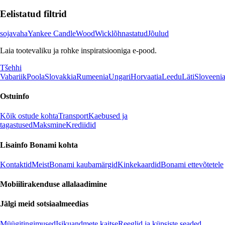
Eelistatud filtrid
sojavaha
Yankee Candle
WoodWick
lõhnastatud
Jõulud
Laia tootevaliku ja rohke inspiratsiooniga e-pood.
Tšehhi
Vabariik
Poola
Slovakkia
Rumeenia
Ungari
Horvaatia
Leedu
Läti
Sloveeni
Ostuinfo
Kõik ostude kohta
Transport
Kaebused ja
tagastused
Maksmine
Krediidid
Lisainfo Bonami kohta
Kontaktid
Meist
Bonami kaubamärgid
Kinkekaardid
Bonami ettevõtetele
Mobiilirakenduse allalaadimine
Jälgi meid sotsiaalmeedias
Müügitingimused
Isikuandmete kaitse
Reeglid ja küpsiste seaded