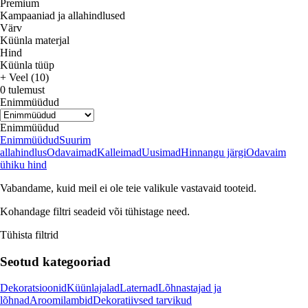
Premium
Kampaaniad ja allahindlused
Värv
Küünla materjal
Hind
Küünla tüüp
+ Veel (10)
0 tulemust
Enimmüüdud
Enimmüüdud
Enimmüüdud
Suurim
allahindlus
Odavaimad
Kalleimad
Uusimad
Hinnangu järgi
Odavaim
ühiku hind
Vabandame, kuid meil ei ole teie valikule vastavaid tooteid.
Kohandage filtri seadeid või tühistage need.
Tühista filtrid
Seotud kategooriad
Dekoratsioonid
Küünlajalad
Laternad
Lõhnastajad ja
lõhnad
Aroomilambid
Dekoratiivsed tarvikud