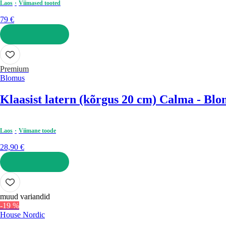
Laos
Viimased tooted
79 €
LISA OSTUKORVI
Premium
Blomus
Klaasist latern (kõrgus 20 cm) Calma - Bl
Laos
Viimane toode
28,90 €
LISA OSTUKORVI
muud variandid
-19 %
House Nordic