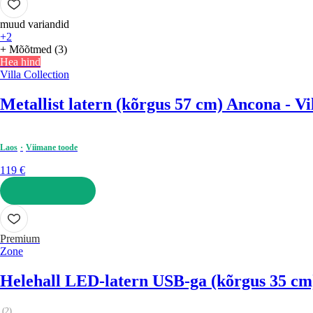
muud variandid
+2
+ Mõõtmed (3)
Hea hind
Villa Collection
Metallist latern (kõrgus 57 cm) Ancona - Vi
Laos
Viimane toode
119 €
LISA OSTUKORVI
Premium
Zone
Helehall LED-latern USB-ga (kõrgus 35 cm)
(
2
)