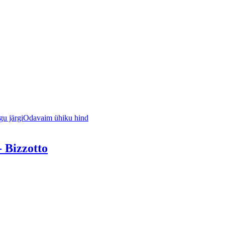
u järgi
Odavaim ühiku hind
 Bizzotto