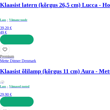
Klaasist latern (kõrgus 26,5 cm) Lucca - H
Laos
Viimane toode
39,20 €
49 €
LISA OSTUKORVI
Premium
Mette Ditmer Denmark
Klaasist õlilamp (kõrgus 11 cm) Aura - M
(
2
)
Laos
Viimased tooted
29,90 €
LISA OSTUKORVI