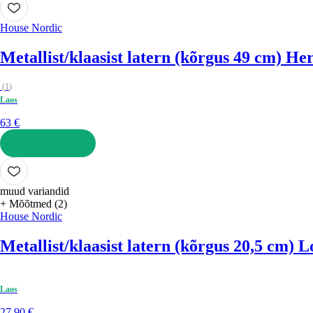
House Nordic
Metallist/klaasist latern (kõrgus 49 cm) He
(
1
)
Laos
63 €
LISA OSTUKORVI
muud variandid
+ Mõõtmed (2)
House Nordic
Metallist/klaasist latern (kõrgus 20,5 cm) 
Laos
27,90 €