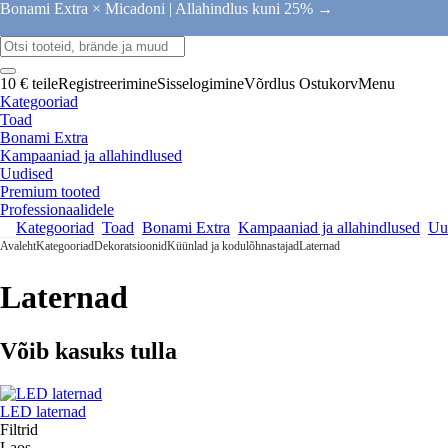
Bonami Extra × Micadoni |
Allahindlus kuni 25% →
10 € teile
Registreerimine
Sisselogimine
Võrdlus
Ostukorv
Menu
Kategooriad
Toad
Bonami Extra
Kampaaniad ja allahindlused
Uudised
Premium tooted
Professionaalidele
Kategooriad
Toad
Bonami Extra
Kampaaniad ja allahindlused
Uu
Avaleht
Kategooriad
Dekoratsioonid
Küünlad ja kodulõhnastajad
Laternad
Laternad
Võib kasuks tulla
LED laternad
Filtrid
Laos