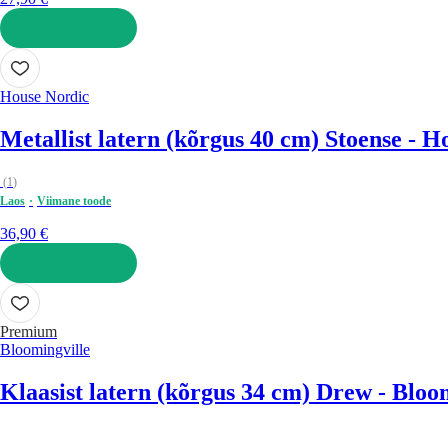
LISA OSTUKORVI
House Nordic
Metallist latern (kõrgus 40 cm) Stoense - 
(
1
)
Laos
Viimane toode
36,90 €
LISA OSTUKORVI
Premium
Bloomingville
Klaasist latern (kõrgus 34 cm) Drew - Bloo