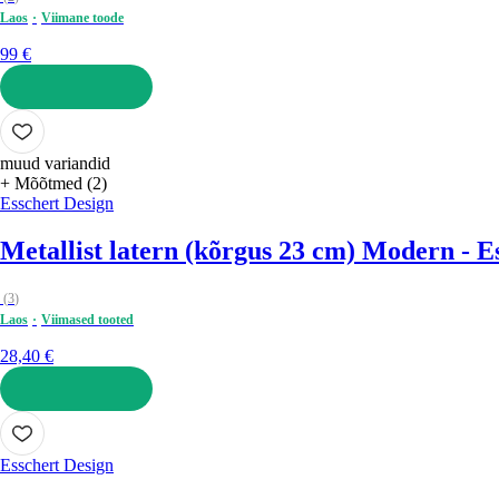
Laos
Viimane toode
99 €
LISA OSTUKORVI
muud variandid
+ Mõõtmed (2)
Esschert Design
Metallist latern (kõrgus 23 cm) Modern - E
(
3
)
Laos
Viimased tooted
28,40 €
LISA OSTUKORVI
Esschert Design