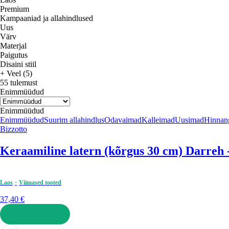
Premium
Kampaaniad ja allahindlused
Uus
Värv
Materjal
Paigutus
Disaini stiil
+ Veel (5)
55 tulemust
Enimmüüdud
Enimmüüdud
Enimmüüdud
Suurim allahindlus
Odavaimad
Kalleimad
Uusimad
Hinnang
Bizzotto
Keraamiline latern (kõrgus 30 cm) Darreh -
Laos
Viimased tooted
37,40 €
LISA OSTUKORVI