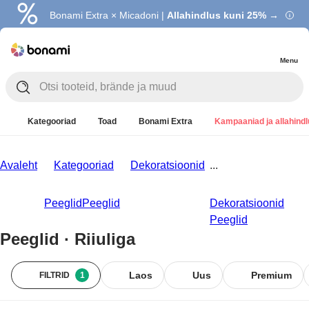
Bonami Extra × Micadoni |
Allahindlus kuni 25% →
Menu
Kategooriad
Toad
Bonami Extra
Kampaaniad ja allahind
Avaleht
Kategooriad
Dekoratsioonid
...
Peeglid
Peeglid
Dekoratsioonid
Peeglid
Peeglid · Riiuliga
Laos
Uus
Premium
FILTRID
1