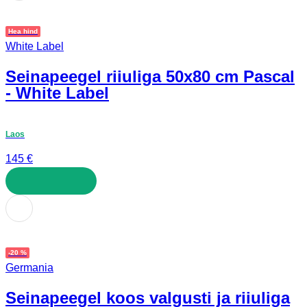
Hea hind
White Label
Seinapeegel riiuliga 50x80 cm Pascal
- White Label
Laos
145 €
LISA OSTUKORVI
-20 %
Germania
Seinapeegel koos valgusti ja riiuliga