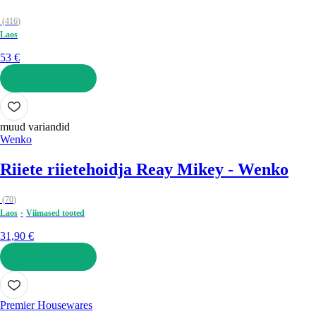
(
416
)
Laos
53 €
LISA OSTUKORVI
muud variandid
Wenko
Riiete riietehoidja Reay Mikey - Wenko
(
70
)
Laos
Viimased tooted
31,90 €
LISA OSTUKORVI
Premier Housewares