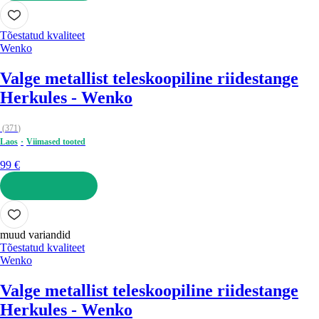
LISA OSTUKORVI
Tõestatud kvaliteet
Wenko
Valge metallist teleskoopiline riidestange
Herkules - Wenko
(
371
)
Laos
Viimased tooted
99 €
LISA OSTUKORVI
muud variandid
Tõestatud kvaliteet
Wenko
Valge metallist teleskoopiline riidestange
Herkules - Wenko