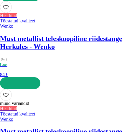
LISA OSTUKORVI
Hea hind
Tõestatud kvaliteet
Wenko
Must metallist teleskoopiline riidestange
Herkules - Wenko
(
67
)
Laos
84 €
LISA OSTUKORVI
muud variandid
Hea hind
Tõestatud kvaliteet
Wenko
Must metallist teleskoopiline riidestange