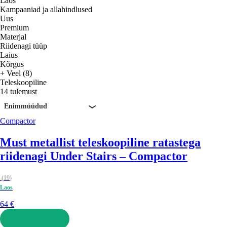
Laos
Kampaaniad ja allahindlused
Uus
Premium
Materjal
Riidenagi tüüp
Laius
Kõrgus
+ Veel (8)
Teleskoopiline
14 tulemust
Enimmüüdud
Compactor
Must metallist teleskoopiline ratastega
riidenagi Under Stairs – Compactor
(
19
)
Laos
64 €