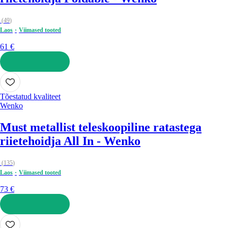
(
49
)
Laos
Viimased tooted
61 €
LISA OSTUKORVI
Tõestatud kvaliteet
Wenko
Must metallist teleskoopiline ratastega
riietehoidja All In - Wenko
(
135
)
Laos
Viimased tooted
73 €
LISA OSTUKORVI