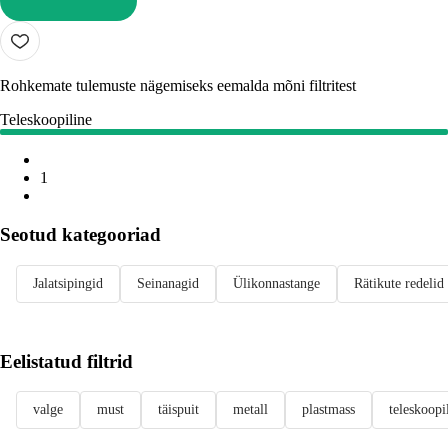
LISA OSTUKORVI
Rohkemate tulemuste nägemiseks eemalda mõni filtritest
Teleskoopiline
1
Seotud kategooriad
Jalatsipingid
Seinanagid
Ülikonnastange
Rätikute redelid
Eelistatud filtrid
valge
must
täispuit
metall
plastmass
teleskoopi