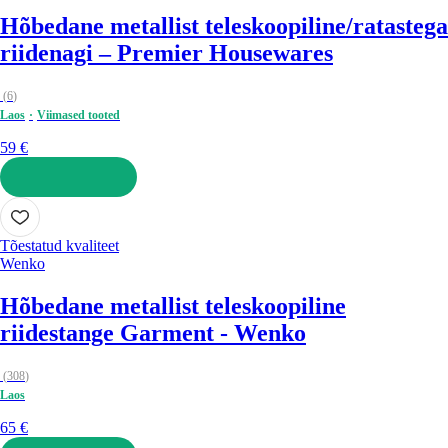
Hõbedane metallist teleskoopiline/ratastega
riidenagi – Premier Housewares
(
6
)
Laos
Viimased tooted
59 €
LISA OSTUKORVI
Tõestatud kvaliteet
Wenko
Hõbedane metallist teleskoopiline
riidestange Garment - Wenko
(
308
)
Laos
65 €