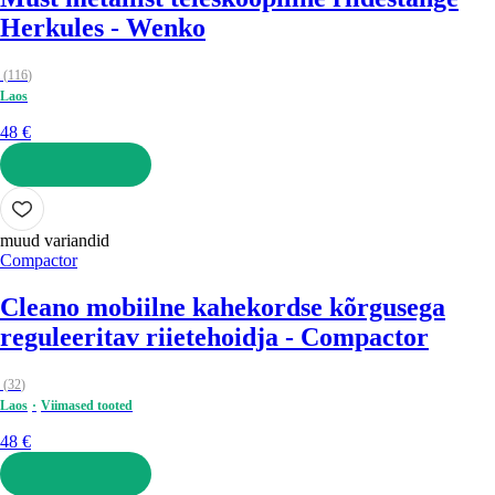
Herkules - Wenko
(
116
)
Laos
48 €
LISA OSTUKORVI
muud variandid
Compactor
Cleano mobiilne kahekordse kõrgusega
reguleeritav riietehoidja - Compactor
(
32
)
Laos
Viimased tooted
48 €