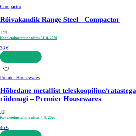
Compactor
Rõivakandik Range Steel - Compactor
(
29
)
Kohaletoimetamine alates 31. 8. 2026
38 €
LISA OSTUKORVI
Premier Housewares
Hõbedane metallist teleskoopiline/ratastega
riidenagi – Premier Housewares
(
3
)
Kohaletoimetamine alates 4. 9. 2026
46 €