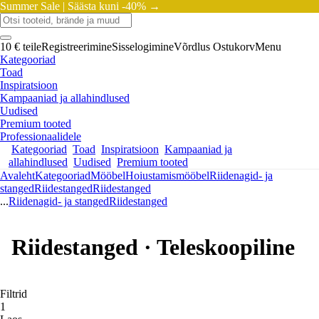
Summer Sale |
Säästa kuni -40% →
10 € teile
Registreerimine
Sisselogimine
Võrdlus
Ostukorv
Menu
Kategooriad
Toad
Inspiratsioon
Kampaaniad ja allahindlused
Uudised
Premium tooted
Professionaalidele
Kategooriad
Toad
Inspiratsioon
Kampaaniad ja
allahindlused
Uudised
Premium tooted
Avaleht
Kategooriad
Mööbel
Hoiustamismööbel
Riidenagid- ja
stanged
Riidestanged
Riidestanged
...
Riidenagid- ja stanged
Riidestanged
Riidestanged · Teleskoopiline
Filtrid
1