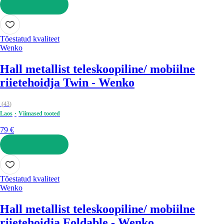
LISA OSTUKORVI
Tõestatud kvaliteet
Wenko
Hall metallist teleskoopiline/ mobiilne
riietehoidja Twin - Wenko
(
43
)
Laos
Viimased tooted
79 €
LISA OSTUKORVI
Tõestatud kvaliteet
Wenko
Hall metallist teleskoopiline/ mobiilne
riietehoidja Foldable - Wenko