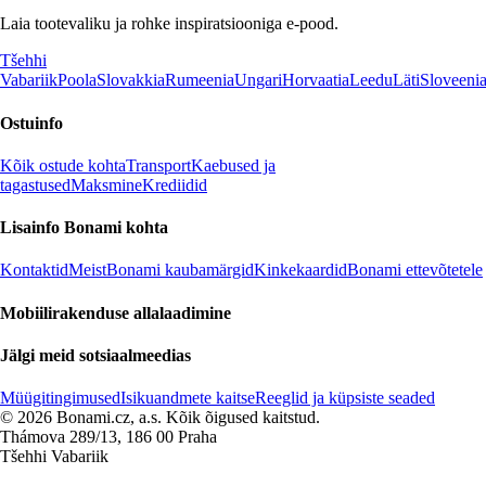
Laia tootevaliku ja rohke inspiratsiooniga e-pood.
Tšehhi
Vabariik
Poola
Slovakkia
Rumeenia
Ungari
Horvaatia
Leedu
Läti
Sloveeni
Ostuinfo
Kõik ostude kohta
Transport
Kaebused ja
tagastused
Maksmine
Krediidid
Lisainfo Bonami kohta
Kontaktid
Meist
Bonami kaubamärgid
Kinkekaardid
Bonami ettevõtetele
Mobiilirakenduse allalaadimine
Jälgi meid sotsiaalmeedias
Müügitingimused
Isikuandmete kaitse
Reeglid ja küpsiste seaded
© 2026 Bonami.cz, a.s. Kõik õigused kaitstud.
Thámova 289/13, 186 00 Praha
Tšehhi Vabariik