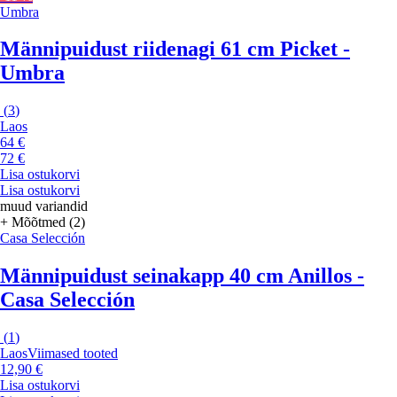
Umbra
Männipuidust riidenagi 61 cm Picket -
Umbra
(
3
)
Laos
64 €
72 €
Lisa ostukorvi
Lisa ostukorvi
muud variandid
+ Mõõtmed (2)
Casa Selección
Männipuidust seinakapp 40 cm Anillos -
Casa Selección
(
1
)
Laos
Viimased tooted
12,90 €
Lisa ostukorvi