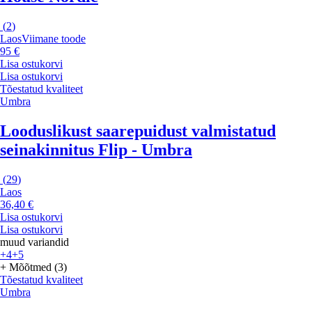
(
2
)
Laos
Viimane toode
95 €
Lisa ostukorvi
Lisa ostukorvi
Tõestatud kvaliteet
Umbra
Looduslikust saarepuidust valmistatud
seinakinnitus Flip - Umbra
(
29
)
Laos
36,40 €
Lisa ostukorvi
Lisa ostukorvi
muud variandid
+4
+5
+ Mõõtmed (3)
Tõestatud kvaliteet
Umbra