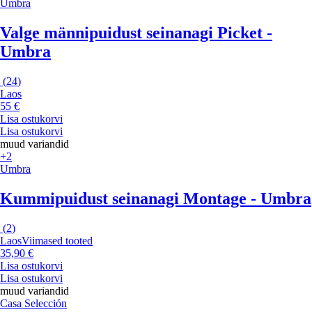
Umbra
Valge männipuidust seinanagi Picket -
Umbra
(
24
)
Laos
55 €
Lisa ostukorvi
Lisa ostukorvi
muud variandid
+2
Umbra
Kummipuidust seinanagi Montage - Umbra
(
2
)
Laos
Viimased tooted
35,90 €
Lisa ostukorvi
Lisa ostukorvi
muud variandid
Casa Selección