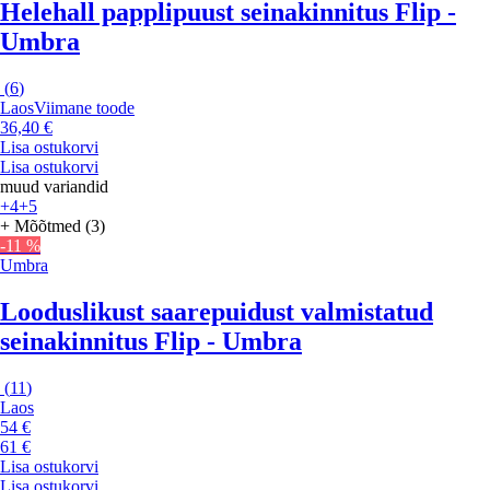
Helehall papplipuust seinakinnitus Flip -
Umbra
(
6
)
Laos
Viimane toode
36,40 €
Lisa ostukorvi
Lisa ostukorvi
muud variandid
+4
+5
+ Mõõtmed (3)
-11 %
Umbra
Looduslikust saarepuidust valmistatud
seinakinnitus Flip - Umbra
(
11
)
Laos
54 €
61 €
Lisa ostukorvi
Lisa ostukorvi