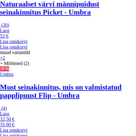
Naturaalset värvi männipuidust
seinakinnitus Picket - Umbra
(
20
)
Laos
52 €
Lisa ostukorvi
Lisa ostukorvi
muud variandid
+2
+ Mõõtmed (2)
-9 %
Umbra
Must seinakinnitus, mis on valmistatud
papplipuust Flip - Umbra
(
4
)
Laos
32,50 €
35,90 €
Lisa ostukorvi
Lisa ostukorvi