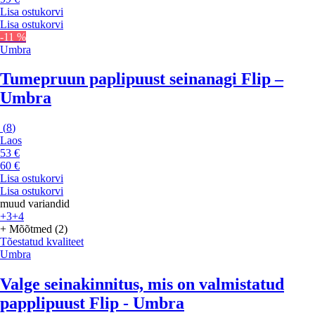
Lisa ostukorvi
Lisa ostukorvi
-11 %
Umbra
Tumepruun paplipuust seinanagi Flip –
Umbra
(
8
)
Laos
53 €
60 €
Lisa ostukorvi
Lisa ostukorvi
muud variandid
+3
+4
+ Mõõtmed (2)
Tõestatud kvaliteet
Umbra
Valge seinakinnitus, mis on valmistatud
papplipuust Flip - Umbra