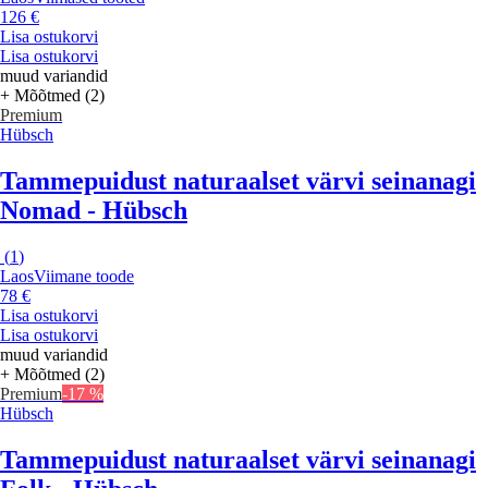
126 €
Lisa ostukorvi
Lisa ostukorvi
muud variandid
+ Mõõtmed (2)
Premium
Hübsch
Tammepuidust naturaalset värvi seinanagi
Nomad - Hübsch
(
1
)
Laos
Viimane toode
78 €
Lisa ostukorvi
Lisa ostukorvi
muud variandid
+ Mõõtmed (2)
Premium
-17 %
Hübsch
Tammepuidust naturaalset värvi seinanagi