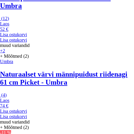
Umbra
(
12
)
Laos
52 €
Lisa ostukorvi
Lisa ostukorvi
muud variandid
+2
+ Mõõtmed (2)
Umbra
Naturaalset värvi männipuidust riidenagi
61 cm Picket - Umbra
(
4
)
Laos
74 €
Lisa ostukorvi
Lisa ostukorvi
muud variandid
+ Mõõtmed (2)
-11 %