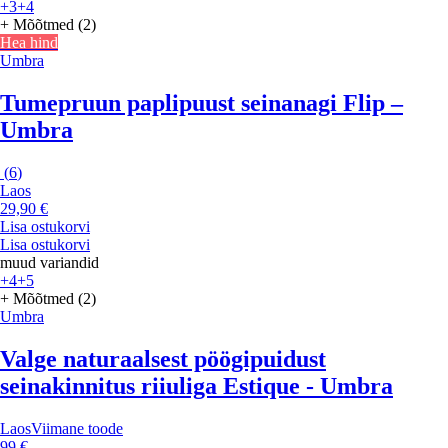
+3
+4
+ Mõõtmed (2)
Hea hind
Umbra
Tumepruun paplipuust seinanagi Flip –
Umbra
(
6
)
Laos
29,90 €
Lisa ostukorvi
Lisa ostukorvi
muud variandid
+4
+5
+ Mõõtmed (2)
Umbra
Valge naturaalsest pöögipuidust
seinakinnitus riiuliga Estique - Umbra
Laos
Viimane toode
99 €