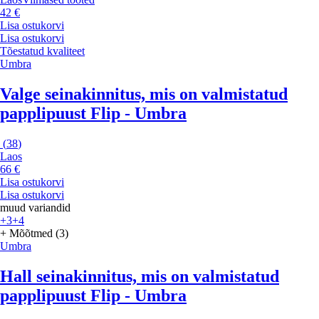
42 €
Lisa ostukorvi
Lisa ostukorvi
Tõestatud kvaliteet
Umbra
Valge seinakinnitus, mis on valmistatud
papplipuust Flip - Umbra
(
38
)
Laos
66 €
Lisa ostukorvi
Lisa ostukorvi
muud variandid
+3
+4
+ Mõõtmed (3)
Umbra
Hall seinakinnitus, mis on valmistatud
papplipuust Flip - Umbra