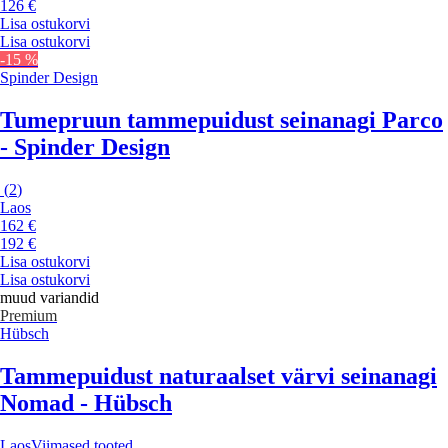
126 €
Lisa ostukorvi
Lisa ostukorvi
-15 %
Spinder Design
Tumepruun tammepuidust seinanagi Parco
- Spinder Design
(
2
)
Laos
162 €
192 €
Lisa ostukorvi
Lisa ostukorvi
muud variandid
Premium
Hübsch
Tammepuidust naturaalset värvi seinanagi
Nomad - Hübsch
Laos
Viimased tooted