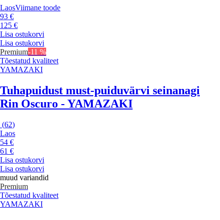
Laos
Viimane toode
93 €
125 €
Lisa ostukorvi
Lisa ostukorvi
Premium
-11 %
Tõestatud kvaliteet
YAMAZAKI
Tuhapuidust must-puiduvärvi seinanagi
Rin Oscuro - YAMAZAKI
(
62
)
Laos
54 €
61 €
Lisa ostukorvi
Lisa ostukorvi
muud variandid
Premium
Tõestatud kvaliteet
YAMAZAKI