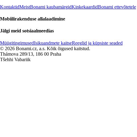
Kontaktid
Meist
Bonami kaubamärgid
Kinkekaardid
Bonami ettevõtetele
Mobiilirakenduse allalaadimine
Jälgi meid sotsiaalmeedias
Müügitingimused
Isikuandmete kaitse
Reeglid ja küpsiste seaded
© 2026 Bonami.cz, a.s. Kõik õigused kaitstud.
Thámova 289/13, 186 00 Praha
Tšehhi Vabariik