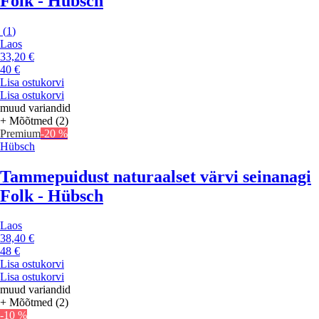
Folk - Hübsch
(
1
)
Laos
33,20 €
40 €
Lisa ostukorvi
Lisa ostukorvi
muud variandid
+ Mõõtmed (2)
Premium
-20 %
Hübsch
Tammepuidust naturaalset värvi seinanagi
Folk - Hübsch
Laos
38,40 €
48 €
Lisa ostukorvi
Lisa ostukorvi
muud variandid
+ Mõõtmed (2)
-10 %