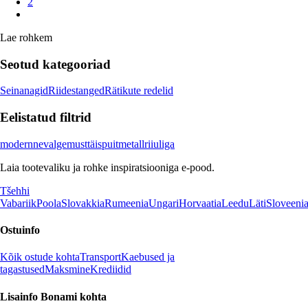
2
Lae rohkem
Seotud kategooriad
Seinanagid
Riidestanged
Rätikute redelid
Eelistatud filtrid
modernne
valge
must
täispuit
metall
riiuliga
Laia tootevaliku ja rohke inspiratsiooniga e-pood.
Tšehhi
Vabariik
Poola
Slovakkia
Rumeenia
Ungari
Horvaatia
Leedu
Läti
Sloveeni
Ostuinfo
Kõik ostude kohta
Transport
Kaebused ja
tagastused
Maksmine
Krediidid
Lisainfo Bonami kohta