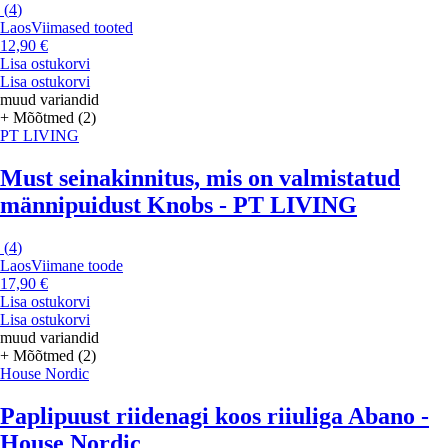
(
4
)
Laos
Viimased tooted
12,90 €
Lisa ostukorvi
Lisa ostukorvi
muud variandid
+ Mõõtmed (2)
PT LIVING
Must seinakinnitus, mis on valmistatud
männipuidust Knobs - PT LIVING
(
4
)
Laos
Viimane toode
17,90 €
Lisa ostukorvi
Lisa ostukorvi
muud variandid
+ Mõõtmed (2)
House Nordic
Paplipuust riidenagi koos riiuliga Abano -
House Nordic