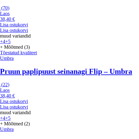
(
70
)
Laos
38,40 €
Lisa ostukorvi
Lisa ostukorvi
muud variandid
+4
+5
+ Mõõtmed (3)
Tõestatud kvaliteet
Umbra
Pruun paplipuust seinanagi Flip – Umbra
(
22
)
Laos
38,40 €
Lisa ostukorvi
Lisa ostukorvi
muud variandid
+4
+5
+ Mõõtmed (2)
Umbra