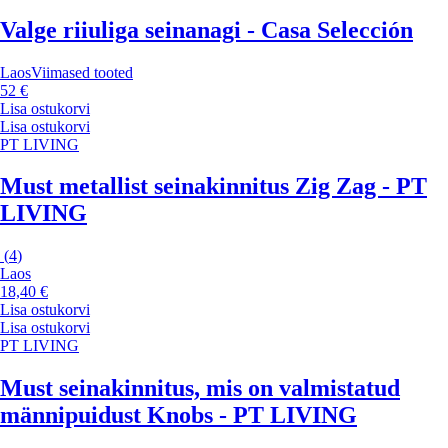
Valge riiuliga seinanagi - Casa Selección
Laos
Viimased tooted
52 €
Lisa ostukorvi
Lisa ostukorvi
PT LIVING
Must metallist seinakinnitus Zig Zag - PT
LIVING
(
4
)
Laos
18,40 €
Lisa ostukorvi
Lisa ostukorvi
PT LIVING
Must seinakinnitus, mis on valmistatud
männipuidust Knobs - PT LIVING