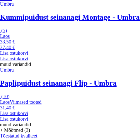
Umbra
Kummipuidust seinanagi Montage - Umbra
(
5
)
Laos
33,50 €
37,40 €
Lisa ostukorvi
Lisa ostukorvi
muud variandid
Umbra
Paplipuidust seinanagi Flip - Umbra
(
10
)
Laos
Viimased tooted
31,40 €
Lisa ostukorvi
Lisa ostukorvi
muud variandid
+ Mõõtmed (3)
Tõestatud kvaliteet