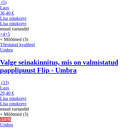
(
5
)
Laos
36,40 €
Lisa ostukorvi
Lisa ostukorvi
muud variandid
+4
+5
+ Mõõtmed (3)
Tõestatud kvaliteet
Umbra
Valge seinakinnitus, mis on valmistatud
papplipuust Flip - Umbra
(
33
)
Laos
29,40 €
Lisa ostukorvi
Lisa ostukorvi
muud variandid
+ Mõõtmed (3)
-14 %
Umbra