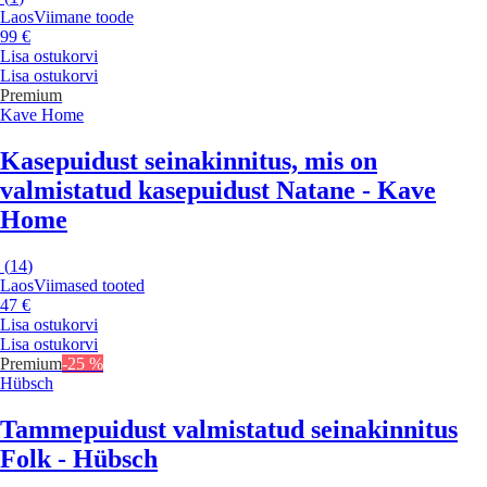
Laos
Viimane toode
99 €
Lisa ostukorvi
Lisa ostukorvi
Premium
Kave Home
Kasepuidust seinakinnitus, mis on
valmistatud kasepuidust Natane - Kave
Home
(
14
)
Laos
Viimased tooted
47 €
Lisa ostukorvi
Lisa ostukorvi
Premium
-25 %
Hübsch
Tammepuidust valmistatud seinakinnitus
Folk - Hübsch