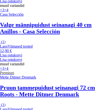
Lisa ostukorvi
muud variandid
+3
+4
Casa Selección
Valge männipuidust seinanagi 40 cm
Anillos - Casa Selección
(
1
)
Laos
Viimased tooted
12,90 €
Lisa ostukorvi
Lisa ostukorvi
muud variandid
+3
+4
Premium
Mette Ditmer Denmark
Pruun tammepuidust seinanagi 72 cm
Roots - Mette Ditmer Denmark
(
1
)
Laos
Viimased tooted