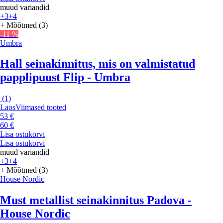
muud variandid
+3
+4
+ Mõõtmed (3)
-11 %
Umbra
Hall seinakinnitus, mis on valmistatud
papplipuust Flip - Umbra
(
1
)
Laos
Viimased tooted
53 €
60 €
Lisa ostukorvi
Lisa ostukorvi
muud variandid
+3
+4
+ Mõõtmed (3)
House Nordic
Must metallist seinakinnitus Padova -
House Nordic