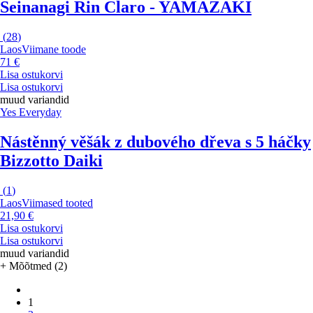
Seinanagi Rin Claro - YAMAZAKI
(
28
)
Laos
Viimane toode
71 €
Lisa ostukorvi
Lisa ostukorvi
muud variandid
Yes Everyday
Nástěnný věšák z dubového dřeva s 5 háčky
Bizzotto Daiki
(
1
)
Laos
Viimased tooted
21,90 €
Lisa ostukorvi
Lisa ostukorvi
muud variandid
+ Mõõtmed (2)
1