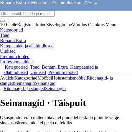
Bonami Extra × Micadoni |
Allahindlus kuni 25% →
10 € teile
Registreerimine
Sisselogimine
Võrdlus
Ostukorv
Menu
Kategooriad
Toad
Bonami Extra
Kampaaniad ja allahindlused
Uudised
Premium tooted
Professionaalidele
Kategooriad
Toad
Bonami Extra
Kampaaniad ja
allahindlused
Uudised
Premium tooted
Avaleht
Kategooriad
Mööbel
Hoiustamismööbel
Riidenagid- ja
stanged
Seinanagid
Seinanagid
...
Riidenagid- ja stanged
Seinanagid
Seinanagid · Täispuit
Okaspuudel võib mittenähtavatel pindadel tekkida puidule valge-
sinakas värvus, mida ei peeta defektiks.