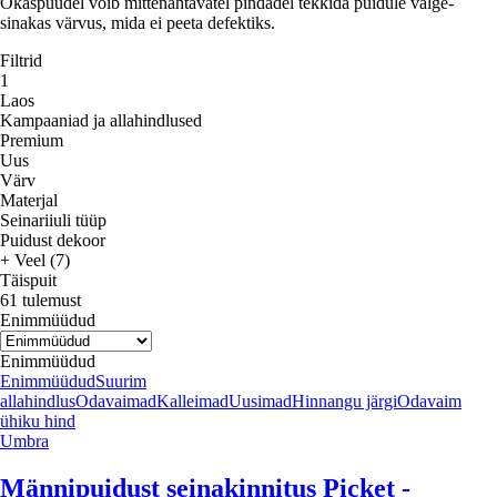
Okaspuudel võib mittenähtavatel pindadel tekkida puidule valge-
sinakas värvus, mida ei peeta defektiks.
Filtrid
1
Laos
Kampaaniad ja allahindlused
Premium
Uus
Värv
Materjal
Seinariiuli tüüp
Puidust dekoor
+ Veel (7)
Täispuit
61 tulemust
Enimmüüdud
Enimmüüdud
Enimmüüdud
Suurim
allahindlus
Odavaimad
Kalleimad
Uusimad
Hinnangu järgi
Odavaim
ühiku hind
Umbra
Männipuidust seinakinnitus Picket -