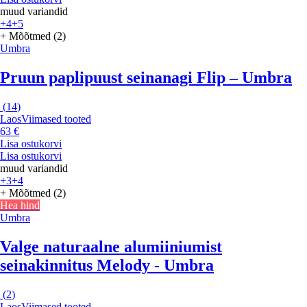
muud variandid
+4
+5
+ Mõõtmed (2)
Umbra
Pruun paplipuust seinanagi Flip – Umbra
(
14
)
Laos
Viimased tooted
63 €
Lisa ostukorvi
Lisa ostukorvi
muud variandid
+3
+4
+ Mõõtmed (2)
Hea hind
Umbra
Valge naturaalne alumiiniumist
seinakinnitus Melody - Umbra
(
2
)
Laos
Viimased tooted