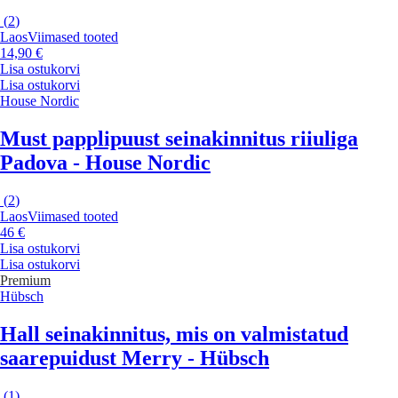
(
2
)
Laos
Viimased tooted
14,90 €
Lisa ostukorvi
Lisa ostukorvi
House Nordic
Must papplipuust seinakinnitus riiuliga
Padova - House Nordic
(
2
)
Laos
Viimased tooted
46 €
Lisa ostukorvi
Lisa ostukorvi
Premium
Hübsch
Hall seinakinnitus, mis on valmistatud
saarepuidust Merry - Hübsch
(
1
)