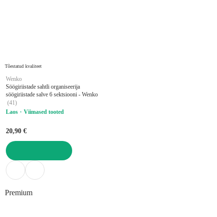
Tõestatud kvaliteet
Wenko
Söögiriistade sahtli organiseerija
söögiriistade salve 6 sektsiooni - Wenko
(
41
)
Laos
Viimased tooted
20,90 €
LISA OSTUKORVI
Premium