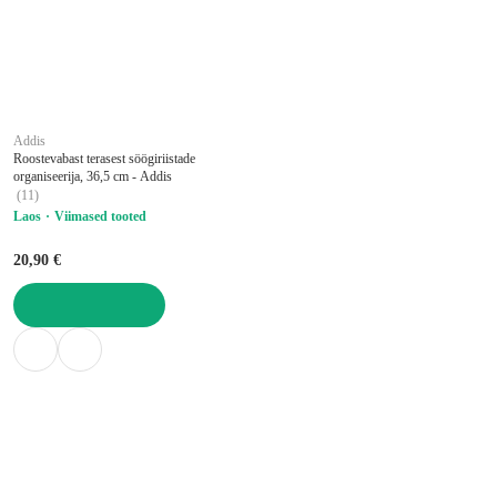
Addis
Roostevabast terasest söögiriistade
organiseerija, 36,5 cm - Addis
(
11
)
Laos
Viimased tooted
20,90 €
LISA OSTUKORVI