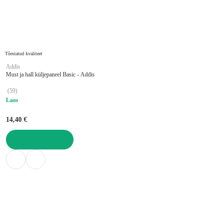
Tõestatud kvaliteet
Addis
Must ja hall küljepaneel Basic - Addis
(
59
)
Laos
14,40 €
LISA OSTUKORVI