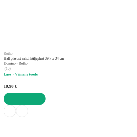
Rotho
Hall plastist sahtli küljeplaat 39,7 x 34 cm
Domino - Rotho
(
10
)
Laos
Viimane toode
10,90 €
LISA OSTUKORVI