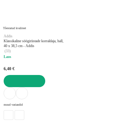
Tõestatud kvaliteet
Addis
Klassikaline söögiriistade korraldaja, hall,
40 x 38,5 cm - Addis
(
33
)
Laos
6,40 €
LISA OSTUKORVI
muud variandid