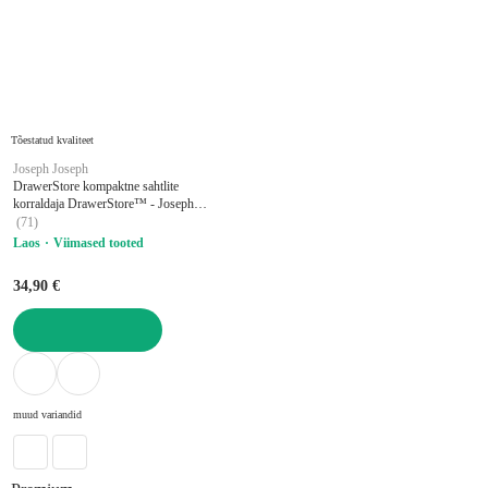
Tõestatud kvaliteet
Joseph Joseph
DrawerStore kompaktne sahtlite
korraldaja DrawerStore™ - Joseph
Joseph
(
71
)
Laos
Viimased tooted
34,90 €
LISA OSTUKORVI
muud variandid