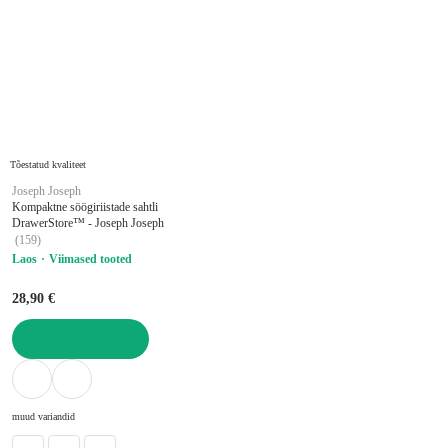
Tõestatud kvaliteet
Joseph Joseph
Kompaktne söögiriistade sahtli
DrawerStore™ - Joseph Joseph
(
159
)
Laos
Viimased tooted
28,90 €
LISA OSTUKORVI
muud variandid