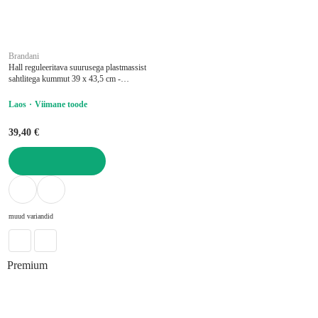
Brandani
Hall reguleeritava suurusega plastmassist
sahtlitega kummut 39 x 43,5 cm -
Brandani
Laos
Viimane toode
39,40 €
LISA OSTUKORVI
muud variandid
Premium