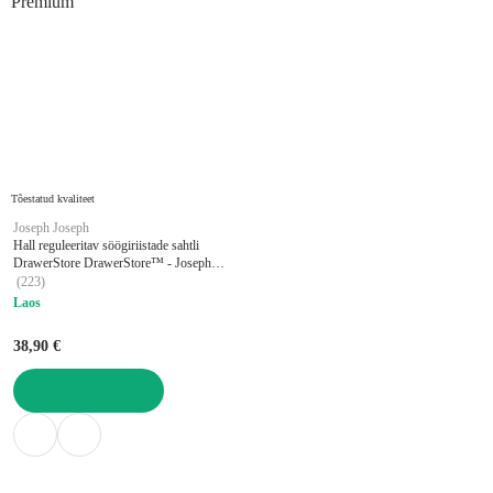
Premium
Tõestatud kvaliteet
Joseph Joseph
Hall reguleeritav söögiriistade sahtli
DrawerStore DrawerStore™ - Joseph
Joseph
(
223
)
Laos
38,90 €
LISA OSTUKORVI