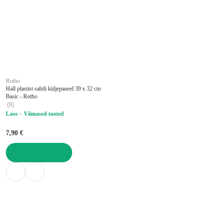
Rotho
Hall plastist sahtli küljepaneel 39 x 32 cm
Basic - Rotho
(
8
)
Laos
Viimased tooted
7,90 €
LISA OSTUKORVI