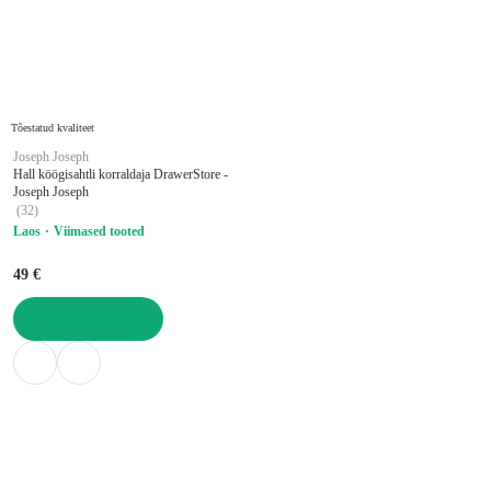
Tõestatud kvaliteet
Joseph Joseph
Hall köögisahtli korraldaja DrawerStore -
Joseph Joseph
(
32
)
Laos
Viimased tooted
49 €
LISA OSTUKORVI