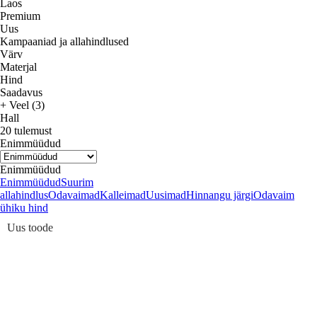
Laos
Premium
Uus
Kampaaniad ja allahindlused
Värv
Materjal
Hind
Saadavus
+ Veel (3)
Hall
20 tulemust
Enimmüüdud
Enimmüüdud
Enimmüüdud
Suurim
allahindlus
Odavaimad
Kalleimad
Uusimad
Hinnangu järgi
Odavaim
ühiku hind
Uus toode