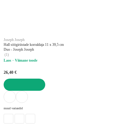
Joseph Joseph
Hall söögiriistade korraldaja 11 x 39,5 cm
Duo - Joseph Joseph
(
1
)
Laos
Viimane toode
26,40 €
LISA OSTUKORVI
muud variandid