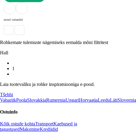
LISA OSTUKORVI
muud variandid
Rohkemate tulemuste nägemiseks eemalda mõni filtritest
Hall
1
Laia tootevaliku ja rohke inspiratsiooniga e-pood.
Tšehhi
Vabariik
Poola
Slovakkia
Rumeenia
Ungari
Horvaatia
Leedu
Läti
Sloveeni
Ostuinfo
Kõik ostude kohta
Transport
Kaebused ja
tagastused
Maksmine
Krediidid