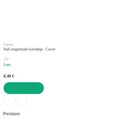
Curver
Hall söögiriistade korraldaja - Curver
(
3
)
Laos
8,40 €
LISA OSTUKORVI
Premium