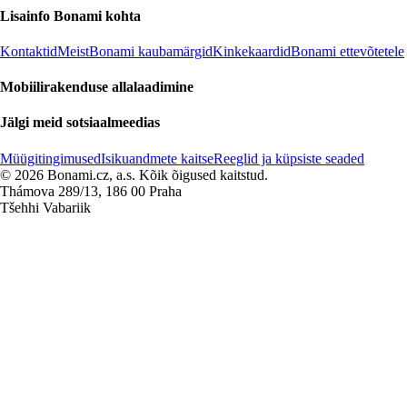
Lisainfo Bonami kohta
Kontaktid
Meist
Bonami kaubamärgid
Kinkekaardid
Bonami ettevõtetele
Mobiilirakenduse allalaadimine
Jälgi meid sotsiaalmeedias
Müügitingimused
Isikuandmete kaitse
Reeglid ja küpsiste seaded
© 2026 Bonami.cz, a.s. Kõik õigused kaitstud.
Thámova 289/13, 186 00 Praha
Tšehhi Vabariik