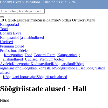
Bonami Extra × Micadoni |
Allahindlus kuni 25% →
10 € teile
Registreerimine
Sisselogimine
Võrdlus
Ostukorv
Menu
Kategooriad
Toad
Bonami Extra
Kampaaniad ja allahindlused
Uudised
Premium tooted
Professionaalidele
Kategooriad
Toad
Bonami Extra
Kampaaniad ja
allahindlused
Uudised
Premium tooted
Avaleht
Kategooriad
Kodutarvikud
Köögitarvikud
Köögi
organisaatorid
Köögikapi korrastajad
Söögiriistade alused
Söögiriistade
alused
...
Köögikapi korrastajad
Söögiriistade alused
Söögiriistade alused · Hall
Filtrid
1