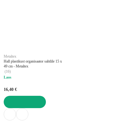
Metaltex
Hall plastikust organisaator sahtlile 15 x
49 cm - Metaltex
(
16
)
Laos
16,40 €
LISA OSTUKORVI