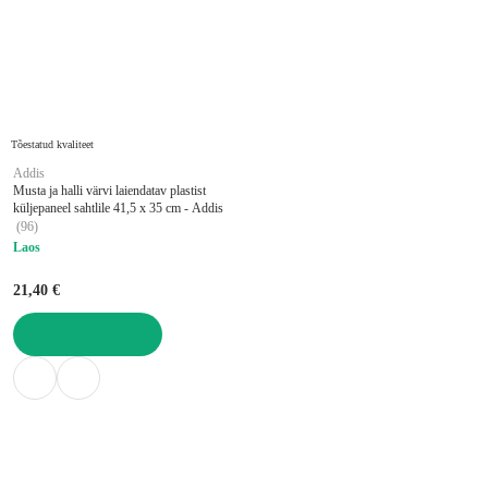
Tõestatud kvaliteet
Addis
Musta ja halli värvi laiendatav plastist
küljepaneel sahtlile 41,5 x 35 cm - Addis
(
96
)
Laos
21,40 €
LISA OSTUKORVI