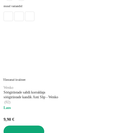
muud variandid
Tõestatud kvaliteet
Wenko
Söögiriistade sahtli korraldaja
söögiriistade kandik Anti Slip - Wenko
(
92
)
Laos
9,90 €