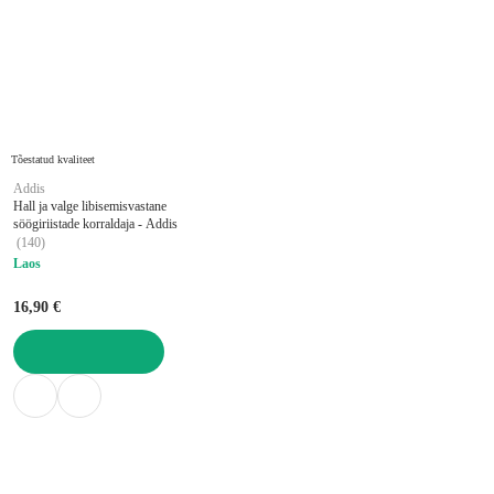
Tõestatud kvaliteet
Addis
Hall ja valge libisemisvastane
söögiriistade korraldaja - Addis
(
140
)
Laos
16,90 €
LISA OSTUKORVI