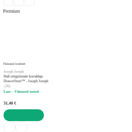
Premium
Tõestatud kvaliteet
Joseph Joseph
Hall söögiriistade korraldaja
DrawerStore™ - Joseph Joseph
(
36
)
Laos
Viimased tooted
31,40 €
LISA OSTUKORVI