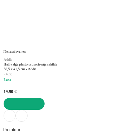
Tõestatud kvaliteet
Addis
Hall-valge plastikust sorteerija sahtlile
58,5 x 41,5 cm - Addis
(
485
)
Laos
19,90 €
LISA OSTUKORVI
Premium