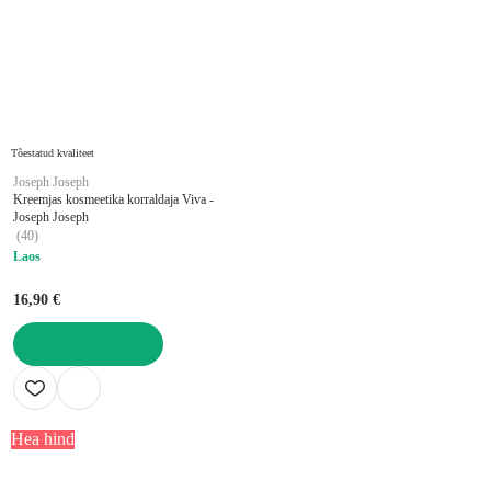
Tõestatud kvaliteet
Joseph Joseph
Kreemjas kosmeetika korraldaja Viva -
Joseph Joseph
(
40
)
Laos
16,90 €
LISA OSTUKORVI
Hea hind