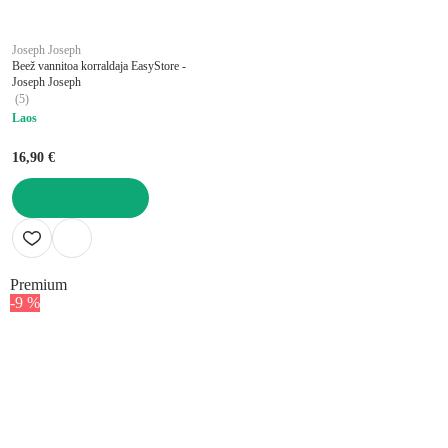
Joseph Joseph
Beež vannitoa korraldaja EasyStore -
Joseph Joseph
(
5
)
Laos
16,90 €
LISA OSTUKORVI
Premium
-9 %