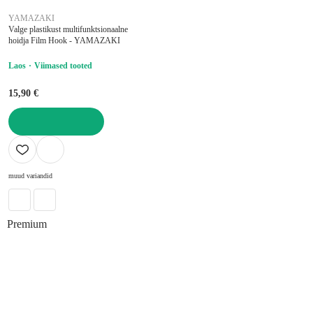
YAMAZAKI
Valge plastikust multifunktsionaalne
hoidja Film Hook - YAMAZAKI
Laos
Viimased tooted
15,90 €
LISA OSTUKORVI
muud variandid
Premium