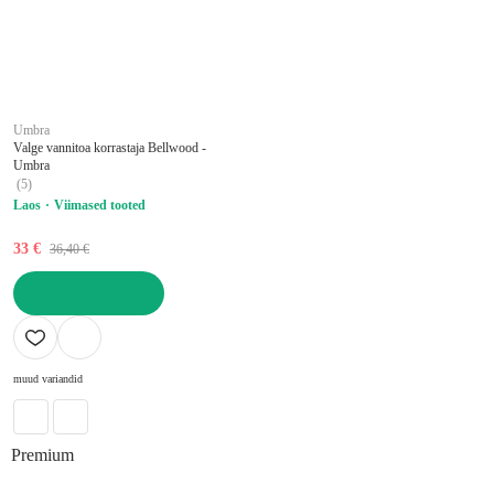
Umbra
Valge vannitoa korrastaja Bellwood -
Umbra
(
5
)
Laos
Viimased tooted
33 €
36,40 €
LISA OSTUKORVI
muud variandid
Premium