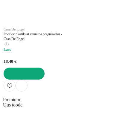
Casa De Engel
Pöörlev plastikust vannitoa organisaator -
Casa De Engel
(
1
)
Laos
18,40 €
LISA OSTUKORVI
Premium
Uus toode