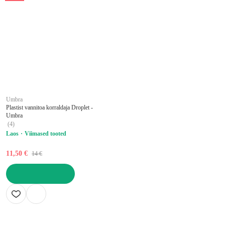
Umbra
Plastist vannitoa korraldaja Droplet -
Umbra
(
4
)
Laos
Viimased tooted
11,50 €
14 €
LISA OSTUKORVI