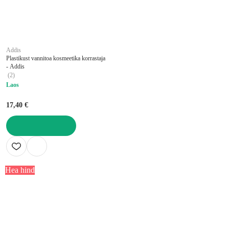
Addis
Plastikust vannitoa kosmeetika korrastaja
- Addis
(
2
)
Laos
17,40 €
LISA OSTUKORVI
Hea hind