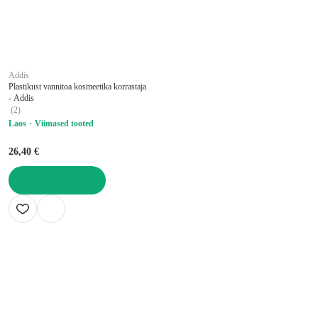
Addis
Plastikust vannitoa kosmeetika korrastaja
- Addis
(
2
)
Laos
Viimased tooted
26,40 €
LISA OSTUKORVI