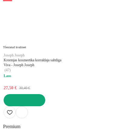
Tõestatud kvaliteet
Joseph Joseph
Kreemjas kosmeetika korraldaja sahtliga
Viva - Joseph Joseph
(
47
)
Laos
27,50 €
30,40 €
LISA OSTUKORVI
Premium