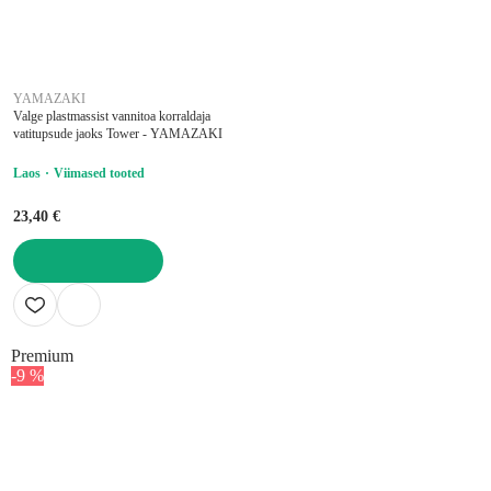
YAMAZAKI
Valge plastmassist vannitoa korraldaja
vatitupsude jaoks Tower - YAMAZAKI
Laos
Viimased tooted
23,40 €
LISA OSTUKORVI
Premium
-9 %