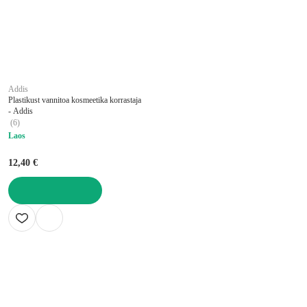
Addis
Plastikust vannitoa kosmeetika korrastaja
- Addis
(
6
)
Laos
12,40 €
LISA OSTUKORVI