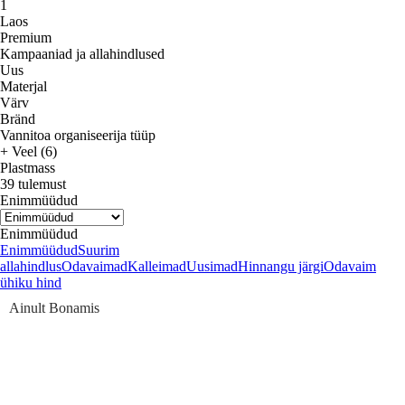
1
Laos
Premium
Kampaaniad ja allahindlused
Uus
Materjal
Värv
Bränd
Vannitoa organiseerija tüüp
+ Veel (6)
Plastmass
39 tulemust
Enimmüüdud
Enimmüüdud
Enimmüüdud
Suurim
allahindlus
Odavaimad
Kalleimad
Uusimad
Hinnangu järgi
Odavaim
ühiku hind
Ainult Bonamis