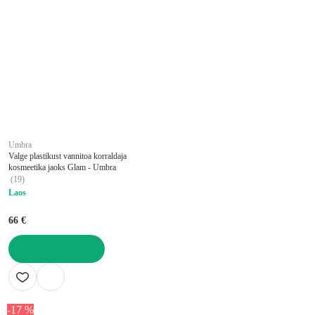
Umbra
Valge plastikust vannitoa korraldaja
kosmeetika jaoks Glam - Umbra
(
19
)
Laos
66 €
LISA OSTUKORVI
-17 %