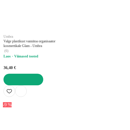
Umbra
Valge plastikust vannitoa organisaator
kosmeetikale Glam - Umbra
(
6
)
Laos
Viimased tooted
36,40 €
LISA OSTUKORVI
-9 %