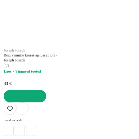
Joseph Joseph
Beež vannitoa korrastaja EasyStore -
Joseph Joseph
(
7
)
Laos
Viimased tooted
43 €
LISA OSTUKORVI
muud variandid