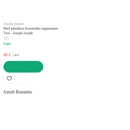
Joseph Joseph
Beež plastikust kosmeetika organisaator
Viva - Joseph Joseph
(
1
)
Laos
49 €
54 €
LISA OSTUKORVI
Ainult Bonamis