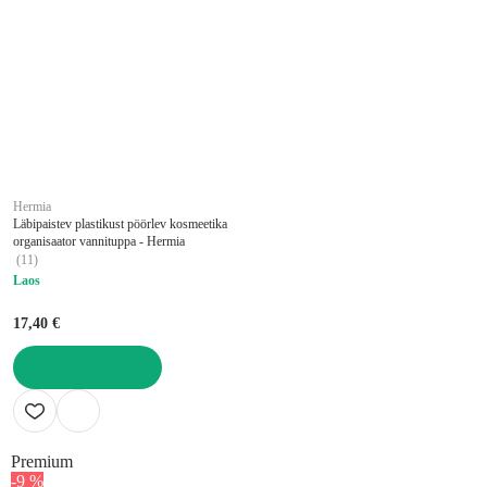
Hermia
Läbipaistev plastikust pöörlev kosmeetika
organisaator vannituppa - Hermia
(
11
)
Laos
17,40 €
LISA OSTUKORVI
Premium
-9 %