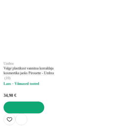
Umbra
Valge plastikust vannitoa korraldaja
kosmeetika jaoks Pirouette - Umbra
(
10
)
Laos
Viimased tooted
34,90 €
LISA OSTUKORVI