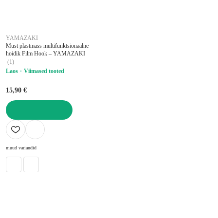
YAMAZAKI
Must plastmass multifunktsionaalne
hoidik Film Hook – YAMAZAKI
(
1
)
Laos
Viimased tooted
15,90 €
LISA OSTUKORVI
muud variandid