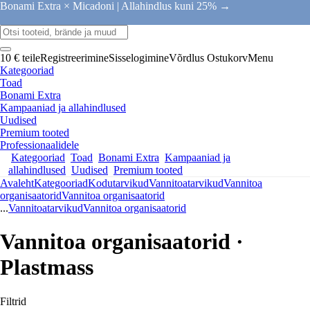
Bonami Extra × Micadoni |
Allahindlus kuni 25% →
10 € teile
Registreerimine
Sisselogimine
Võrdlus
Ostukorv
Menu
Kategooriad
Toad
Bonami Extra
Kampaaniad ja allahindlused
Uudised
Premium tooted
Professionaalidele
Kategooriad
Toad
Bonami Extra
Kampaaniad ja
allahindlused
Uudised
Premium tooted
Avaleht
Kategooriad
Kodutarvikud
Vannitoatarvikud
Vannitoa
organisaatorid
Vannitoa organisaatorid
...
Vannitoatarvikud
Vannitoa organisaatorid
Vannitoa organisaatorid ·
Plastmass
Filtrid