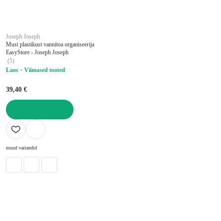
Joseph Joseph
Must plastikust vannitoa organiseerija
EasyStore - Joseph Joseph
(
5
)
Laos
Viimased tooted
39,40 €
LISA OSTUKORVI
muud variandid