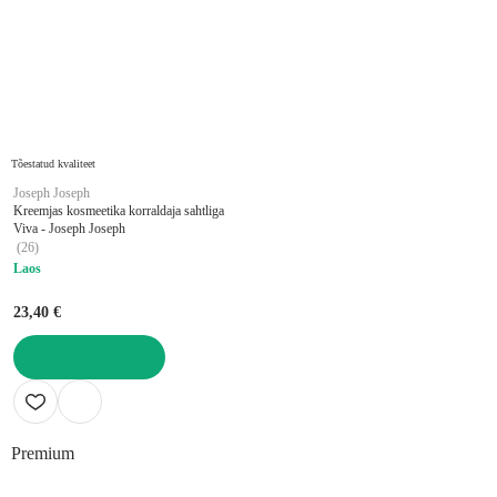
Tõestatud kvaliteet
Joseph Joseph
Kreemjas kosmeetika korraldaja sahtliga
Viva - Joseph Joseph
(
26
)
Laos
23,40 €
LISA OSTUKORVI
Premium