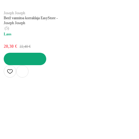
Joseph Joseph
Beež vannitoa korraldaja EasyStore -
Joseph Joseph
(
5
)
Laos
20,30 €
22,40 €
LISA OSTUKORVI