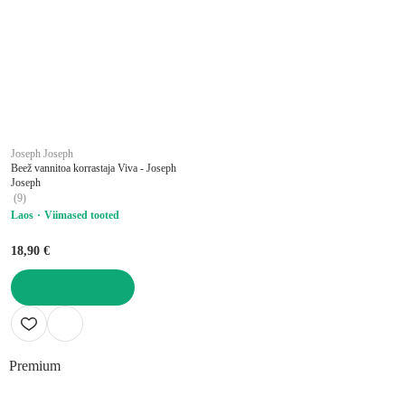
Joseph Joseph
Beež vannitoa korrastaja Viva - Joseph
Joseph
(
9
)
Laos
Viimased tooted
18,90 €
LISA OSTUKORVI
Premium