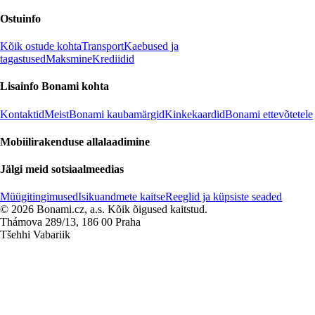
Ostuinfo
Kõik ostude kohta
Transport
Kaebused ja
tagastused
Maksmine
Krediidid
Lisainfo Bonami kohta
Kontaktid
Meist
Bonami kaubamärgid
Kinkekaardid
Bonami ettevõtetele
Mobiilirakenduse allalaadimine
Jälgi meid sotsiaalmeedias
Müügitingimused
Isikuandmete kaitse
Reeglid ja küpsiste seaded
© 2026 Bonami.cz, a.s. Kõik õigused kaitstud.
Thámova 289/13, 186 00 Praha
Tšehhi Vabariik