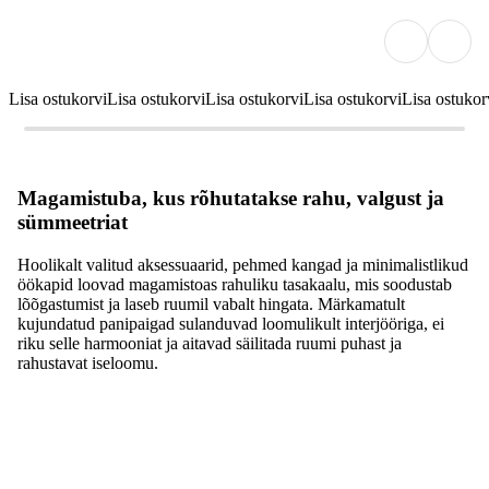
Lisa ostukorvi
Lisa ostukorvi
Lisa ostukorvi
Lisa ostukorvi
Lisa ostukor
Magamistuba, kus rõhutatakse rahu, valgust ja
sümmeetriat
Hoolikalt valitud aksessuaarid, pehmed kangad ja minimalistlikud
öökapid loovad magamistoas rahuliku tasakaalu, mis soodustab
lõõgastumist ja laseb ruumil vabalt hingata. Märkamatult
kujundatud panipaigad sulanduvad loomulikult interjööriga, ei
riku selle harmooniat ja aitavad säilitada ruumi puhast ja
rahustavat iseloomu.