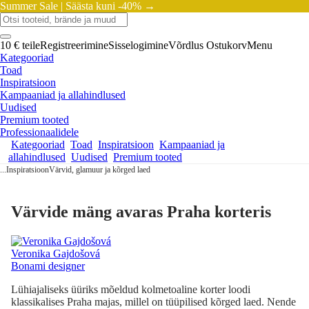
Summer Sale |
Säästa kuni -40% →
10 € teile
Registreerimine
Sisselogimine
Võrdlus
Ostukorv
Menu
Kategooriad
Toad
Inspiratsioon
Kampaaniad ja allahindlused
Uudised
Premium tooted
Professionaalidele
Kategooriad
Toad
Inspiratsioon
Kampaaniad ja
allahindlused
Uudised
Premium tooted
...
Inspiratsioon
Värvid, glamuur ja kõrged laed
Värvide mäng avaras Praha korteris
Veronika Gajdošová
Bonami designer
Lühiajaliseks üüriks mõeldud kolmetoaline korter loodi
klassikalises Praha majas, millel on tüüpilised kõrged laed. Nende