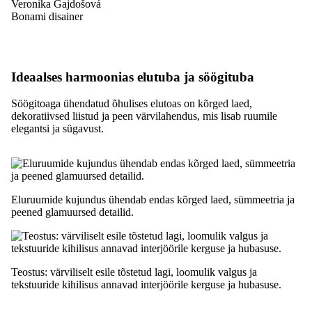
Veronika Gajdošová
Bonami disainer
Ideaalses harmoonias elutuba ja söögituba
Söögitoaga ühendatud õhulises elutoas on kõrged laed,
dekoratiivsed liistud ja peen värvilahendus, mis lisab ruumile
elegantsi ja sügavust.
Eluruumide kujundus ühendab endas kõrged laed, sümmeetria ja
peened glamuursed detailid.
Teostus: värviliselt esile tõstetud lagi, loomulik valgus ja
tekstuuride kihilisus annavad interjöörile kerguse ja hubasuse.