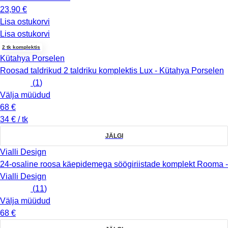
23,90 €
Lisa ostukorvi
Lisa ostukorvi
2 tk komplektis
Kütahya Porselen
Roosad taldrikud 2 taldriku komplektis Lux - Kütahya Porselen
(
1
)
Välja müüdud
68 €
34 € / tk
JÄLGI
Vialli Design
24-osaline roosa käepidemega söögiriistade komplekt Rooma -
Vialli Design
(
11
)
Välja müüdud
68 €