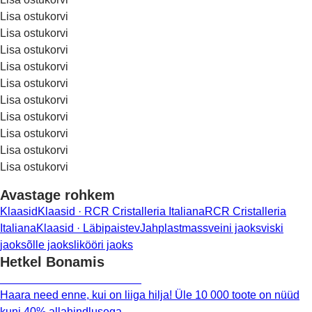
Lisa ostukorvi
Lisa ostukorvi
Lisa ostukorvi
Lisa ostukorvi
Lisa ostukorvi
Lisa ostukorvi
Lisa ostukorvi
Lisa ostukorvi
Lisa ostukorvi
Lisa ostukorvi
Avastage rohkem
Klaasid
Klaasid · RCR Cristalleria Italiana
RCR Cristalleria
Italiana
Klaasid · Läbipaistev
Jah
plastmass
veini jaoks
viski
jaoks
õlle jaoks
likööri jaoks
Hetkel Bonamis
Summer Sale kuni -40%
Haara need enne, kui on liiga hilja! Üle 10 000 toote on nüüd
kuni 40% allahindlusega