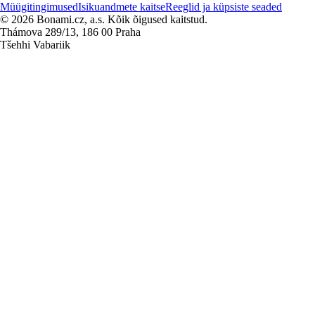
Müügitingimused
Isikuandmete kaitse
Reeglid ja küpsiste seaded
© 2026 Bonami.cz, a.s. Kõik õigused kaitstud.
Thámova 289/13, 186 00 Praha
Tšehhi Vabariik