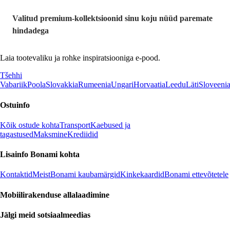
Valitud premium-kollektsioonid sinu koju nüüd paremate
hindadega
Laia tootevaliku ja rohke inspiratsiooniga e-pood.
Tšehhi
Vabariik
Poola
Slovakkia
Rumeenia
Ungari
Horvaatia
Leedu
Läti
Sloveeni
Ostuinfo
Kõik ostude kohta
Transport
Kaebused ja
tagastused
Maksmine
Krediidid
Lisainfo Bonami kohta
Kontaktid
Meist
Bonami kaubamärgid
Kinkekaardid
Bonami ettevõtetele
Mobiilirakenduse allalaadimine
Jälgi meid sotsiaalmeedias