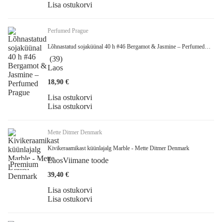
Lisa ostukorvi
Perfumed Prague
Lõhnastatud sojaküünal 40 h #46 Bergamot & Jasmine – Perfumed
Prague
(
39
)
Laos
18,90 €
Lisa ostukorvi
Lisa ostukorvi
Mette Ditmer Denmark
Kivikeraamikast küünlajalg Marble - Mette Ditmer Denmark
Laos
Viimane toode
Premium
39,40 €
Lisa ostukorvi
Lisa ostukorvi