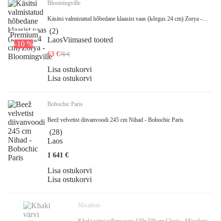
Bloomingville
Käsitsi valmistatud hõbedane klaasist vaas (kõrgus 24 cm) Zorya -
Bloomingville
(
2
)
Premium
Laos
Viimased tooted
-10 %
63 €
70 €
Lisa ostukorvi
Lisa ostukorvi
Bobochic Paris
Beež velvetist diivanvoodi 245 cm Nihad - Bobochic Paris
(
28
)
Laos
1 641 €
Lisa ostukorvi
Lisa ostukorvi
Micadoni
Khaki värvi villane vaip 150x230 cm Cloria - Micadoni