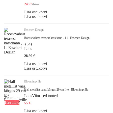
243 €
271 €
Lisa ostukorvi
Lisa ostukorvi
Esschert Design
Roostevabast terasest kastekann , 1 l - Esschert Design
(
54
)
Laos
28,90 €
Lisa ostukorvi
Lisa ostukorvi
Bloomingville
Hall metallist vaas, kõrgus 29 cm Irie - Bloomingville
Laos
Viimased tooted
Premium
Hea hind
55 €
Lisa ostukorvi