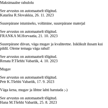
Maksimaalne rahulolu
See arvustus on automaatselt tõlgitud.
Katarína R.
Slovakkia
,
26. 11. 2023
Suurepärane istumiseks, voltimine, suurepärane materjal
See arvustus on automaatselt tõlgitud.
FRANKA M.
Horvaatia
,
21. 10. 2023
Suurepärane diivan, väga mugav ja kvaliteetne. Isiklikult ilusam kui
pildil. Oleme temaga väga rahul!
See arvustus on automaatselt tõlgitud.
Renata P.
Tšehhi Vabariik
,
4. 10. 2023
Mugav
See arvustus on automaatselt tõlgitud.
Petr K.
Tšehhi Vabariik
,
17. 9. 2023
Väga kena, mugav ja lihtne lahti harutada ;-)
See arvustus on automaatselt tõlgitud.
Hana M.
Tšehhi Vabariik
,
25. 8. 2023