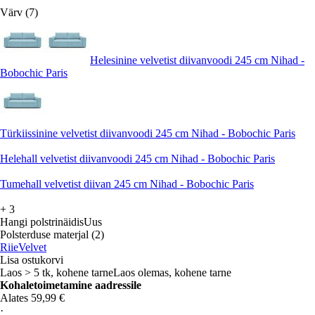
Värv (7)
Helesinine velvetist diivanvoodi 245 cm Nihad -
Bobochic Paris
Türkiissinine velvetist diivanvoodi 245 cm Nihad - Bobochic Paris
Helehall velvetist diivanvoodi 245 cm Nihad - Bobochic Paris
Tumehall velvetist diivan 245 cm Nihad - Bobochic Paris
+
3
Hangi polstrinäidis
Uus
Polsterduse materjal (2)
Riie
Velvet
Lisa ostukorvi
Laos > 5 tk, kohene tarne
Laos olemas, kohene tarne
Kohaletoimetamine aadressile
Alates 59,99 €
·