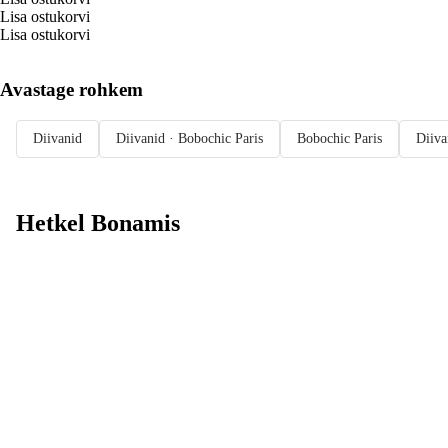
Lisa ostukorvi
Lisa ostukorvi
Avastage rohkem
Diivanid
Diivanid · Bobochic Paris
Bobochic Paris
Diiva
Hetkel Bonamis
Summer Sale
kuni -40%