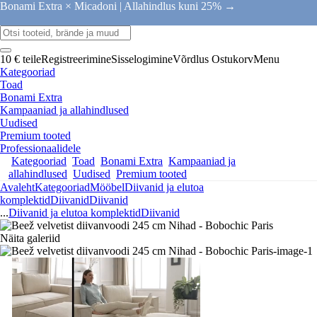
Bonami Extra × Micadoni |
Allahindlus kuni 25% →
10 € teile
Registreerimine
Sisselogimine
Võrdlus
Ostukorv
Menu
Kategooriad
Toad
Bonami Extra
Kampaaniad ja allahindlused
Uudised
Premium tooted
Professionaalidele
Kategooriad
Toad
Bonami Extra
Kampaaniad ja
allahindlused
Uudised
Premium tooted
Avaleht
Kategooriad
Mööbel
Diivanid ja elutoa
komplektid
Diivanid
Diivanid
...
Diivanid ja elutoa komplektid
Diivanid
Näita galeriid