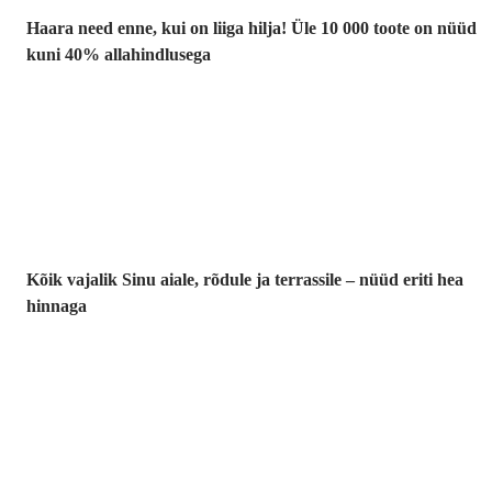
Haara need enne, kui on liiga hilja! Üle 10 000 toote on nüüd
kuni 40% allahindlusega
Aed
soodushinnaga
Kõik vajalik Sinu aiale, rõdule ja terrassile – nüüd eriti hea
hinnaga
Premium
soodushinnaga