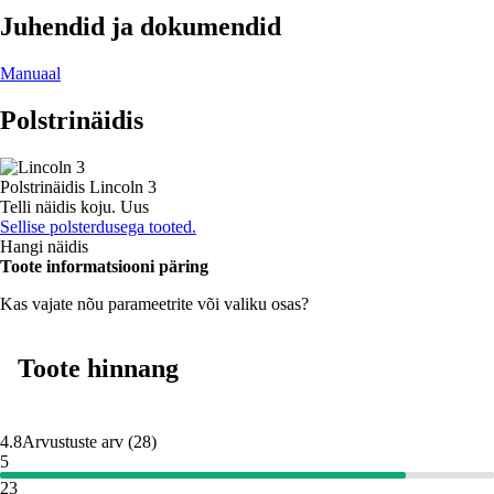
Juhendid ja dokumendid
Manuaal
Polstrinäidis
Polstrinäidis
Lincoln 3
Telli näidis koju.
Uus
Sellise polsterdusega tooted.
Hangi näidis
Toote informatsiooni päring
Kas vajate nõu parameetrite või valiku osas?
Toote hinnang
4.8
Arvustuste arv
(
28
)
5
23