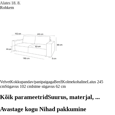
Alates 18. 8.
Rohkem
Velvet
Kokkupandav/panipaigaga
Beež
Kolmekohaline
Laius 245
cm
Sügavus 102 cm
Istme sügavus 62 cm
Kõik parameetrid
Suurus, materjal, ...
Avastage kogu Nihad pakkumine