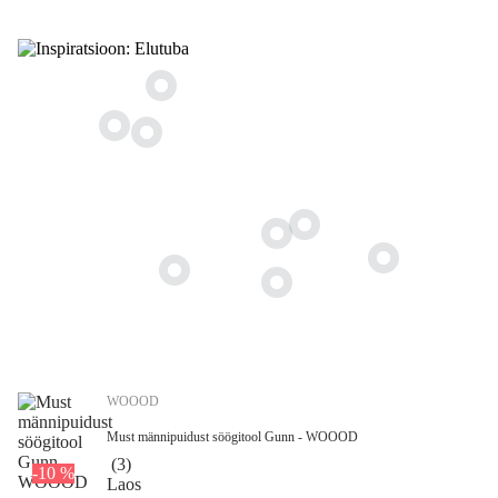
WOOOD
Must männipuidust söögitool Gunn - WOOOD
(
3
)
-10 %
Laos