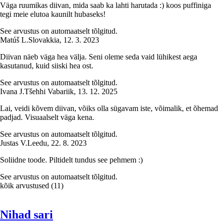
Väga ruumikas diivan, mida saab ka lahti harutada :) koos puffiniga
tegi meie elutoa kaunilt hubaseks!
See arvustus on automaatselt tõlgitud.
Matúš L.
Slovakkia
,
12. 3. 2023
Diivan näeb väga hea välja. Seni oleme seda vaid lühikest aega
kasutanud, kuid siiski hea ost.
See arvustus on automaatselt tõlgitud.
Ivana J.
Tšehhi Vabariik
,
13. 12. 2025
Lai, veidi kõvem diivan, võiks olla sügavam iste, võimalik, et õhemad
padjad. Visuaalselt väga kena.
See arvustus on automaatselt tõlgitud.
Justas V.
Leedu
,
22. 8. 2023
Soliidne toode. Piltidelt tundus see pehmem :)
See arvustus on automaatselt tõlgitud.
kõik arvustused
(
11
)
Nihad sari