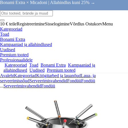
Bonami Extra × Micadoni |
Allahindlus kuni 25% →
10 € teile
Registreerimine
Sisselogimine
Võrdlus
Ostukorv
Menu
Kategooriad
Toad
Bonami Extra
Kampaaniad ja allahindlused
Uudised
Premium tooted
Professionaalidele
Kategooriad
Toad
Bonami Extra
Kampaaniad ja
allahindlused
Uudised
Premium tooted
Avaleht
Kategooriad
Köögitarbed ja lauanõud
Laua- ja
serveerimisnõud
Serveerimisvahendid
Fondüü
Fondüü
...
Serveerimisvahendid
Fondüü