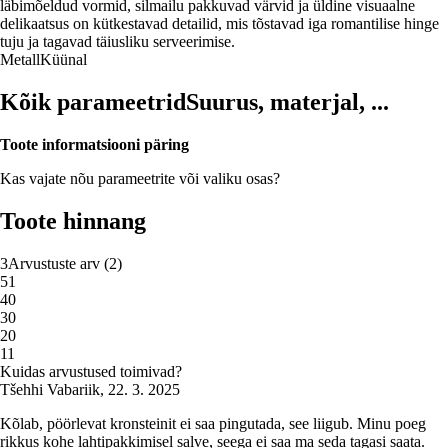
läbimõeldud vormid, silmailu pakkuvad värvid ja üldine visuaalne
delikaatsus on kütkestavad detailid, mis tõstavad iga romantilise hinge
tuju ja tagavad täiusliku serveerimise.
Metall
Küünal
Kõik parameetrid
Suurus, materjal, ...
Toote informatsiooni päring
Kas vajate nõu parameetrite või valiku osas?
Toote hinnang
3
Arvustuste arv
(
2
)
5
1
4
0
3
0
2
0
1
1
Kuidas arvustused toimivad?
Tšehhi Vabariik
,
22. 3. 2025
Kõlab, pöörlevat kronsteinit ei saa pingutada, see liigub. Minu poeg
rikkus kohe lahtipakkimisel salve, seega ei saa ma seda tagasi saata.