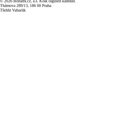
© 2026 Bonami.cz, a.s. Kõik õigused kaitstud.
Thámova 289/13, 186 00 Praha
Tšehhi Vabariik