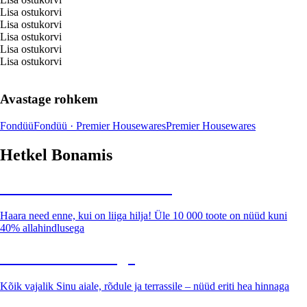
Lisa ostukorvi
Lisa ostukorvi
Lisa ostukorvi
Lisa ostukorvi
Lisa ostukorvi
Avastage rohkem
Fondüü
Fondüü · Premier Housewares
Premier Housewares
Hetkel Bonamis
Summer Sale kuni -40%
Haara need enne, kui on liiga hilja! Üle 10 000 toote on nüüd kuni
40% allahindlusega
Aed soodushinnaga
Kõik vajalik Sinu aiale, rõdule ja terrassile – nüüd eriti hea hinnaga