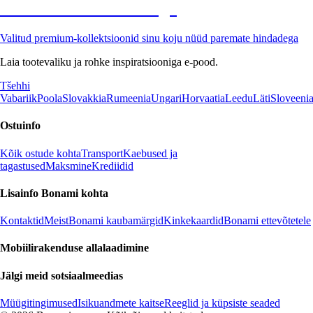
Premium soodushinnaga
Valitud premium-kollektsioonid sinu koju nüüd paremate hindadega
Laia tootevaliku ja rohke inspiratsiooniga e-pood.
Tšehhi
Vabariik
Poola
Slovakkia
Rumeenia
Ungari
Horvaatia
Leedu
Läti
Sloveeni
Ostuinfo
Kõik ostude kohta
Transport
Kaebused ja
tagastused
Maksmine
Krediidid
Lisainfo Bonami kohta
Kontaktid
Meist
Bonami kaubamärgid
Kinkekaardid
Bonami ettevõtetele
Mobiilirakenduse allalaadimine
Jälgi meid sotsiaalmeedias
Müügitingimused
Isikuandmete kaitse
Reeglid ja küpsiste seaded