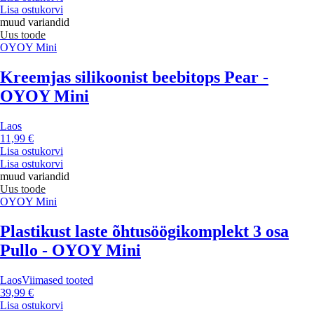
Lisa ostukorvi
muud variandid
Uus toode
OYOY Mini
Kreemjas silikoonist beebitops Pear -
OYOY Mini
Laos
11,99 €
Lisa ostukorvi
Lisa ostukorvi
muud variandid
Uus toode
OYOY Mini
Plastikust laste õhtusöögikomplekt 3 osa
Pullo - OYOY Mini
Laos
Viimased tooted
39,99 €
Lisa ostukorvi