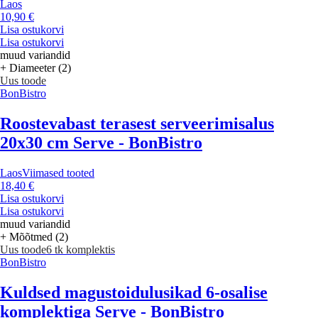
Laos
10,90 €
Lisa ostukorvi
Lisa ostukorvi
muud variandid
+ Diameeter (2)
Uus toode
BonBistro
Roostevabast terasest serveerimisalus
20x30 cm Serve - BonBistro
Laos
Viimased tooted
18,40 €
Lisa ostukorvi
Lisa ostukorvi
muud variandid
+ Mõõtmed (2)
Uus toode
6 tk komplektis
BonBistro
Kuldsed magustoidulusikad 6-osalise
komplektiga Serve - BonBistro