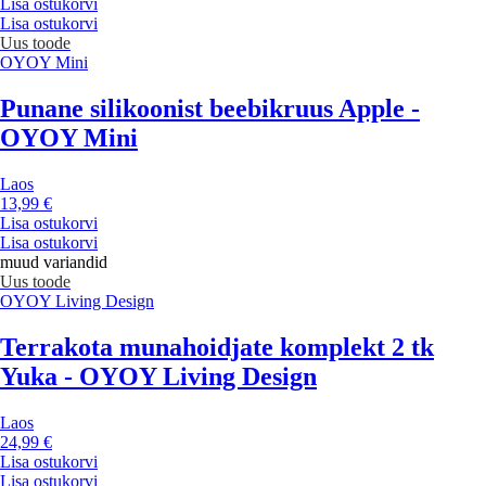
Lisa ostukorvi
Lisa ostukorvi
Uus toode
OYOY Mini
Punane silikoonist beebikruus Apple -
OYOY Mini
Laos
13,99 €
Lisa ostukorvi
Lisa ostukorvi
muud variandid
Uus toode
OYOY Living Design
Terrakota munahoidjate komplekt 2 tk
Yuka - OYOY Living Design
Laos
24,99 €
Lisa ostukorvi
Lisa ostukorvi