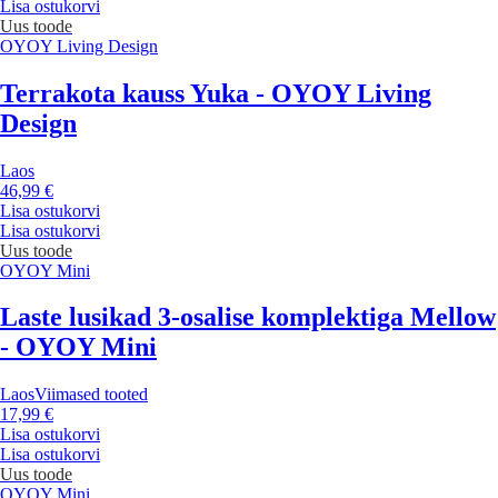
Lisa ostukorvi
Uus toode
OYOY Living Design
Terrakota kauss Yuka - OYOY Living
Design
Laos
46,99 €
Lisa ostukorvi
Lisa ostukorvi
Uus toode
OYOY Mini
Laste lusikad 3-osalise komplektiga Mellow
- OYOY Mini
Laos
Viimased tooted
17,99 €
Lisa ostukorvi
Lisa ostukorvi
Uus toode
OYOY Mini