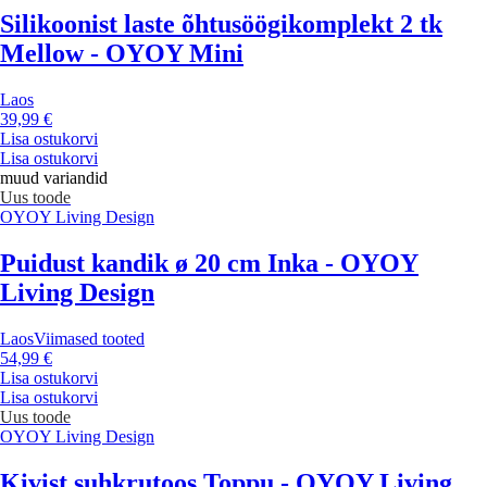
Silikoonist laste õhtusöögikomplekt 2 tk
Mellow - OYOY Mini
Laos
39,99 €
Lisa ostukorvi
Lisa ostukorvi
muud variandid
Uus toode
OYOY Living Design
Puidust kandik ø 20 cm Inka - OYOY
Living Design
Laos
Viimased tooted
54,99 €
Lisa ostukorvi
Lisa ostukorvi
Uus toode
OYOY Living Design
Kivist suhkrutoos Toppu - OYOY Living