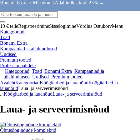
Bonami Extra × Micadoni |
Allahindlus kuni 25% →
10 € teile
Registreerimine
Sisselogimine
Võrdlus
Ostukorv
Menu
Kategooriad
Toad
Bonami Extra
Kampaaniad ja allahindlused
Uudised
Premium tooted
Professionaalidele
Kategooriad
Toad
Bonami Extra
Kampaaniad ja
allahindlused
Uudised
Premium tooted
Avaleht
Kategooriad
Köögitarbed ja lauanõud
Köögitarbed ja
lauanõud
Laua- ja serveerimisnõud
...
Köögitarbed ja lauanõud
Laua- ja serveerimisnõud
Laua- ja serveerimisnõud
Õhtusööginõude komplektid