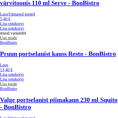
värvitoonis 110 ml Serve - BonBistro
Laos
Viimased tooted
5,40 €
Lisa ostukorvi
Lisa ostukorvi
muud variandid
Uus toode
BonBistro
Pruun portselanist kauss Resto - BonBistro
Laos
13,40 €
Lisa ostukorvi
Lisa ostukorvi
Uus toode
BonBistro
Valge portselanist piimakann 230 ml Squito
- BonBistro