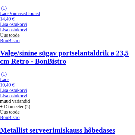
(
1
)
Laos
Viimased tooted
14,40 €
Lisa ostukorvi
Lisa ostukorvi
Uus toode
BonBistro
Valge/sinine sügav portselantaldrik ø 23,5
cm Retro - BonBistro
(
1
)
Laos
10,40 €
Lisa ostukorvi
Lisa ostukorvi
muud variandid
+ Diameeter (5)
Uus toode
BonBistro
Metallist serveerimiskauss hõbedases