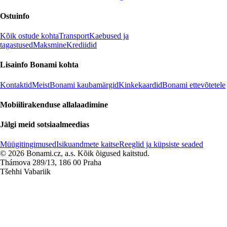
Ostuinfo
Kõik ostude kohta
Transport
Kaebused ja
tagastused
Maksmine
Krediidid
Lisainfo Bonami kohta
Kontaktid
Meist
Bonami kaubamärgid
Kinkekaardid
Bonami ettevõtetele
Mobiilirakenduse allalaadimine
Jälgi meid sotsiaalmeedias
Müügitingimused
Isikuandmete kaitse
Reeglid ja küpsiste seaded
© 2026 Bonami.cz, a.s. Kõik õigused kaitstud.
Thámova 289/13, 186 00 Praha
Tšehhi Vabariik