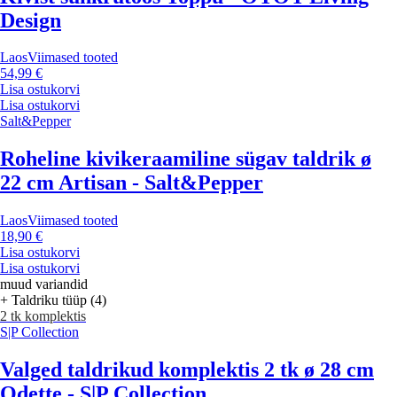
Design
Laos
Viimased tooted
54,99 €
Lisa ostukorvi
Lisa ostukorvi
Salt&Pepper
Roheline kivikeraamiline sügav taldrik ø
22 cm Artisan - Salt&Pepper
Laos
Viimased tooted
18,90 €
Lisa ostukorvi
Lisa ostukorvi
muud variandid
+ Taldriku tüüp (4)
2 tk komplektis
S|P Collection
Valged taldrikud komplektis 2 tk ø 28 cm
Odette - S|P Collection