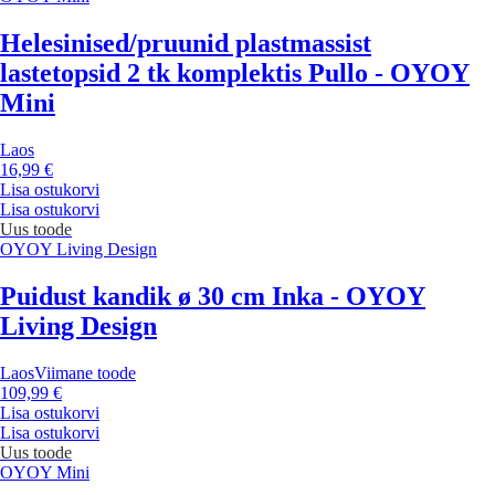
Helesinised/pruunid plastmassist
lastetopsid 2 tk komplektis Pullo - OYOY
Mini
Laos
16,99 €
Lisa ostukorvi
Lisa ostukorvi
Uus toode
OYOY Living Design
Puidust kandik ø 30 cm Inka - OYOY
Living Design
Laos
Viimane toode
109,99 €
Lisa ostukorvi
Lisa ostukorvi
Uus toode
OYOY Mini