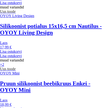
Lisa ostukorvi
muud variandid
Uus toode
OYOY Living Design
Silikoonist potialus 15x16,5 cm Nautilus -
OYOY Living Design
Laos
17,99 €
Lisa ostukorvi
Lisa ostukorvi
muud variandid
+2
Uus toode
OYOY Mini
Pruun silikoonist beebikruus Enkei -
OYOY Mini
Laos
18,99 €