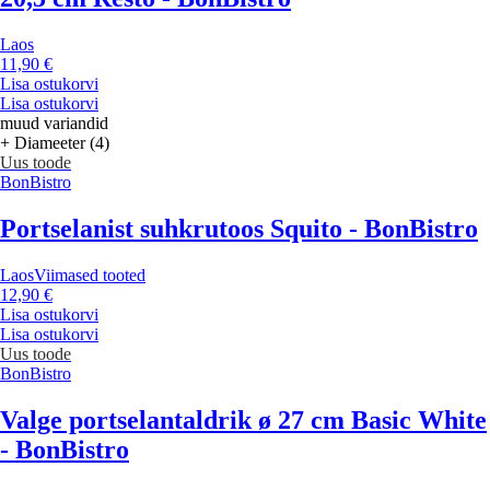
Laos
11,90 €
Lisa ostukorvi
Lisa ostukorvi
muud variandid
+ Diameeter (4)
Uus toode
BonBistro
Portselanist suhkrutoos Squito - BonBistro
Laos
Viimased tooted
12,90 €
Lisa ostukorvi
Lisa ostukorvi
Uus toode
BonBistro
Valge portselantaldrik ø 27 cm Basic White
- BonBistro