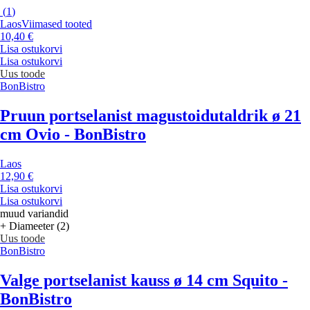
(
1
)
Laos
Viimased tooted
10,40 €
Lisa ostukorvi
Lisa ostukorvi
Uus toode
BonBistro
Pruun portselanist magustoidutaldrik ø 21
cm Ovio - BonBistro
Laos
12,90 €
Lisa ostukorvi
Lisa ostukorvi
muud variandid
+ Diameeter (2)
Uus toode
BonBistro
Valge portselanist kauss ø 14 cm Squito -
BonBistro