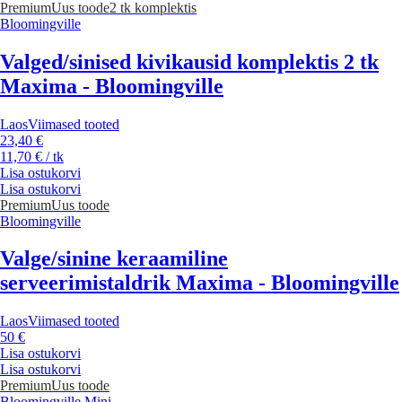
Premium
Uus toode
2 tk komplektis
Bloomingville
Valged/sinised kivikausid komplektis 2 tk
Maxima - Bloomingville
Laos
Viimased tooted
23,40 €
11,70 € / tk
Lisa ostukorvi
Lisa ostukorvi
Premium
Uus toode
Bloomingville
Valge/sinine keraamiline
serveerimistaldrik Maxima - Bloomingville
Laos
Viimased tooted
50 €
Lisa ostukorvi
Lisa ostukorvi
Premium
Uus toode
Bloomingville Mini