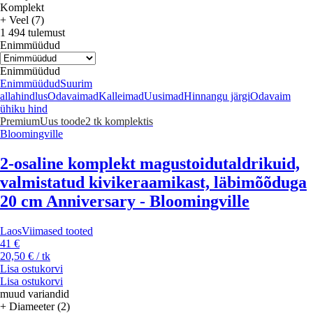
Komplekt
+ Veel (7)
1 494 tulemust
Enimmüüdud
Enimmüüdud
Enimmüüdud
Suurim
allahindlus
Odavaimad
Kalleimad
Uusimad
Hinnangu järgi
Odavaim
ühiku hind
Premium
Uus toode
2 tk komplektis
Bloomingville
2-osaline komplekt magustoidutaldrikuid,
valmistatud kivikeraamikast, läbimõõduga
20 cm Anniversary - Bloomingville
Laos
Viimased tooted
41 €
20,50 € / tk
Lisa ostukorvi
Lisa ostukorvi
muud variandid
+ Diameeter (2)