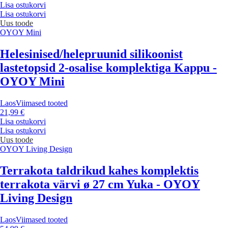
Lisa ostukorvi
Lisa ostukorvi
Uus toode
OYOY Mini
Helesinised/helepruunid silikoonist
lastetopsid 2-osalise komplektiga Kappu -
OYOY Mini
Laos
Viimased tooted
21,99 €
Lisa ostukorvi
Lisa ostukorvi
Uus toode
OYOY Living Design
Terrakota taldrikud kahes komplektis
terrakota värvi ø 27 cm Yuka - OYOY
Living Design
Laos
Viimased tooted