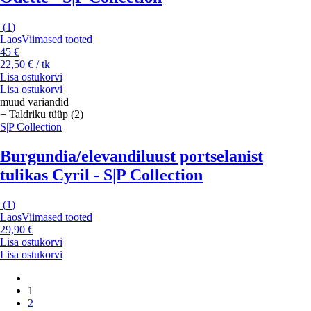
(
1
)
Laos
Viimased tooted
45 €
22,50 € / tk
Lisa ostukorvi
Lisa ostukorvi
muud variandid
+ Taldriku tüüp (2)
S|P Collection
Burgundia/elevandiluust portselanist
tulikas Cyril - S|P Collection
(
1
)
Laos
Viimased tooted
29,90 €
Lisa ostukorvi
Lisa ostukorvi
1
2