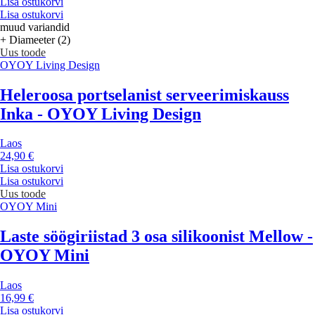
Lisa ostukorvi
Lisa ostukorvi
muud variandid
+ Diameeter (2)
Uus toode
OYOY Living Design
Heleroosa portselanist serveerimiskauss
Inka - OYOY Living Design
Laos
24,90 €
Lisa ostukorvi
Lisa ostukorvi
Uus toode
OYOY Mini
Laste söögiriistad 3 osa silikoonist Mellow -
OYOY Mini
Laos
16,99 €
Lisa ostukorvi