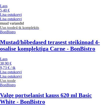
Laos
5,40 €
Lisa ostukorvi
Lisa ostukorvi
muud variandid
Uus toode
4 tk komplektis
BonBistro
Mustad/hõbedased terasest steikinoad 4-
osalise komplektiga Carne - BonBistro
Laos
38,90 €
9,73 € / tk
Lisa ostukorvi
Lisa ostukorvi
Uus toode
BonBistro
Valge portselanist kauss 620 ml Basic
White - BonBistro