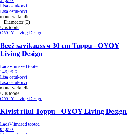
54,99 €
Lisa ostukorvi
Lisa ostukorvi
muud variandid
+ Diameeter (3)
Uus toode
OYOY Living Design
Beež savikauss ø 30 cm Toppu - OYOY
Living Design
Laos
Viimased tooted
149,99 €
Lisa ostukorvi
Lisa ostukorvi
muud variandid
Uus toode
OYOY Living Design
Kivist riiul Toppu - OYOY Living Design
Laos
Viimased tooted
94,99 €