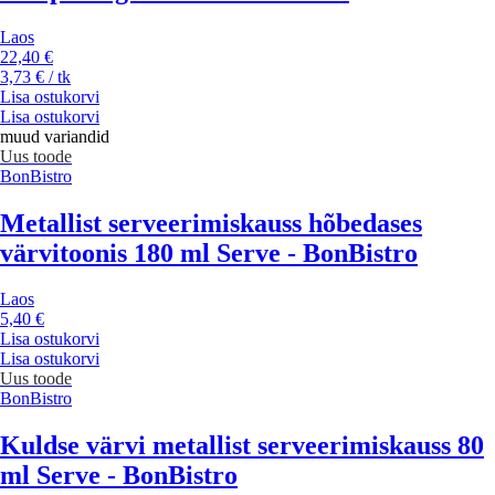
Laos
22,40 €
3,73 € / tk
Lisa ostukorvi
Lisa ostukorvi
muud variandid
Uus toode
BonBistro
Metallist serveerimiskauss hõbedases
värvitoonis 180 ml Serve - BonBistro
Laos
5,40 €
Lisa ostukorvi
Lisa ostukorvi
Uus toode
BonBistro
Kuldse värvi metallist serveerimiskauss 80
ml Serve - BonBistro