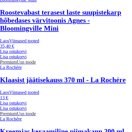
Roostevabast terasest laste suupistekarp
hõbedases värvitoonis Agnes -
Bloomingville Mini
Laos
Viimased tooted
35,40 €
Lisa ostukorvi
Lisa ostukorvi
Premium
Uus toode
La Rochére
Klaasist jäätisekauss 370 ml - La Rochére
Laos
Viimased tooted
13 €
Lisa ostukorvi
Lisa ostukorvi
Premium
Uus toode
La Rochére
Kreemjas keraamiline piimakann 200 ml