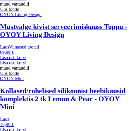
muud variandid
Uus toode
OYOY Living Design
Mustvalge kivist serveerimiskauss Toppu -
OYOY Living Design
Laos
Viimased tooted
69,99 €
Lisa ostukorvi
Lisa ostukorvi
muud variandid
Uus toode
OYOY Mini
Kollased/rohelised silikoonist beebikausid
komplektis 2 tk Lemon & Pear - OYOY
Mini
Laos
16,99 €
Lisa ostukorvi