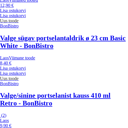
Laos
Viimased tooted
12,90 €
Lisa ostukorvi
Lisa ostukorvi
Uus toode
BonBistro
Valge sügav portselantaldrik ø 23 cm Basic
White - BonBistro
Laos
Viimane toode
8,40 €
Lisa ostukorvi
Lisa ostukorvi
Uus toode
BonBistro
Valge/sinine portselanist kauss 410 ml
Retro - BonBistro
(
2
)
Laos
9,90 €