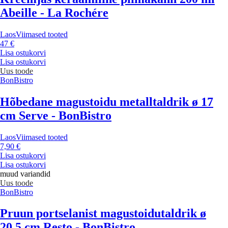
Abeille - La Rochére
Laos
Viimased tooted
47 €
Lisa ostukorvi
Lisa ostukorvi
Uus toode
BonBistro
Hõbedane magustoidu metalltaldrik ø 17
cm Serve - BonBistro
Laos
Viimased tooted
7,90 €
Lisa ostukorvi
Lisa ostukorvi
muud variandid
Uus toode
BonBistro
Pruun portselanist magustoidutaldrik ø
20,5 cm Resto - BonBistro