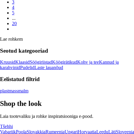
3
4
5
...
20
Lae rohkem
Seotud kategooriad
Kruusid
Klaasid
Söögiriistad
Köögirätikud
Kohv ja tee
Kannud ja
karahvinid
Pudelid
Laste lauanõud
Eelistatud filtrid
plastmass
malm
Shop the look
Laia tootevaliku ja rohke inspiratsiooniga e-pood.
Tšehhi
Vabariik
Poola
Slovakkia
Rumeenia
Ungari
Horvaatia
Leedu
Läti
Sloveeni