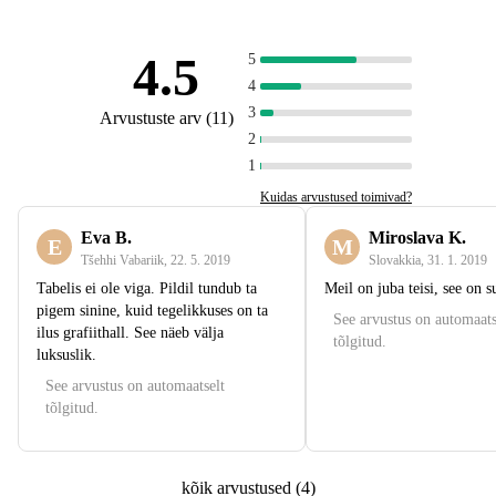
4.5
5
4
3
Arvustuste arv
(
11
)
2
1
Kuidas arvustused toimivad?
Eva B.
Miroslava K.
E
M
Tšehhi Vabariik
,
22. 5. 2019
Slovakkia
,
31. 1. 2019
Tabelis ei ole viga. Pildil tundub ta
Meil on juba teisi, see on 
pigem sinine, kuid tegelikkuses on ta
See arvustus on automaats
ilus grafiithall. See näeb välja
tõlgitud.
luksuslik.
See arvustus on automaatselt
tõlgitud.
kõik arvustused
(
4
)