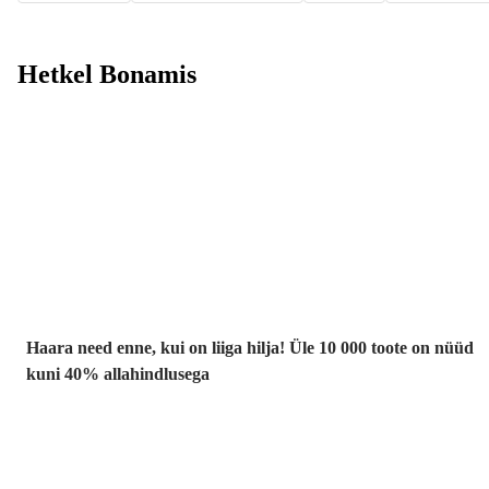
Hetkel Bonamis
Summer Sale
kuni -40%
Haara need enne, kui on liiga hilja! Üle 10 000 toote on nüüd
kuni 40% allahindlusega
Aed
soodushinnaga