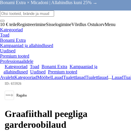
Bonami Extra × Micadoni |
Allahindlus kuni 25% →
10 € teile
Registreerimine
Sisselogimine
Võrdlus
Ostukorv
Menu
Kategooriad
Toad
Bonami Extra
Kampaaniad ja allahindlused
Uudised
Premium tooted
Professionaalidele
Kategooriad
Toad
Bonami Extra
Kampaaniad ja
allahindlused
Uudised
Premium tooted
Avaleht
Kategooriad
Mööbel
Lauad
Tualettlauad
Tualettlauad
...
Lauad
Tual
ID: 655926
Ragaba
Graafiithall peegliga
garderoobilaud