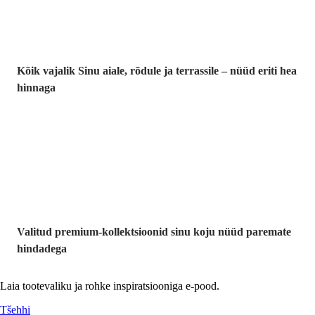
Kõik vajalik Sinu aiale, rõdule ja terrassile – nüüd eriti hea
hinnaga
Premium
soodushinnaga
Valitud premium-kollektsioonid sinu koju nüüd paremate
hindadega
Laia tootevaliku ja rohke inspiratsiooniga e-pood.
Tšehhi