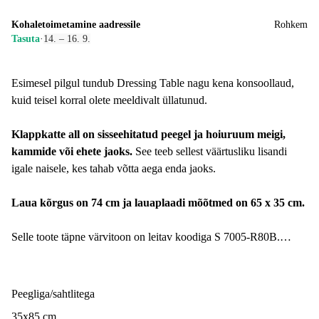
Kohaletoimetamine aadressile
Rohkem
Tasuta
·
14. – 16. 9.
Esimesel pilgul tundub Dressing Table nagu kena konsoollaud,
kuid teisel korral olete meeldivalt üllatunud.
Klappkatte all on sisseehitatud peegel ja hoiuruum meigi,
kammide või ehete jaoks.
See teeb sellest väärtusliku lisandi
igale naisele, kes tahab võtta aega enda jaoks.
Laua kõrgus on 74 cm ja lauaplaadi mõõtmed on 65 x 35 cm.
Selle toote täpne värvitoon on leitav koodiga S 7005-R80B.
Hea teada. See muudab laua vastupidavaks näiteks kriimustustele
või sõrmejälgedele.
Peegliga/sahtlitega
35x85 cm