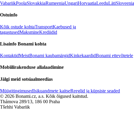
Vabariik
Poola
Slovakkia
Rumeenia
Ungari
Horvaatia
Leedu
Läti
Sloveeni
Ostuinfo
Kõik ostude kohta
Transport
Kaebused ja
tagastused
Maksmine
Krediidid
Lisainfo Bonami kohta
Kontaktid
Meist
Bonami kaubamärgid
Kinkekaardid
Bonami ettevõtetele
Mobiilirakenduse allalaadimine
Jälgi meid sotsiaalmeedias
Müügitingimused
Isikuandmete kaitse
Reeglid ja küpsiste seaded
© 2026 Bonami.cz, a.s. Kõik õigused kaitstud.
Thámova 289/13, 186 00 Praha
Tšehhi Vabariik