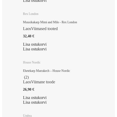
Lisa ostukorvi
Rex London
Muusikakarp Mimi and Milo - Rex London
Laos
Viimased tooted
32,40 €
Lisa ostukorvi
Lisa ostukorvi
House Nordic
Ehetekarp Marrakech – House Nordic
(
2
)
Laos
Viimane toode
26,90 €
Lisa ostukorvi
Lisa ostukorvi
Umbra