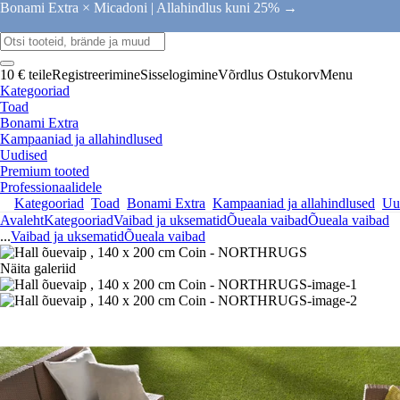
Bonami Extra × Micadoni |
Allahindlus kuni 25% →
10 € teile
Registreerimine
Sisselogimine
Võrdlus
Ostukorv
Menu
Kategooriad
Toad
Bonami Extra
Kampaaniad ja allahindlused
Uudised
Premium tooted
Professionaalidele
Kategooriad
Toad
Bonami Extra
Kampaaniad ja allahindlused
Uu
Avaleht
Kategooriad
Vaibad ja uksematid
Õueala vaibad
Õueala vaibad
...
Vaibad ja uksematid
Õueala vaibad
Näita galeriid