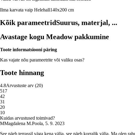
Ilma karvata vaip
Helehall
140x200 cm
Kõik parameetrid
Suurus, materjal, ...
Avastage kogu Meadow pakkumine
Toote informatsiooni päring
Kas vajate nõu parameetrite või valiku osas?
Toote hinnang
4.8
Arvustuste arv
(
20
)
5
17
4
2
3
1
2
0
1
0
Kuidas arvustused toimivad?
M
Magdalena M.
Poola
,
5. 9. 2023
See näeb terrassil väga kena välja, see näeb korralik välja. Ma olen rah