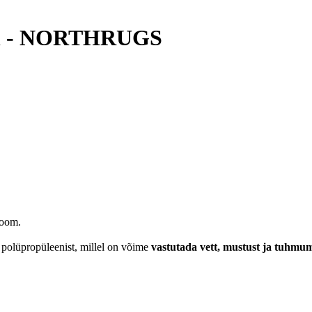
Coin - NORTHRUGS
loom.
 polüpropüleenist, millel on võime
vastutada vett, mustust ja tuhmum