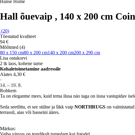
Hanse Home
Hall õuevaip , 140 x 200 cm 
(
20
)
Tõestatud kvaliteet
94 €
Mõõtmed (4)
80 x 150 cm
80 x 200 cm
140 x 200 cm
200 x 290 cm
Lisa ostukorvi
2 tk laos, kohene tarne
Kohaletoimetamine aadressile
Alates 4,30 €
·
14. – 19. 8.
Rohkem
Ta on elegantne mees, kuid tema ilusa näo taga on üsna vastupidav ise
Seda seetõttu, et see stiilne ja šikk vaip
NORTHRUGS
on valmistatud
terrassil, aias või basseini ääres.
Märkus:
Vaiba värvus on tegelikult tumedam kui fotodel.