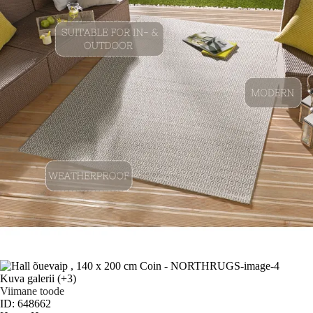
Kuva galerii
(+3)
Viimane toode
ID: 648662