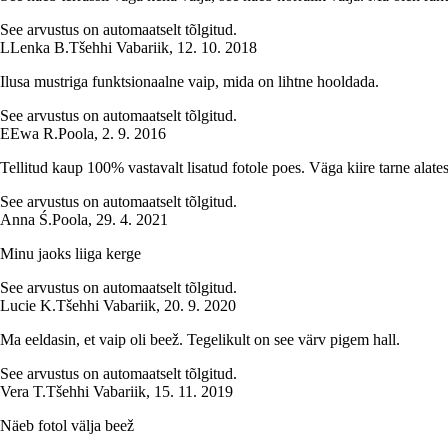
See arvustus on automaatselt tõlgitud.
L
Lenka B.
Tšehhi Vabariik
,
12. 10. 2018
Ilusa mustriga funktsionaalne vaip, mida on lihtne hooldada.
See arvustus on automaatselt tõlgitud.
E
Ewa R.
Poola
,
2. 9. 2016
Tellitud kaup 100% vastavalt lisatud fotole poes. Väga kiire tarne alate
See arvustus on automaatselt tõlgitud.
Anna Ś.
Poola
,
29. 4. 2021
Minu jaoks liiga kerge
See arvustus on automaatselt tõlgitud.
Lucie K.
Tšehhi Vabariik
,
20. 9. 2020
Ma eeldasin, et vaip oli beež. Tegelikult on see värv pigem hall.
See arvustus on automaatselt tõlgitud.
Vera T.
Tšehhi Vabariik
,
15. 11. 2019
Näeb fotol välja beež