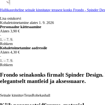
Hallikasroheline seinale kinnitatav terasest konks Frondo - Spinder De
Lisa ostukorvi
Kohaletoimetamine alates 1. 9. 2026
Personaalne kättesaamine
Alates 3,90 €
·
1. – 7. 9.
Rohkem
Kohaletoimetamine aadressile
Alates 4,30 €
·
1. – 7. 9.
Rohkem
Frondo seinakonks firmalt Spinder Design.
elegantselt mantleid ja aksessuaare.
Seinale kinnituv
Teras
Rohekashall