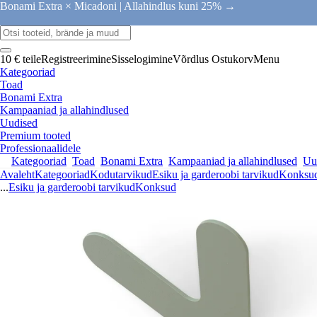
Bonami Extra × Micadoni |
Allahindlus kuni 25% →
10 € teile
Registreerimine
Sisselogimine
Võrdlus
Ostukorv
Menu
Kategooriad
Toad
Bonami Extra
Kampaaniad ja allahindlused
Uudised
Premium tooted
Professionaalidele
Kategooriad
Toad
Bonami Extra
Kampaaniad ja allahindlused
Uu
Avaleht
Kategooriad
Kodutarvikud
Esiku ja garderoobi tarvikud
Konksu
...
Esiku ja garderoobi tarvikud
Konksud