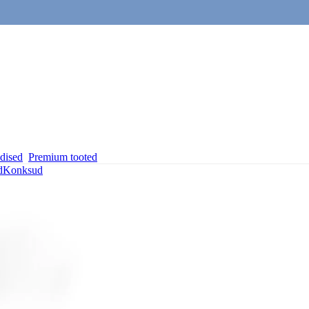
dised
Premium tooted
d
Konksud