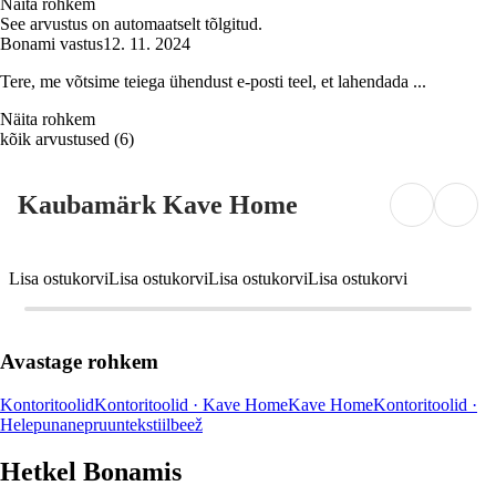
Näita rohkem
See arvustus on automaatselt tõlgitud.
Bonami vastus
12. 11. 2024
Tere, me võtsime teiega ühendust e-posti teel, et lahendada ...
Näita rohkem
kõik arvustused
(
6
)
Kaubamärk Kave Home
Lisa ostukorvi
Lisa ostukorvi
Lisa ostukorvi
Lisa ostukorvi
Avastage rohkem
Kontoritoolid
Kontoritoolid · Kave Home
Kave Home
Kontoritoolid ·
Hele
punane
pruun
tekstiil
beež
Hetkel Bonamis