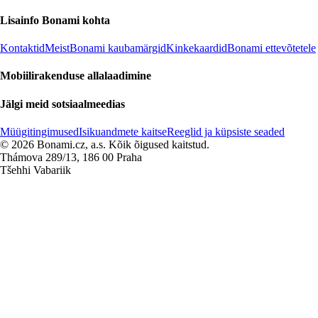
Lisainfo Bonami kohta
Kontaktid
Meist
Bonami kaubamärgid
Kinkekaardid
Bonami ettevõtetele
Mobiilirakenduse allalaadimine
Jälgi meid sotsiaalmeedias
Müügitingimused
Isikuandmete kaitse
Reeglid ja küpsiste seaded
© 2026 Bonami.cz, a.s. Kõik õigused kaitstud.
Thámova 289/13, 186 00 Praha
Tšehhi Vabariik