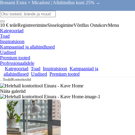
Bonami Extra × Micadoni |
Allahindlus kuni 25% →
10 € teile
Registreerimine
Sisselogimine
Võrdlus
Ostukorv
Menu
Kategooriad
Toad
Inspiratsioon
Kampaaniad ja allahindlused
Uudised
Premium tooted
Professionaalidele
Kategooriad
Toad
Inspiratsioon
Kampaaniad ja
allahindlused
Uudised
Premium tooted
...
Toolid
Kontoritoolid
Näita galeriid