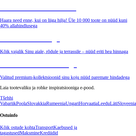
Summer Sale kuni -40%
Haara need enne, kui on liiga hilja! Üle 10 000 toote on nüüd kuni
40% allahindlusega
Aed soodushinnaga
Kõik vajalik Sinu aiale, rõdule ja terrassile – nüüd eriti hea hinnaga
Premium soodushinnaga
Valitud premium-kollektsioonid sinu koju nüüd paremate hindadega
Laia tootevaliku ja rohke inspiratsiooniga e-pood.
Tšehhi
Vabariik
Poola
Slovakkia
Rumeenia
Ungari
Horvaatia
Leedu
Läti
Sloveeni
Ostuinfo
Kõik ostude kohta
Transport
Kaebused ja
tagastused
Maksmine
Krediidid