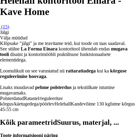
Helehall kontoritool Einara -
Kave Home
(
15
)
Jälgi
Välja müüdud
Klõpsake "jälgi" ja me teavitame teid, kui toode on taas saadaval.
See stiilne
La Forma Einara
kontoritool ühendab endas
mugava
tooli
disaini ja kontorimööbli praktilisuse funktsionaalsete
elementidega.
Loomulikult on see varustatud nii
rattarattadega
kui ka
kõrguse
reguleerimise hoovaga
.
Lisaks muudavad
pehme polsterdus
ja tekstiilkate istumise
mugavamaks.
Polsterdatud
Ratastel/reguleeritav
kõrgus/käetugedega/pöörlev
Helehall
Kandevõime 130 kg
Istme kõrgus
45-55 cm
Kõik parameetrid
Suurus, materjal, ...
Toote informatsiooni päring