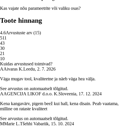
Kas vajate nõu parameetrite või valiku osas?
Toote hinnang
4.6
Arvustuste arv
(
15
)
5
11
4
3
3
0
2
1
1
0
Kuidas arvustused toimivad?
A
Aivaras K.
Leedu
,
2. 7. 2026
Väga mugav tool, kvaliteetne ja näeb väga hea välja.
See arvustus on automaatselt tõlgitud.
A
AGENCIJA LIKOF d.o.o. K.
Sloveenia
,
17. 12. 2024
Kena kangavärv, pigem beež kui hall, kena disain. Peab vaatama,
milline on rataste kvaliteet
See arvustus on automaatselt tõlgitud.
M
Marie L.
Tšehhi Vabariik
,
15. 10. 2024