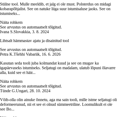
Stiilne tool. Mulle meeldib, et jalg ei ole must. Polsterdus on midagi
kobarapõhjalist. See on natuke liiga suur istumisaluse jaoks. See on
istumiseks...
Näita rohkem
See arvustus on automaatselt tõlgitud.
Ivana S.
Slovakkia
,
3. 8. 2024
Lihtsalt hämmastav ajatu ja disainitud tool
See arvustus on automaatselt tõlgitud.
Petra K.
Tšehhi Vabariik
,
16. 6. 2026
Kasutan seda tooli juba kolmandat kuud ja see on mugav ka
igapäevaseks istumiseks. Seljatugi on madalam, ulatub lõpuni õlavarre
alla, kuid see ei häir...
Näita rohkem
See arvustus on automaatselt tõlgitud.
Tünde G.
Ungari
,
28. 10. 2024
Võib-olla olin ainuke õnnetu, aga ma sain tooli, mille istme seljatugi oli
deformeerunud, nii et see ei olnud sümmeetriline. Loomulikult ei ole
see Bo...