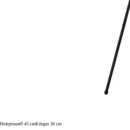
Helepruun
Ø 45 cm
Kõrgus 30 cm