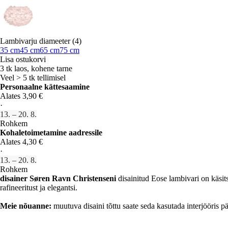
Lambivarju diameeter (4)
35 cm
45 cm
65 cm
75 cm
Lisa ostukorvi
3 tk laos, kohene tarne
Veel > 5 tk tellimisel
Personaalne kättesaamine
Alates 3,90 €
·
13. – 20. 8.
Rohkem
Kohaletoimetamine aadressile
Alates 4,30 €
·
13. – 20. 8.
Rohkem
disainer Søren Ravn Christenseni
disainitud Eose lambivari on käsit
rafineeritust ja elegantsi.
Meie nõuanne:
muutuva disaini tõttu saate seda kasutada interjööris p