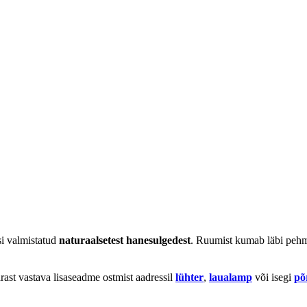
si valmistatud
naturaalsetest hanesulgedest
. Ruumist kumab läbi pehme 
ärast vastava lisaseadme ostmist aadressil
lühter
,
laualamp
või isegi
põ