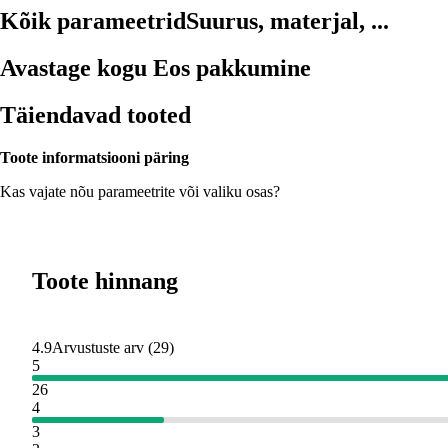
Kõik parameetrid
Suurus, materjal, ...
Avastage kogu Eos pakkumine
Täiendavad tooted
Toote informatsiooni päring
Kas vajate nõu parameetrite või valiku osas?
Toote hinnang
4.9
Arvustuste arv
(
29
)
5
26
4
3