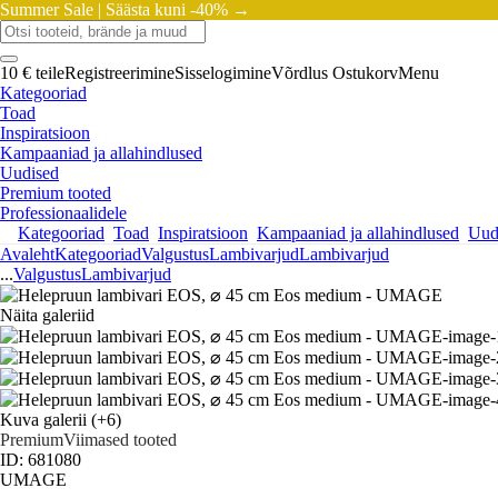
Summer Sale |
Säästa kuni -40% →
10 € teile
Registreerimine
Sisselogimine
Võrdlus
Ostukorv
Menu
Kategooriad
Toad
Inspiratsioon
Kampaaniad ja allahindlused
Uudised
Premium tooted
Professionaalidele
Kategooriad
Toad
Inspiratsioon
Kampaaniad ja allahindlused
Uud
Avaleht
Kategooriad
Valgustus
Lambivarjud
Lambivarjud
...
Valgustus
Lambivarjud
Näita galeriid
Kuva galerii
(+6)
Premium
Viimased tooted
ID: 681080
UMAGE