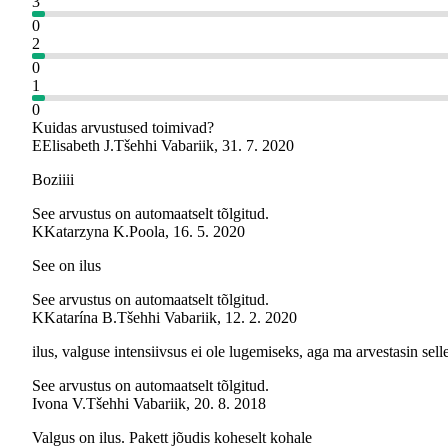
3
0
2
0
1
0
Kuidas arvustused toimivad?
E
Elisabeth J.
Tšehhi Vabariik
,
31. 7. 2020
Boziiii
See arvustus on automaatselt tõlgitud.
K
Katarzyna K.
Poola
,
16. 5. 2020
See on ilus
See arvustus on automaatselt tõlgitud.
K
Katarína B.
Tšehhi Vabariik
,
12. 2. 2020
ilus, valguse intensiivsus ei ole lugemiseks, aga ma arvestasin sel
See arvustus on automaatselt tõlgitud.
Ivona V.
Tšehhi Vabariik
,
20. 8. 2018
Valgus on ilus. Pakett jõudis koheselt kohale