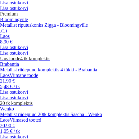
Lisa ostukorvi
Lisa ostukorvi
Premium
Bloomingville
Metallist riputuskonks Zigga - Bloomingville
(
1
)
Laos
8,90 €
Lisa ostukorvi
Lisa ostukorvi
Uus toode
4 tk komplektis
Brabantia
Metallist riidepuud komplektis 4 tükki - Brabantia
Laos
Viimane toode
21,90 €
5,48 € / tk
Lisa ostukorvi
Lisa ostukorvi
20 tk komplektis
Wenko
Metallist riidepuud 20tk komplektis Sascha - Wenko
Laos
Viimased tooted
20,90 €
1,05 € / tk
Lisa ostukorvi