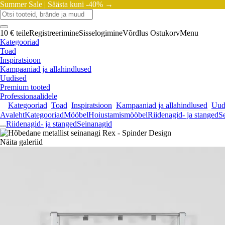
Summer Sale |
Säästa kuni -40% →
10 € teile
Registreerimine
Sisselogimine
Võrdlus
Ostukorv
Menu
Kategooriad
Toad
Inspiratsioon
Kampaaniad ja allahindlused
Uudised
Premium tooted
Professionaalidele
Kategooriad
Toad
Inspiratsioon
Kampaaniad ja allahindlused
Uud
Avaleht
Kategooriad
Mööbel
Hoiustamismööbel
Riidenagid- ja stanged
S
...
Riidenagid- ja stanged
Seinanagid
Näita galeriid