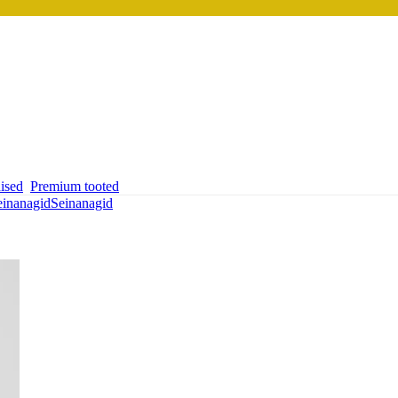
ised
Premium tooted
einanagid
Seinanagid