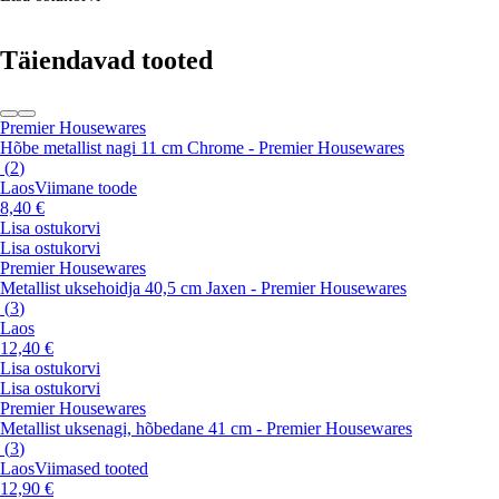
Täiendavad tooted
Premier Housewares
Hõbe metallist nagi 11 cm Chrome - Premier Housewares
(
2
)
Laos
Viimane toode
8,40 €
Lisa ostukorvi
Lisa ostukorvi
Premier Housewares
Metallist uksehoidja 40,5 cm Jaxen - Premier Housewares
(
3
)
Laos
12,40 €
Lisa ostukorvi
Lisa ostukorvi
Premier Housewares
Metallist uksenagi, hõbedane 41 cm - Premier Housewares
(
3
)
Laos
Viimased tooted
12,90 €