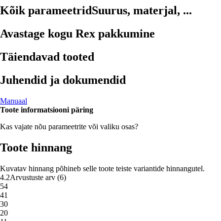
Kõik parameetrid
Suurus, materjal, ...
Avastage kogu Rex pakkumine
Täiendavad tooted
Juhendid ja dokumendid
Manuaal
Toote informatsiooni päring
Kas vajate nõu parameetrite või valiku osas?
Toote hinnang
Kuvatav hinnang põhineb selle toote teiste variantide hinnangutel.
4.2
Arvustuste arv
(
6
)
5
4
4
1
3
0
2
0