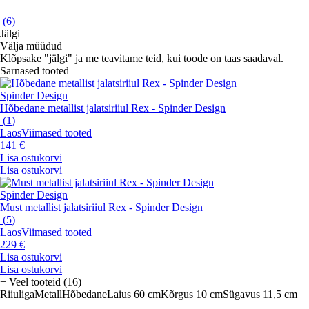
(
6
)
Jälgi
Välja müüdud
Klõpsake "jälgi" ja me teavitame teid, kui toode on taas saadaval.
Sarnased tooted
Spinder Design
Hõbedane metallist jalatsiriiul Rex - Spinder Design
(
1
)
Laos
Viimased tooted
141 €
Lisa ostukorvi
Lisa ostukorvi
Spinder Design
Must metallist jalatsiriiul Rex - Spinder Design
(
5
)
Laos
Viimased tooted
229 €
Lisa ostukorvi
Lisa ostukorvi
+
Veel tooteid (16)
Riiuliga
Metall
Hõbedane
Laius 60 cm
Kõrgus 10 cm
Sügavus 11,5 cm