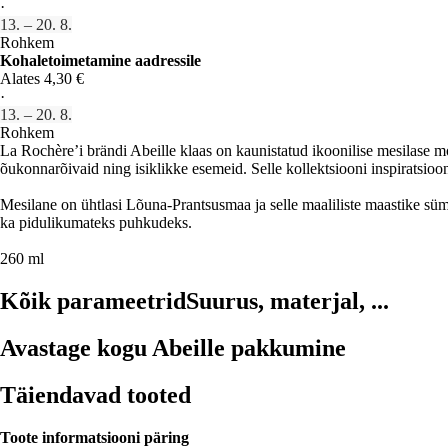
·
13. – 20. 8.
Rohkem
Kohaletoimetamine aadressile
Alates 4,30 €
·
13. – 20. 8.
Rohkem
La Rochère’i brändi Abeille klaas on kaunistatud ikoonilise mesilase m
õukonnarõivaid ning isiklikke esemeid. Selle kollektsiooni inspiratsioo
Mesilane on ühtlasi Lõuna-Prantsusmaa ja selle maaliliste maastike süm
ka pidulikumateks puhkudeks.
260 ml
Kõik parameetrid
Suurus, materjal, ...
Avastage kogu Abeille pakkumine
Täiendavad tooted
Toote informatsiooni päring