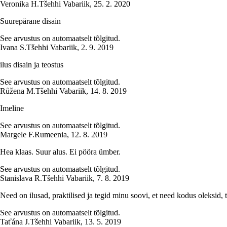
Veronika H.
Tšehhi Vabariik
,
25. 2. 2020
Suurepärane disain
See arvustus on automaatselt tõlgitud.
Ivana S.
Tšehhi Vabariik
,
2. 9. 2019
ilus disain ja teostus
See arvustus on automaatselt tõlgitud.
Růžena M.
Tšehhi Vabariik
,
14. 8. 2019
Imeline
See arvustus on automaatselt tõlgitud.
Margele F.
Rumeenia
,
12. 8. 2019
Hea klaas. Suur alus. Ei pööra ümber.
See arvustus on automaatselt tõlgitud.
Stanislava R.
Tšehhi Vabariik
,
7. 8. 2019
Need on ilusad, praktilised ja tegid minu soovi, et need kodus oleksid
See arvustus on automaatselt tõlgitud.
Taťána J.
Tšehhi Vabariik
,
13. 5. 2019