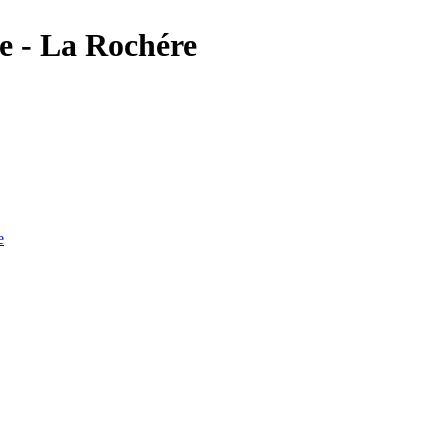
le - La Rochére
e