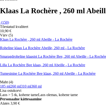
Klaas La Rochère , 260 ml Abeil
(
150
)
Tõestatud kvaliteet
10,90 €
Värv (5)
Klaas La Rochère , 260 ml Abeille - La Rochére
Roheline klaas La Rochère Abeille, 260 ml - La Rochére
Smaragdroheline klaasist La Rochère Bee, 260 ml Abeille - La Rochér
Lilla La Rochère Bee klaas, 260 ml Abeille - La Rochére
Tumesinine La Rochère Bee klaas, 260 ml Abeille - La Rochére
Maht (4)
185 ml
260 ml
310 ml
360 ml
Lisa ostukorvi
Laos > 5 tk, kohene tarne
Laos olemas, kohene tarne
Personaalne kättesaamine
Alates 3,90 €