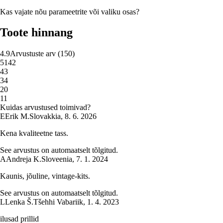
Kas vajate nõu parameetrite või valiku osas?
Toote hinnang
4.9
Arvustuste arv
(
150
)
5
142
4
3
3
4
2
0
1
1
Kuidas arvustused toimivad?
E
Erik M.
Slovakkia
,
8. 6. 2026
Kena kvaliteetne tass.
See arvustus on automaatselt tõlgitud.
A
Andreja K.
Sloveenia
,
7. 1. 2024
Kaunis, jõuline, vintage-kits.
See arvustus on automaatselt tõlgitud.
L
Lenka Š.
Tšehhi Vabariik
,
1. 4. 2023
ilusad prillid