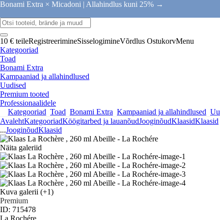
Bonami Extra × Micadoni |
Allahindlus kuni 25% →
10 € teile
Registreerimine
Sisselogimine
Võrdlus
Ostukorv
Menu
Kategooriad
Toad
Bonami Extra
Kampaaniad ja allahindlused
Uudised
Premium tooted
Professionaalidele
Kategooriad
Toad
Bonami Extra
Kampaaniad ja allahindlused
Uu
Avaleht
Kategooriad
Köögitarbed ja lauanõud
Jooginõud
Klaasid
Klaasid
...
Jooginõud
Klaasid
Näita galeriid
Kuva galerii
(+1)
Premium
ID: 715478
La Rochére