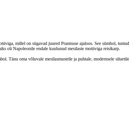
otiiviga, millel on sügavad juured Prantsuse ajaloos. See sümbol, tuntu
niks oli Napoleonile endale kuulunud mesilaste motiiviga reisikarp.
bol. Tänu oma võluvale mesilasmustrile ja puhtale, modernsele siluetil