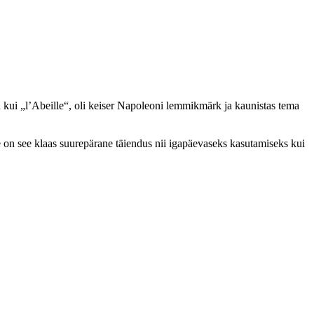
d kui „l’Abeille“, oli keiser Napoleoni lemmikmärk ja kaunistas tema
e on see klaas suurepärane täiendus nii igapäevaseks kasutamiseks kui