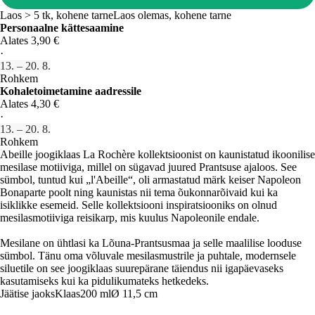
Laos > 5 tk, kohene tarne
Laos olemas, kohene tarne
Personaalne kättesaamine
Alates 3,90 €
·
13. – 20. 8.
Rohkem
Kohaletoimetamine aadressile
Alates 4,30 €
·
13. – 20. 8.
Rohkem
Abeille joogiklaas La Rochère kollektsioonist on kaunistatud ikoonilise
mesilase motiiviga, millel on sügavad juured Prantsuse ajaloos. See
sümbol, tuntud kui „l'Abeille“, oli armastatud märk keiser Napoleon
Bonaparte poolt ning kaunistas nii tema õukonnarõivaid kui ka
isiklikke esemeid. Selle kollektsiooni inspiratsiooniks on olnud
mesilasmotiiviga reisikarp, mis kuulus Napoleonile endale.
Mesilane on ühtlasi ka Lõuna-Prantsusmaa ja selle maalilise looduse
sümbol. Tänu oma võluvale mesilasmustrile ja puhtale, modernsele
siluetile on see joogiklaas suurepärane täiendus nii igapäevaseks
kasutamiseks kui ka pidulikumateks hetkedeks.
Jäätise jaoks
Klaas
200 ml
Ø 11,5 cm