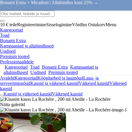
Bonami Extra × Micadoni |
Allahindlus kuni 25% →
10 € teile
Registreerimine
Sisselogimine
Võrdlus
Ostukorv
Menu
Kategooriad
Toad
Bonami Extra
Kampaaniad ja allahindlused
Uudised
Premium tooted
Professionaalidele
Kategooriad
Toad
Bonami Extra
Kampaaniad ja
allahindlused
Uudised
Premium tooted
Avaleht
Kategooriad
Köögitarbed ja lauanõud
Laua- ja
serveerimisnõud
Kausid ja väikesed kausid
Väikesed kausid
Väikesed
kausid
...
Kausid ja väikesed kausid
Väikesed kausid
Näita galeriid