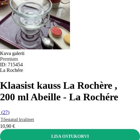
Kuva galerii
Premium
ID: 715454
La Rochére
Klaasist kauss La Rochère ,
200 ml Abeille - La Rochére
(
27
)
Tõestatud kvaliteet
10,90 €
LISA OSTUKORVI