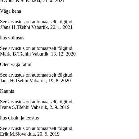
A
Anna B.
Slovakkia
,
21. 4. 2021
Väga kena
See arvustus on automaatselt tõlgitud.
J
Jana H.
Tšehhi Vabariik
,
20. 1. 2021
ilus võimsus
See arvustus on automaatselt tõlgitud.
Marie B.
Tšehhi Vabariik
,
13. 12. 2020
Olen väga rahul
See arvustus on automaatselt tõlgitud.
Jana H.
Tšehhi Vabariik
,
19. 8. 2020
Kaunis
See arvustus on automaatselt tõlgitud.
Ivana S.
Tšehhi Vabariik
,
2. 9. 2019
ilus disain ja teostus
See arvustus on automaatselt tõlgitud.
Erik M.
Slovakkia
,
20. 5. 2019