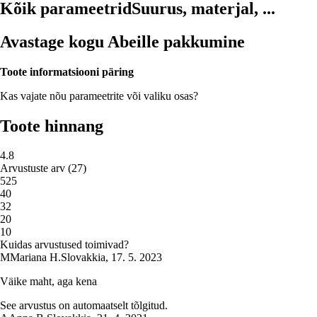
Kõik parameetrid
Suurus, materjal, ...
Avastage kogu Abeille pakkumine
Toote informatsiooni päring
Kas vajate nõu parameetrite või valiku osas?
Toote hinnang
4.8
Arvustuste arv
(
27
)
5
25
4
0
3
2
2
0
1
0
Kuidas arvustused toimivad?
M
Mariana H.
Slovakkia
,
17. 5. 2023
Väike maht, aga kena
See arvustus on automaatselt tõlgitud.