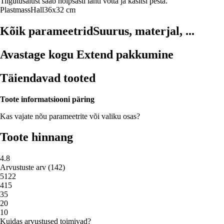
Tilgutusalust saab hõlpsasti lahti võtta ja käsitsi pesta.
Plastmass
Hall
36x32 cm
Kõik parameetrid
Suurus, materjal, ...
Avastage kogu Extend pakkumine
Täiendavad tooted
Toote informatsiooni päring
Kas vajate nõu parameetrite või valiku osas?
Toote hinnang
4.8
Arvustuste arv
(
142
)
5
122
4
15
3
5
2
0
1
0
Kuidas arvustused toimivad?