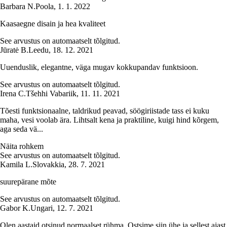
Barbara N.
Poola
,
1. 1. 2022
Kaasaegne disain ja hea kvaliteet
See arvustus on automaatselt tõlgitud.
Jūratė B.
Leedu
,
18. 12. 2021
Uuenduslik, elegantne, väga mugav kokkupandav funktsioon.
See arvustus on automaatselt tõlgitud.
Irena C.
Tšehhi Vabariik
,
11. 11. 2021
Tõesti funktsionaalne, taldrikud peavad, söögiriistade tass ei kuku
maha, vesi voolab ära. Lihtsalt kena ja praktiline, kuigi hind kõrgem,
aga seda vä...
Näita rohkem
See arvustus on automaatselt tõlgitud.
Kamila L.
Slovakkia
,
28. 7. 2021
suurepärane mõte
See arvustus on automaatselt tõlgitud.
Gabor K.
Ungari
,
12. 7. 2021
Olen aastaid otsinud normaalset rühma. Ostsime siin ühe ja sellest ajast