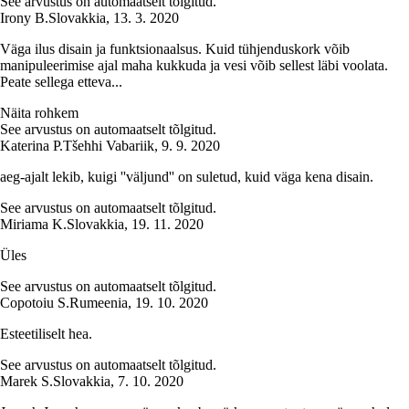
See arvustus on automaatselt tõlgitud.
Irony B.
Slovakkia
,
13. 3. 2020
Väga ilus disain ja funktsionaalsus. Kuid tühjenduskork võib
manipuleerimise ajal maha kukkuda ja vesi võib sellest läbi voolata.
Peate sellega etteva...
Näita rohkem
See arvustus on automaatselt tõlgitud.
Katerina P.
Tšehhi Vabariik
,
9. 9. 2020
aeg-ajalt lekib, kuigi ''väljund'' on suletud, kuid väga kena disain.
See arvustus on automaatselt tõlgitud.
Miriama K.
Slovakkia
,
19. 11. 2020
Üles
See arvustus on automaatselt tõlgitud.
Copotoiu S.
Rumeenia
,
19. 10. 2020
Esteetiliselt hea.
See arvustus on automaatselt tõlgitud.
Marek S.
Slovakkia
,
7. 10. 2020