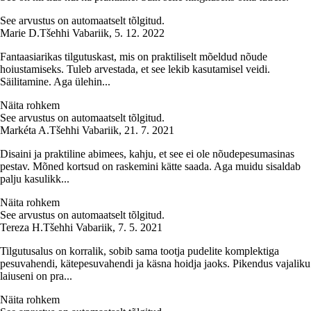
See arvustus on automaatselt tõlgitud.
Marie D.
Tšehhi Vabariik
,
5. 12. 2022
Fantaasiarikas tilgutuskast, mis on praktiliselt mõeldud nõude
hoiustamiseks. Tuleb arvestada, et see lekib kasutamisel veidi.
Säilitamine. Aga ülehin...
Näita rohkem
See arvustus on automaatselt tõlgitud.
Markéta A.
Tšehhi Vabariik
,
21. 7. 2021
Disaini ja praktiline abimees, kahju, et see ei ole nõudepesumasinas
pestav. Mõned kortsud on raskemini kätte saada. Aga muidu sisaldab
palju kasulikk...
Näita rohkem
See arvustus on automaatselt tõlgitud.
Tereza H.
Tšehhi Vabariik
,
7. 5. 2021
Tilgutusalus on korralik, sobib sama tootja pudelite komplektiga
pesuvahendi, kätepesuvahendi ja käsna hoidja jaoks. Pikendus vajaliku
laiuseni on pra...
Näita rohkem