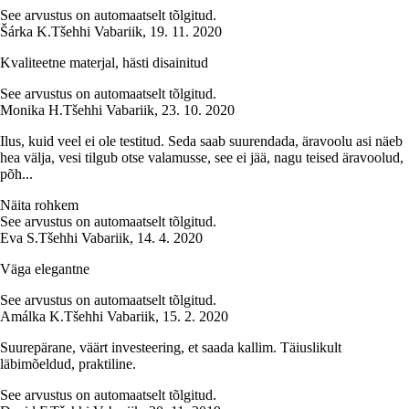
See arvustus on automaatselt tõlgitud.
Šárka K.
Tšehhi Vabariik
,
19. 11. 2020
Kvaliteetne materjal, hästi disainitud
See arvustus on automaatselt tõlgitud.
Monika H.
Tšehhi Vabariik
,
23. 10. 2020
Ilus, kuid veel ei ole testitud. Seda saab suurendada, äravoolu asi näeb
hea välja, vesi tilgub otse valamusse, see ei jää, nagu teised äravoolud,
põh...
Näita rohkem
See arvustus on automaatselt tõlgitud.
Eva S.
Tšehhi Vabariik
,
14. 4. 2020
Väga elegantne
See arvustus on automaatselt tõlgitud.
Amálka K.
Tšehhi Vabariik
,
15. 2. 2020
Suurepärane, väärt investeering, et saada kallim. Täiuslikult
läbimõeldud, praktiline.
See arvustus on automaatselt tõlgitud.