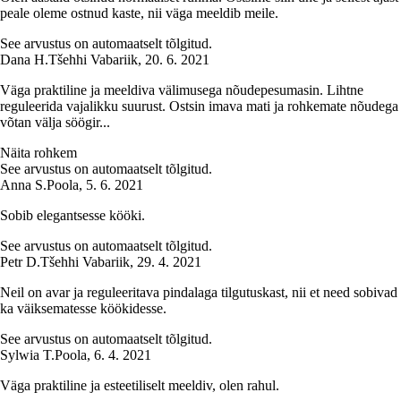
peale oleme ostnud kaste, nii väga meeldib meile.
See arvustus on automaatselt tõlgitud.
Dana H.
Tšehhi Vabariik
,
20. 6. 2021
Väga praktiline ja meeldiva välimusega nõudepesumasin. Lihtne
reguleerida vajalikku suurust. Ostsin imava mati ja rohkemate nõudega
võtan välja söögir...
Näita rohkem
See arvustus on automaatselt tõlgitud.
Anna S.
Poola
,
5. 6. 2021
Sobib elegantsesse kööki.
See arvustus on automaatselt tõlgitud.
Petr D.
Tšehhi Vabariik
,
29. 4. 2021
Neil on avar ja reguleeritava pindalaga tilgutuskast, nii et need sobivad
ka väiksematesse köökidesse.
See arvustus on automaatselt tõlgitud.
Sylwia T.
Poola
,
6. 4. 2021
Väga praktiline ja esteetiliselt meeldiv, olen rahul.