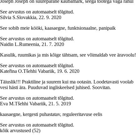
Joseph Joseph on suurepärane kaubamärk, seega tootega väga rahul
See arvustus on automaatselt tõlgitud.
Silvia S.
Slovakkia
,
22. 9. 2020
See sobib meie kööki, kaasaegne, funktsionaalne, panipaik
See arvustus on automaatselt tõlgitud.
Naidin L.
Rumeenia
,
21. 7. 2020
Kasulik, ruumikas ja mis kõige tähtsam, see võimaldab vee äravoolu!
See arvustus on automaatselt tõlgitud.
Kateřina O.
Tšehhi Vabariik
,
19. 6. 2020
Täiuslik!!! Praktiline ja suurem kui ma ootasin. Loodetavasti voolab
vesi hästi ära. Puuduvad ingliskeelsed juhised. Soovitan.
See arvustus on automaatselt tõlgitud.
Eva M.
Tšehhi Vabariik
,
21. 5. 2019
kaasaegne, kergesti puhastatav, reguleeritavuse eelis
See arvustus on automaatselt tõlgitud.
kõik arvustused
(
52
)