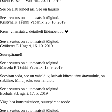
David F.
Tšehhi Vabariik
,
20. 11. 2019
See on alati kindel asi. See on täiuslik!
See arvustus on automaatselt tõlgitud.
Kristýna K.
Tšehhi Vabariik
,
25. 10. 2019
Kena, virnastatav, detailselt läbimõeldud ❤️
See arvustus on automaatselt tõlgitud.
Gyökeres E.
Ungari
,
16. 10. 2019
Suurepärane!!!
See arvustus on automaatselt tõlgitud.
Marcela R.
Tšehhi Vabariik
,
13. 9. 2019
Soovitan seda, see on vahelduv, kuivab kiiresti tänu äravoolule, on
stabiilne. Minu jaoks suur rahulolu.
See arvustus on automaatselt tõlgitud.
Borbála S.
Ungari
,
17. 5. 2019
Väga hea konstruktsioon, suurepärane toode.
See arvustus on automaatselt tõlgitud.