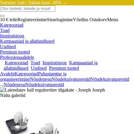
Summer Sale |
Säästa kuni -40% →
10 € teile
Registreerimine
Sisselogimine
Võrdlus
Ostukorv
Menu
Kategooriad
Toad
Inspiratsioon
Kampaaniad ja allahindlused
Uudised
Premium tooted
Professionaalidele
Kategooriad
Toad
Inspiratsioon
Kampaaniad ja
allahindlused
Uudised
Premium tooted
Avaleht
Kategooriad
Puhastamine ja
organiseerimine
Nõudepesu
Nõudekuivatusrestid
Nõudekuivatusrestid
...
Nõudepesu
Nõudekuivatusrestid
Näita galeriid