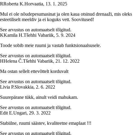
R
Roberta K.
Horvaatia
,
13. 1. 2025
Mul ei ole nõudepesumasinat ja olen kaua otsinud drenaaži, mis oleks
esteetiliselt meeldiv ja ei koguks vett. Soovitused!
See arvustus on automaatselt tõlgitud.
K
Kamila H.
Tšehhi Vabariik
,
5. 9. 2024
Toode sobib meie ruumi ja vastab funktsionaalsusele.
See arvustus on automaatselt tõlgitud.
H
Helena Č.
Tšehhi Vabariik
,
21. 12. 2022
Ma ostan sellelt ettevõttelt korduvalt
See arvustus on automaatselt tõlgitud.
Livia P.
Slovakkia
,
2. 6. 2022
Suurepärane tükk, ainult veidi mahukam.
See arvustus on automaatselt tõlgitud.
Edit E.
Ungari
,
29. 3. 2022
Stabiilne, ruumi säästev, kvaliteetne emaplaat !!!
See arvustus on automaatselt tõlgitud.