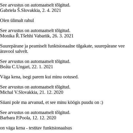
See arvustus on automaatselt tõlgitud.
Gabriela Š.
Slovakkia
,
2. 4. 2021
Olen ülimalt rahul
See arvustus on automaatselt tõlgitud.
Monika Ř.
Tšehhi Vabariik
,
26. 3. 2021
Suurepärane ja peamiselt funktsionaalne tilgakate, suurepärane vee
äravool salvelt.
See arvustus on automaatselt tõlgitud.
Beáta C.
Ungari
,
22. 1. 2021
Väga kena, isegi parem kui minu ootused.
See arvustus on automaatselt tõlgitud.
Michal V.
Slovakkia
,
21. 12. 2020
Siiani pole ma arvanud, et see minu köögis puudu on :)
See arvustus on automaatselt tõlgitud.
Barbara P.
Poola
,
12. 12. 2020
on väga kena - testitav funktsionaalsus