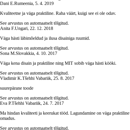
Dani E.
Rumeenia
,
5. 4. 2019
Kvaliteetne ja väga praktiline. Raha väärt, kuigi see ei ole odav.
See arvustus on automaatselt tõlgitud.
Anita F.
Ungari
,
22. 12. 2018
Väga hästi läbimõeldud ja ilusa disainiga ruumid.
See arvustus on automaatselt tõlgitud.
Sona M.
Slovakkia
,
4. 10. 2017
Väga kena disain ja praktiline ning MIT sobib väga hästi kööki.
See arvustus on automaatselt tõlgitud.
Vladimir K.
Tšehhi Vabariik
,
25. 8. 2017
suurepärane toode
See arvustus on automaatselt tõlgitud.
Eva P.
Tšehhi Vabariik
,
24. 7. 2017
Ma hindan kvaliteeti ja keerukat tööd. Lagundamine on väga praktiline
omadus.
See arvustus on automaatselt tõlgitud.