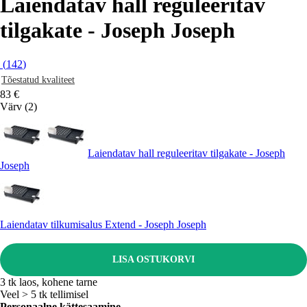
Laiendatav hall reguleeritav
tilgakate - Joseph Joseph
(
142
)
Tõestatud kvaliteet
83 €
Värv (2)
Laiendatav hall reguleeritav tilgakate - Joseph
Joseph
Laiendatav tilkumisalus Extend - Joseph Joseph
LISA OSTUKORVI
3 tk laos, kohene tarne
Veel > 5 tk tellimisel
Personaalne kättesaamine