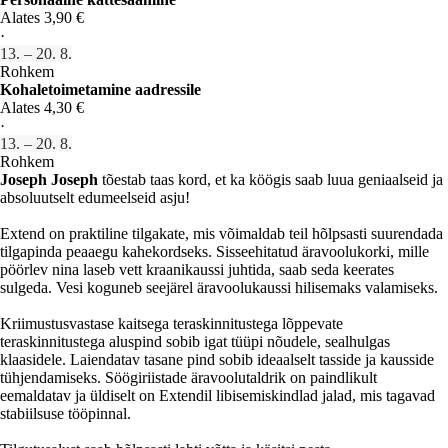
Alates 3,90 €
·
13. – 20. 8.
Rohkem
Kohaletoimetamine aadressile
Alates 4,30 €
·
13. – 20. 8.
Rohkem
Joseph Joseph
tõestab taas kord, et ka köögis saab luua geniaalseid ja
absoluutselt edumeelseid asju!
Extend on praktiline tilgakate, mis võimaldab teil hõlpsasti suurendada
tilgapinda peaaegu kahekordseks. Sisseehitatud äravoolukorki, mille
pöörlev nina laseb vett kraanikaussi juhtida, saab seda keerates
sulgeda. Vesi koguneb seejärel äravoolukaussi hilisemaks valamiseks.
Kriimustusvastase kaitsega teraskinnitustega lõppevate
teraskinnitustega aluspind sobib igat tüüpi nõudele, sealhulgas
klaasidele. Laiendatav tasane pind sobib ideaalselt tasside ja kausside
tühjendamiseks. Söögiriistade äravoolutaldrik on paindlikult
eemaldatav ja üldiselt on Extendil libisemiskindlad jalad, mis tagavad
stabiilsuse tööpinnal.