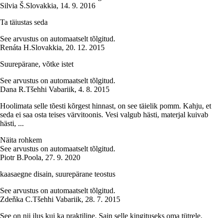
Silvia Š.
Slovakkia
,
14. 9. 2016
Ta täiustas seda
See arvustus on automaatselt tõlgitud.
Renáta H.
Slovakkia
,
20. 12. 2015
Suurepärane, võtke istet
See arvustus on automaatselt tõlgitud.
Dana R.
Tšehhi Vabariik
,
4. 8. 2015
Hoolimata selle tõesti kõrgest hinnast, on see täielik pomm. Kahju, et
seda ei saa osta teises värvitoonis. Vesi valgub hästi, materjal kuivab
hästi, ...
Näita rohkem
See arvustus on automaatselt tõlgitud.
Piotr B.
Poola
,
27. 9. 2020
kaasaegne disain, suurepärane teostus
See arvustus on automaatselt tõlgitud.
Zdeňka C.
Tšehhi Vabariik
,
28. 7. 2015
See on nii ilus kui ka praktiline. Sain selle kingituseks oma tütrele.