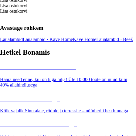
Lisa ostukorvi
Lisa ostukorvi
Lisa ostukorvi
Avastage rohkem
Laualambid
Laualambid · Kave Home
Kave Home
Laualambid · Beež
Hetkel Bonamis
Summer Sale kuni -40%
Haara need enne, kui on liiga hilja! Üle 10 000 toote on nüüd kuni
40% allahindlusega
Aed soodushinnaga
Kõik vajalik Sinu aiale, rõdule ja terrassile – nüüd eriti hea hinnaga
Premium soodushinnaga