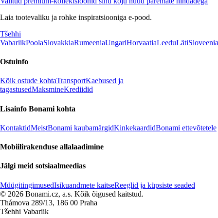
Valitud premium-kollektsioonid sinu koju nüüd paremate hindadega
Laia tootevaliku ja rohke inspiratsiooniga e-pood.
Tšehhi
Vabariik
Poola
Slovakkia
Rumeenia
Ungari
Horvaatia
Leedu
Läti
Sloveeni
Ostuinfo
Kõik ostude kohta
Transport
Kaebused ja
tagastused
Maksmine
Krediidid
Lisainfo Bonami kohta
Kontaktid
Meist
Bonami kaubamärgid
Kinkekaardid
Bonami ettevõtetele
Mobiilirakenduse allalaadimine
Jälgi meid sotsiaalmeedias
Müügitingimused
Isikuandmete kaitse
Reeglid ja küpsiste seaded
© 2026 Bonami.cz, a.s. Kõik õigused kaitstud.
Thámova 289/13, 186 00 Praha
Tšehhi Vabariik