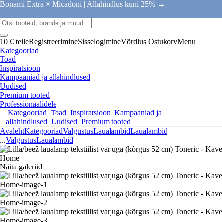
Bonami Extra × Micadoni |
Allahindlus kuni 25% →
10 € teile
Registreerimine
Sisselogimine
Võrdlus
Ostukorv
Menu
Kategooriad
Toad
Inspiratsioon
Kampaaniad ja allahindlused
Uudised
Premium tooted
Professionaalidele
Kategooriad
Toad
Inspiratsioon
Kampaaniad ja
allahindlused
Uudised
Premium tooted
Avaleht
Kategooriad
Valgustus
Laualambid
Laualambid
...
Valgustus
Laualambid
Näita galeriid