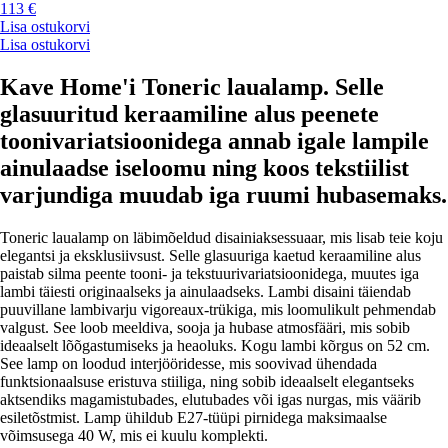
113 €
Lisa ostukorvi
Lisa ostukorvi
Kave Home'i Toneric laualamp. Selle
glasuuritud keraamiline alus peenete
toonivariatsioonidega annab igale lampile
ainulaadse iseloomu ning koos tekstiilist
varjundiga muudab iga ruumi hubasemaks.
Toneric laualamp on läbimõeldud disainiaksessuaar, mis lisab teie koju
elegantsi ja eksklusiivsust. Selle glasuuriga kaetud keraamiline alus
paistab silma peente tooni- ja tekstuurivariatsioonidega, muutes iga
lambi täiesti originaalseks ja ainulaadseks. Lambi disaini täiendab
puuvillane lambivarju vigoreaux-trükiga, mis loomulikult pehmendab
valgust. See loob meeldiva, sooja ja hubase atmosfääri, mis sobib
ideaalselt lõõgastumiseks ja heaoluks. Kogu lambi kõrgus on 52 cm.
See lamp on loodud interjööridesse, mis soovivad ühendada
funktsionaalsuse eristuva stiiliga, ning sobib ideaalselt elegantseks
aktsendiks magamistubades, elutubades või igas nurgas, mis väärib
esiletõstmist. Lamp ühildub E27-tüüpi pirnidega maksimaalse
võimsusega 40 W, mis ei kuulu komplekti.