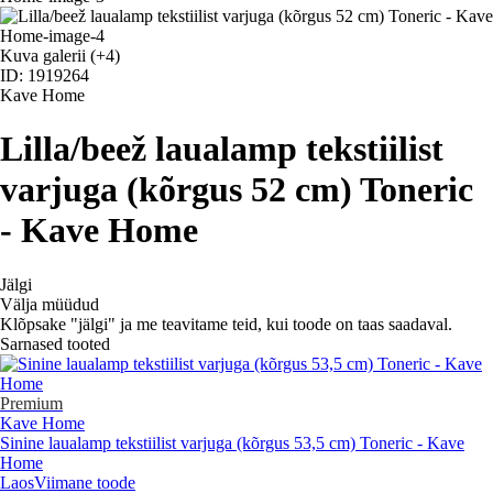
Kuva galerii
(+4)
ID: 1919264
Kave Home
Lilla/beež laualamp tekstiilist
varjuga (kõrgus 52 cm) Toneric
- Kave Home
Jälgi
Välja müüdud
Klõpsake "jälgi" ja me teavitame teid, kui toode on taas saadaval.
Sarnased tooted
Premium
Kave Home
Sinine laualamp tekstiilist varjuga (kõrgus 53,5 cm) Toneric - Kave
Home
Laos
Viimane toode