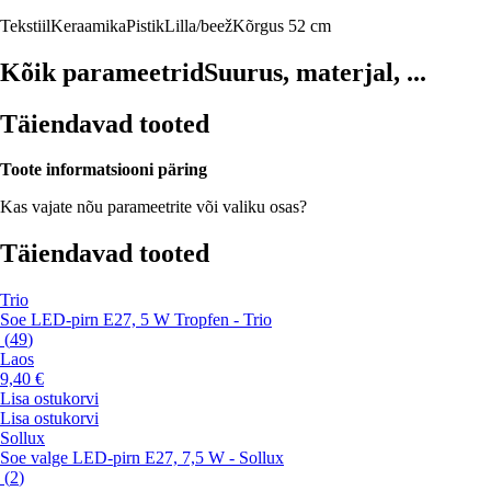
Tekstiil
Keraamika
Pistik
Lilla/beež
Kõrgus 52 cm
Kõik parameetrid
Suurus, materjal, ...
Täiendavad tooted
Toote informatsiooni päring
Kas vajate nõu parameetrite või valiku osas?
Täiendavad tooted
Trio
Soe LED-pirn E27, 5 W Tropfen - Trio
(
49
)
Laos
9,40 €
Lisa ostukorvi
Lisa ostukorvi
Sollux
Soe valge LED-pirn E27, 7,5 W - Sollux
(
2
)