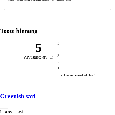
Toote hinnang
5
5
4
3
Arvustuste arv
(
1
)
2
1
Kuidas arvustused toimivad?
Greenish sari
Lisa ostukorvi