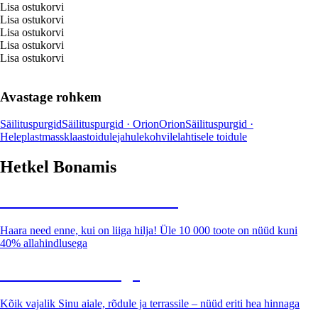
Lisa ostukorvi
Lisa ostukorvi
Lisa ostukorvi
Lisa ostukorvi
Lisa ostukorvi
Avastage rohkem
Säilituspurgid
Säilituspurgid · Orion
Orion
Säilituspurgid ·
Hele
plastmass
klaas
toidule
jahule
kohvile
lahtisele toidule
Hetkel Bonamis
Summer Sale kuni -40%
Haara need enne, kui on liiga hilja! Üle 10 000 toote on nüüd kuni
40% allahindlusega
Aed soodushinnaga
Kõik vajalik Sinu aiale, rõdule ja terrassile – nüüd eriti hea hinnaga