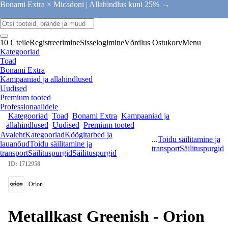
Bonami Extra × Micadoni |
Allahindlus kuni 25% →
10 € teile
Registreerimine
Sisselogimine
Võrdlus
Ostukorv
Menu
Kategooriad
Toad
Bonami Extra
Kampaaniad ja allahindlused
Uudised
Premium tooted
Professionaalidele
Kategooriad
Toad
Bonami Extra
Kampaaniad ja
allahindlused
Uudised
Premium tooted
Avaleht
Kategooriad
Köögitarbed ja
...
Toidu säilitamine ja
lauanõud
Toidu säilitamine ja
transport
Säilituspurgid
transport
Säilituspurgid
Säilituspurgid
ID: 1712958
Orion
Metallkast Greenish - Orion