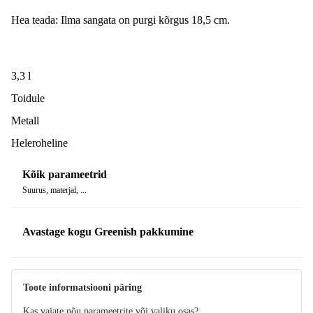
Hea teada: Ilma sangata on purgi kõrgus 18,5 cm.
3,3 l
Toidule
Metall
Heleroheline
Kõik parameetrid
Suurus, materjal, ...
Avastage kogu Greenish pakkumine
Toote informatsiooni päring
Kas vajate nõu parameetrite või valiku osas?