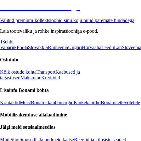
Premium soodushinnaga
Valitud premium-kollektsioonid sinu koju nüüd paremate hindadega
Laia tootevaliku ja rohke inspiratsiooniga e-pood.
Tšehhi
Vabariik
Poola
Slovakkia
Rumeenia
Ungari
Horvaatia
Leedu
Läti
Sloveeni
Ostuinfo
Kõik ostude kohta
Transport
Kaebused ja
tagastused
Maksmine
Krediidid
Lisainfo Bonami kohta
Kontaktid
Meist
Bonami kaubamärgid
Kinkekaardid
Bonami ettevõtetele
Mobiilirakenduse allalaadimine
Jälgi meid sotsiaalmeedias
Müügitingimused
Isikuandmete kaitse
Reeglid ja küpsiste seaded