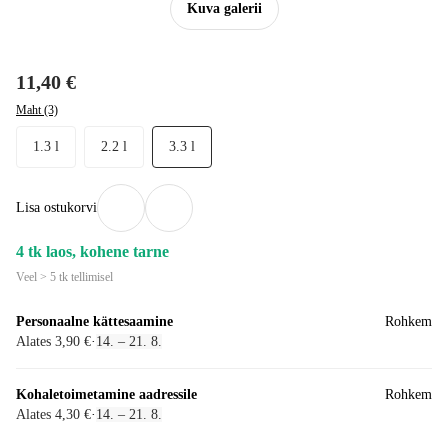
Kuva galerii
11,40 €
Maht (3)
1.3 l
2.2 l
3.3 l
Lisa ostukorvi
4 tk laos, kohene tarne
Veel > 5 tk tellimisel
Personaalne kättesaamine
Rohkem
Alates 3,90 €
·
14. – 21. 8.
Kohaletoimetamine aadressile
Rohkem
Alates 4,30 €
·
14. – 21. 8.