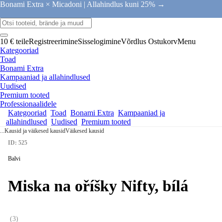
Bonami Extra × Micadoni |
Allahindlus kuni 25% →
10 € teile
Registreerimine
Sisselogimine
Võrdlus
Ostukorv
Menu
Kategooriad
Toad
Bonami Extra
Kampaaniad ja allahindlused
Uudised
Premium tooted
Professionaalidele
Kategooriad
Toad
Bonami Extra
Kampaaniad ja
allahindlused
Uudised
Premium tooted
...
Kausid ja väikesed kausid
Väikesed kausid
ID: 525
Balvi
Miska na oříšky Nifty, bílá
(
3
)