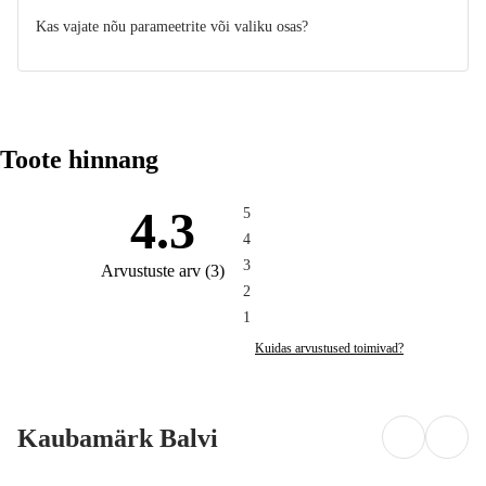
Kas vajate nõu parameetrite või valiku osas?
Toote hinnang
4.3
5
4
3
Arvustuste arv
(
3
)
2
1
Kuidas arvustused toimivad?
Kaubamärk Balvi