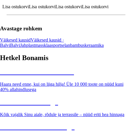
Lisa ostukorvi
Lisa ostukorvi
Lisa ostukorvi
Lisa ostukorvi
Avastage rohkem
Väikesed kausid
Väikesed kausid ·
Balvi
Balvi
Jah
plastmass
klaas
portselan
bambus
keraamika
Hetkel Bonamis
Summer Sale kuni -40%
Haara need enne, kui on liiga hilja! Üle 10 000 toote on nüüd kuni
40% allahindlusega
Aed soodushinnaga
Kõik vajalik Sinu aiale, rõdule ja terrassile – nüüd eriti hea hinnaga
Premium soodushinnaga