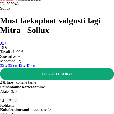
ID: 707948
Sollux
Must laekaplaat valgusti lagi
Mitra - Sollux
(
6
)
79 €
Tavaliselt 99 €
Säästad 20 €
Mõõtmed (2)
35 x 35 cm
45 x 45 cm
LISA OSTUKORVI
2 tk laos, kohene tarne
Personaalne kättesaamine
Alates 3,90 €
·
14. – 21. 8.
Rohkem
Kohaletoimetamine aadressile