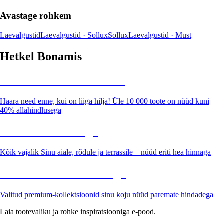
Avastage rohkem
Laevalgustid
Laevalgustid · Sollux
Sollux
Laevalgustid · Must
Hetkel Bonamis
Summer Sale kuni -40%
Haara need enne, kui on liiga hilja! Üle 10 000 toote on nüüd kuni
40% allahindlusega
Aed soodushinnaga
Kõik vajalik Sinu aiale, rõdule ja terrassile – nüüd eriti hea hinnaga
Premium soodushinnaga
Valitud premium-kollektsioonid sinu koju nüüd paremate hindadega
Laia tootevaliku ja rohke inspiratsiooniga e-pood.