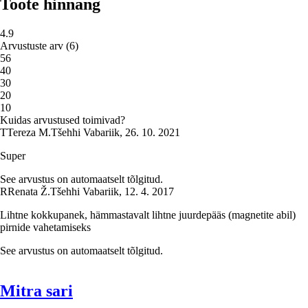
Toote hinnang
4.9
Arvustuste arv
(
6
)
5
6
4
0
3
0
2
0
1
0
Kuidas arvustused toimivad?
T
Tereza M.
Tšehhi Vabariik
,
26. 10. 2021
Super
See arvustus on automaatselt tõlgitud.
R
Renata Ž.
Tšehhi Vabariik
,
12. 4. 2017
Lihtne kokkupanek, hämmastavalt lihtne juurdepääs (magnetite abil)
pirnide vahetamiseks
See arvustus on automaatselt tõlgitud.
Mitra sari