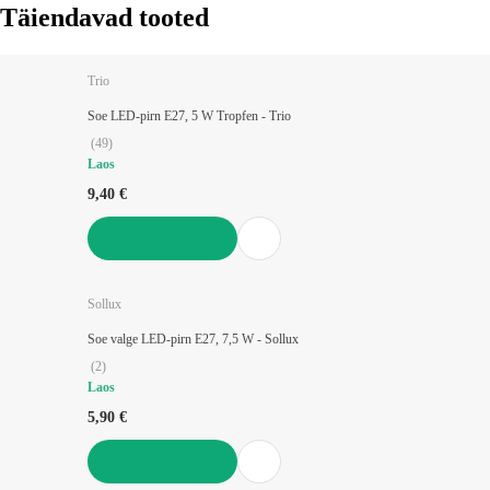
Täiendavad tooted
Trio
Soe LED-pirn E27, 5 W Tropfen - Trio
(
49
)
Laos
9,40 €
LISA OSTUKORVI
Sollux
Soe valge LED-pirn E27, 7,5 W - Sollux
(
2
)
Laos
5,90 €