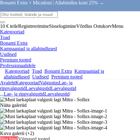
Bonami Extra × Micadoni |
Allahindlus kuni 25% →
10 € teile
Registreerimine
Sisselogimine
Võrdlus
Ostukorv
Menu
Kategooriad
Toad
Bonami Extra
Kampaaniad ja allahindlused
Uudised
Premium tooted
Professionaalidele
Kategooriad
Toad
Bonami Extra
Kampaaniad ja
allahindlused
Uudised
Premium tooted
Avaleht
Kategooriad
Valgustus
Lae- ja
rippvalgustid
Laevalgustid
Laevalgustid
...
Lae- ja rippvalgustid
Laevalgustid
Näita galeriid
Kuva galerii
(+2)
Hea hind
Viimased tooted