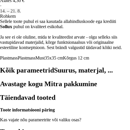
Alates 4,30 €
·
14. – 21. 8.
Rohkem
Sellele toote puhul ei saa kasutada allahindluskoode ega krediiti
Sollux
puhul on kvaliteet esikohal.
Ja see ei ole oluline, mida te kvaliteedist arvate - olgu selleks siis
vastupidavad materjalid, kõrge funktsionaalsus või originaalne
esteetiline kontseptsioon. Sest brändi valgustid täidavad kõiki neid.
Plastmass
Plastmass
Must
35x35 cm
Kõrgus 12 cm
Kõik parameetrid
Suurus, materjal, ...
Avastage kogu Mitra pakkumine
Täiendavad tooted
Toote informatsiooni päring
Kas vajate nõu parameetrite või valiku osas?