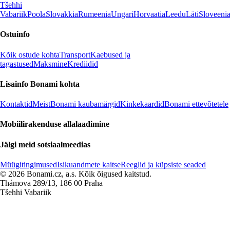
Tšehhi
Vabariik
Poola
Slovakkia
Rumeenia
Ungari
Horvaatia
Leedu
Läti
Sloveeni
Ostuinfo
Kõik ostude kohta
Transport
Kaebused ja
tagastused
Maksmine
Krediidid
Lisainfo Bonami kohta
Kontaktid
Meist
Bonami kaubamärgid
Kinkekaardid
Bonami ettevõtetele
Mobiilirakenduse allalaadimine
Jälgi meid sotsiaalmeedias
Müügitingimused
Isikuandmete kaitse
Reeglid ja küpsiste seaded
© 2026 Bonami.cz, a.s. Kõik õigused kaitstud.
Thámova 289/13, 186 00 Praha
Tšehhi Vabariik