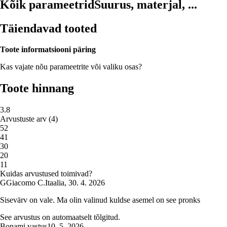
Kõik parameetrid
Suurus, materjal, ...
Täiendavad tooted
Toote informatsiooni päring
Kas vajate nõu parameetrite või valiku osas?
Toote hinnang
3.8
Arvustuste arv
(
4
)
5
2
4
1
3
0
2
0
1
1
Kuidas arvustused toimivad?
G
Giacomo C.
Itaalia
,
30. 4. 2026
Sisevärv on vale. Ma olin valinud kuldse asemel on see pronks
See arvustus on automaatselt tõlgitud.
Bonami vastus
10. 5. 2026