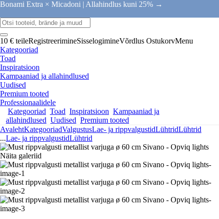
Bonami Extra × Micadoni |
Allahindlus kuni 25% →
10 € teile
Registreerimine
Sisselogimine
Võrdlus
Ostukorv
Menu
Kategooriad
Toad
Inspiratsioon
Kampaaniad ja allahindlused
Uudised
Premium tooted
Professionaalidele
Kategooriad
Toad
Inspiratsioon
Kampaaniad ja
allahindlused
Uudised
Premium tooted
Avaleht
Kategooriad
Valgustus
Lae- ja rippvalgustid
Lühtrid
Lühtrid
...
Lae- ja rippvalgustid
Lühtrid
Näita galeriid