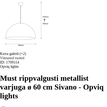
Kuva galerii
(+2)
Viimased tooted
ID: 1709114
Opviq lights
Must rippvalgusti metallist
varjuga ø 60 cm Sivano - Opviq
lights