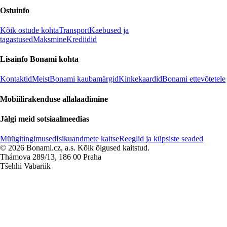
Ostuinfo
Kõik ostude kohta
Transport
Kaebused ja
tagastused
Maksmine
Krediidid
Lisainfo Bonami kohta
Kontaktid
Meist
Bonami kaubamärgid
Kinkekaardid
Bonami ettevõtetele
Mobiilirakenduse allalaadimine
Jälgi meid sotsiaalmeedias
Müügitingimused
Isikuandmete kaitse
Reeglid ja küpsiste seaded
© 2026 Bonami.cz, a.s. Kõik õigused kaitstud.
Thámova 289/13, 186 00 Praha
Tšehhi Vabariik