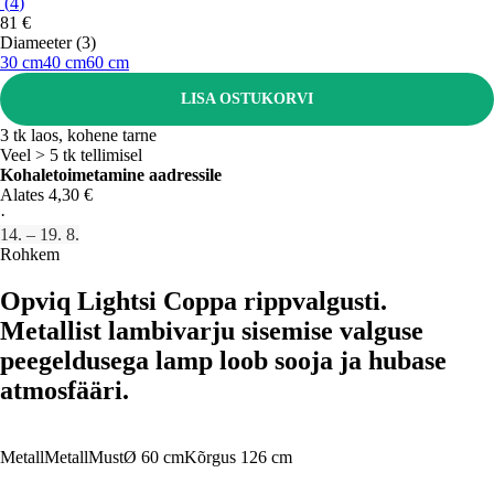
(
4
)
81 €
Diameeter (3)
30 cm
40 cm
60 cm
LISA OSTUKORVI
3 tk laos, kohene tarne
Veel > 5 tk tellimisel
Kohaletoimetamine aadressile
Alates 4,30 €
·
14. – 19. 8.
Rohkem
Opviq Lightsi Coppa rippvalgusti.
Metallist lambivarju sisemise valguse
peegeldusega lamp loob sooja ja hubase
atmosfääri.
Metall
Metall
Must
Ø 60 cm
Kõrgus 126 cm