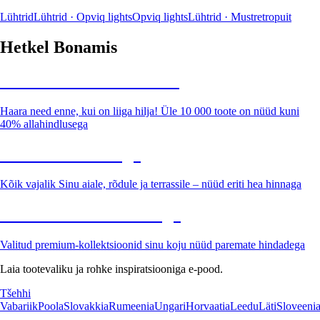
Lühtrid
Lühtrid · Opviq lights
Opviq lights
Lühtrid · Must
retro
puit
Hetkel Bonamis
Summer Sale kuni -40%
Haara need enne, kui on liiga hilja! Üle 10 000 toote on nüüd kuni
40% allahindlusega
Aed soodushinnaga
Kõik vajalik Sinu aiale, rõdule ja terrassile – nüüd eriti hea hinnaga
Premium soodushinnaga
Valitud premium-kollektsioonid sinu koju nüüd paremate hindadega
Laia tootevaliku ja rohke inspiratsiooniga e-pood.
Tšehhi
Vabariik
Poola
Slovakkia
Rumeenia
Ungari
Horvaatia
Leedu
Läti
Sloveeni