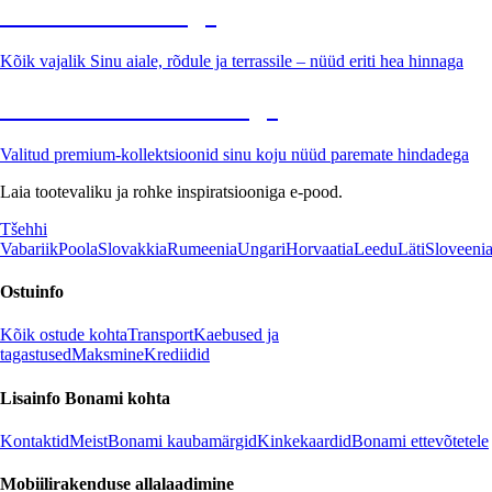
Aed soodushinnaga
Kõik vajalik Sinu aiale, rõdule ja terrassile – nüüd eriti hea hinnaga
Premium soodushinnaga
Valitud premium-kollektsioonid sinu koju nüüd paremate hindadega
Laia tootevaliku ja rohke inspiratsiooniga e-pood.
Tšehhi
Vabariik
Poola
Slovakkia
Rumeenia
Ungari
Horvaatia
Leedu
Läti
Sloveeni
Ostuinfo
Kõik ostude kohta
Transport
Kaebused ja
tagastused
Maksmine
Krediidid
Lisainfo Bonami kohta
Kontaktid
Meist
Bonami kaubamärgid
Kinkekaardid
Bonami ettevõtetele
Mobiilirakenduse allalaadimine