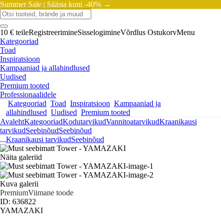
Summer Sale |
Säästa kuni -40% →
10 € teile
Registreerimine
Sisselogimine
Võrdlus
Ostukorv
Menu
Kategooriad
Toad
Inspiratsioon
Kampaaniad ja allahindlused
Uudised
Premium tooted
Professionaalidele
Kategooriad
Toad
Inspiratsioon
Kampaaniad ja
allahindlused
Uudised
Premium tooted
Avaleht
Kategooriad
Kodutarvikud
Vannitoatarvikud
Kraanikausi
tarvikud
Seebinõud
Seebinõud
...
Kraanikausi tarvikud
Seebinõud
Näita galeriid
Kuva galerii
Premium
Viimane toode
ID: 636822
YAMAZAKI