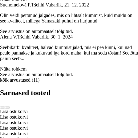
Suchomelová P.
Tšehhi Vabariik
,
21. 12. 2022
Olin veidi pettunud jalgades, mis on lihtsalt kummist, kuid muidu on
see kvaliteet, millega Yamazaki puhul on harjunud.
See arvustus on automaatselt tõlgitud.
Alena V.
Tšehhi Vabariik
,
30. 1. 2024
Seebikarbi kvaliteet, halvad kummist jalad, mis ei pea kinni, kui nad
peale pannakse ja kukuvad iga kord maha, kui ma seda tõstan! Seetõttu
panin seeb...
Näita rohkem
See arvustus on automaatselt tõlgitud.
kõik arvustused
(
11
)
Sarnased tooted
Lisa ostukorvi
Lisa ostukorvi
Lisa ostukorvi
Lisa ostukorvi
Lisa ostukorvi