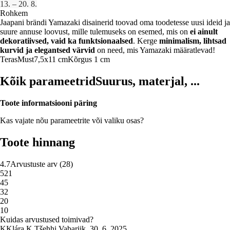
13. – 20. 8.
Rohkem
Jaapani brändi Yamazaki disainerid toovad oma toodetesse uusi ideid ja
suure annuse loovust, mille tulemuseks on esemed, mis on
ei ainult
dekoratiivsed, vaid ka funktsionaalsed
. Kerge
minimalism, lihtsad
kurvid ja elegantsed värvid
on need, mis Yamazaki määratlevad!
Teras
Must
7,5x11 cm
Kõrgus 1 cm
Kõik parameetrid
Suurus, materjal, ...
Toote informatsiooni päring
Kas vajate nõu parameetrite või valiku osas?
Toote hinnang
4.7
Arvustuste arv
(
28
)
5
21
4
5
3
2
2
0
1
0
Kuidas arvustused toimivad?
K
Klára K.
Tšehhi Vabariik
,
30. 6. 2025