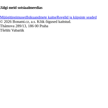
Jälgi meid sotsiaalmeedias
Müügitingimused
Isikuandmete kaitse
Reeglid ja küpsiste seaded
© 2026 Bonami.cz, a.s. Kõik õigused kaitstud.
Thámova 289/13, 186 00 Praha
Tšehhi Vabariik