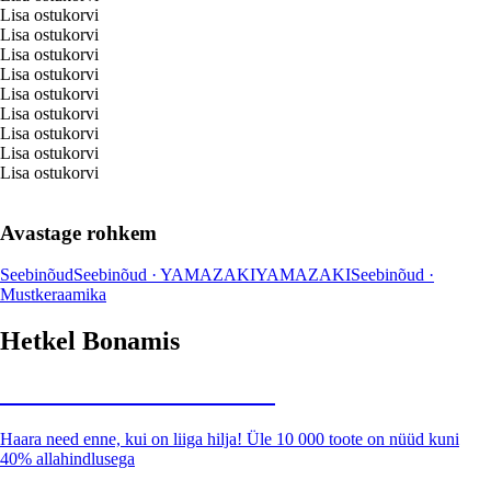
Lisa ostukorvi
Lisa ostukorvi
Lisa ostukorvi
Lisa ostukorvi
Lisa ostukorvi
Lisa ostukorvi
Lisa ostukorvi
Lisa ostukorvi
Lisa ostukorvi
Avastage rohkem
Seebinõud
Seebinõud · YAMAZAKI
YAMAZAKI
Seebinõud ·
Must
keraamika
Hetkel Bonamis
Summer Sale kuni -40%
Haara need enne, kui on liiga hilja! Üle 10 000 toote on nüüd kuni
40% allahindlusega