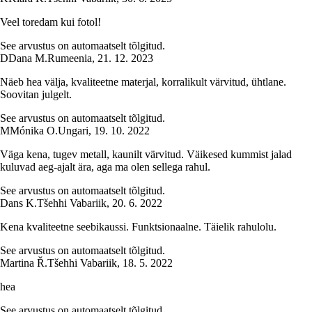
Veel toredam kui fotol!
See arvustus on automaatselt tõlgitud.
D
Dana M.
Rumeenia
,
21. 12. 2023
Näeb hea välja, kvaliteetne materjal, korralikult värvitud, ühtlane.
Soovitan julgelt.
See arvustus on automaatselt tõlgitud.
M
Mónika O.
Ungari
,
19. 10. 2022
Väga kena, tugev metall, kaunilt värvitud. Väikesed kummist jalad
kuluvad aeg-ajalt ära, aga ma olen sellega rahul.
See arvustus on automaatselt tõlgitud.
Dans K.
Tšehhi Vabariik
,
20. 6. 2022
Kena kvaliteetne seebikaussi. Funktsionaalne. Täielik rahulolu.
See arvustus on automaatselt tõlgitud.
Martina Ř.
Tšehhi Vabariik
,
18. 5. 2022
hea
See arvustus on automaatselt tõlgitud.