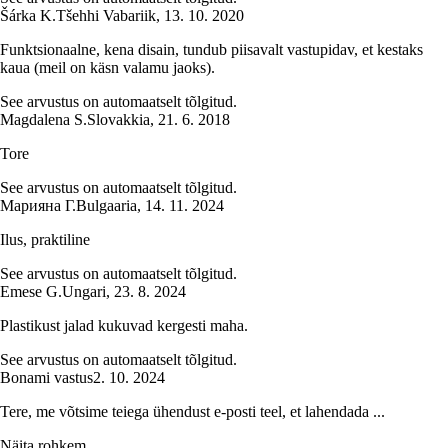
Šárka K.
Tšehhi Vabariik
,
13. 10. 2020
Funktsionaalne, kena disain, tundub piisavalt vastupidav, et kestaks
kaua (meil on käsn valamu jaoks).
See arvustus on automaatselt tõlgitud.
Magdalena S.
Slovakkia
,
21. 6. 2018
Tore
See arvustus on automaatselt tõlgitud.
Марияна Г.
Bulgaaria
,
14. 11. 2024
Ilus, praktiline
See arvustus on automaatselt tõlgitud.
Emese G.
Ungari
,
23. 8. 2024
Plastikust jalad kukuvad kergesti maha.
See arvustus on automaatselt tõlgitud.
Bonami vastus
2. 10. 2024
Tere, me võtsime teiega ühendust e-posti teel, et lahendada ...
Näita rohkem