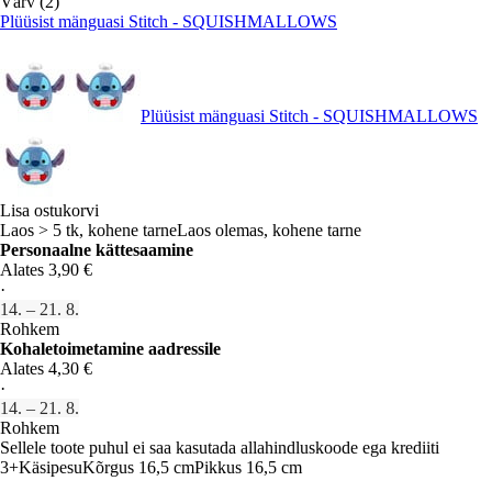
Värv (2)
Plüüsist mänguasi Stitch - SQUISHMALLOWS
Plüüsist mänguasi Stitch - SQUISHMALLOWS
Lisa ostukorvi
Laos > 5 tk, kohene tarne
Laos olemas, kohene tarne
Personaalne kättesaamine
Alates 3,90 €
·
14. – 21. 8.
Rohkem
Kohaletoimetamine aadressile
Alates 4,30 €
·
14. – 21. 8.
Rohkem
Sellele toote puhul ei saa kasutada allahindluskoode ega krediiti
3+
Käsipesu
Kõrgus 16,5 cm
Pikkus 16,5 cm