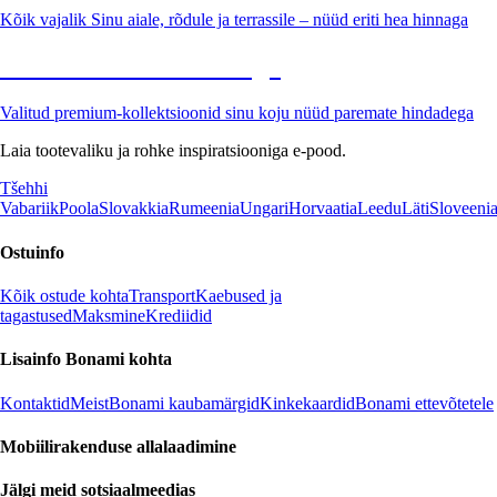
Kõik vajalik Sinu aiale, rõdule ja terrassile – nüüd eriti hea hinnaga
Premium soodushinnaga
Valitud premium-kollektsioonid sinu koju nüüd paremate hindadega
Laia tootevaliku ja rohke inspiratsiooniga e-pood.
Tšehhi
Vabariik
Poola
Slovakkia
Rumeenia
Ungari
Horvaatia
Leedu
Läti
Sloveeni
Ostuinfo
Kõik ostude kohta
Transport
Kaebused ja
tagastused
Maksmine
Krediidid
Lisainfo Bonami kohta
Kontaktid
Meist
Bonami kaubamärgid
Kinkekaardid
Bonami ettevõtetele
Mobiilirakenduse allalaadimine
Jälgi meid sotsiaalmeedias