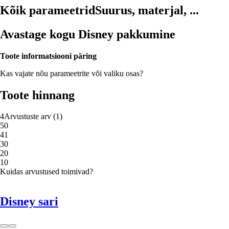
Kõik parameetrid
Suurus, materjal, ...
Avastage kogu Disney pakkumine
Toote informatsiooni päring
Kas vajate nõu parameetrite või valiku osas?
Toote hinnang
4
Arvustuste arv
(
1
)
5
0
4
1
3
0
2
0
1
0
Kuidas arvustused toimivad?
Disney sari