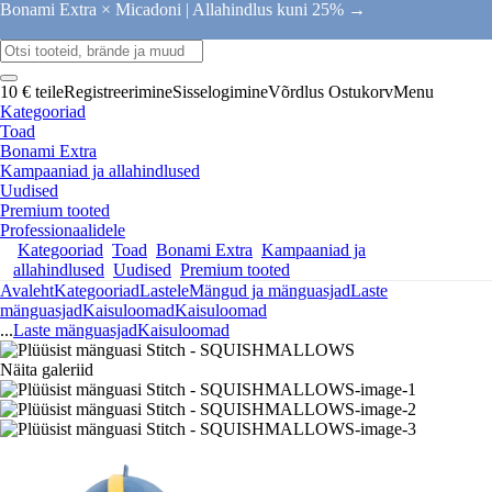
Bonami Extra × Micadoni |
Allahindlus kuni 25% →
10 € teile
Registreerimine
Sisselogimine
Võrdlus
Ostukorv
Menu
Kategooriad
Toad
Bonami Extra
Kampaaniad ja allahindlused
Uudised
Premium tooted
Professionaalidele
Kategooriad
Toad
Bonami Extra
Kampaaniad ja
allahindlused
Uudised
Premium tooted
Avaleht
Kategooriad
Lastele
Mängud ja mänguasjad
Laste
mänguasjad
Kaisuloomad
Kaisuloomad
...
Laste mänguasjad
Kaisuloomad
Näita galeriid