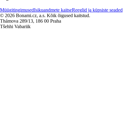
Müügitingimused
Isikuandmete kaitse
Reeglid ja küpsiste seaded
© 2026 Bonami.cz, a.s. Kõik õigused kaitstud.
Thámova 289/13, 186 00 Praha
Tšehhi Vabariik