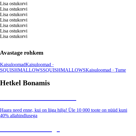
Lisa ostukorvi
Lisa ostukorvi
Lisa ostukorvi
Lisa ostukorvi
Lisa ostukorvi
Lisa ostukorvi
Lisa ostukorvi
Avastage rohkem
Kaisuloomad
Kaisuloomad ·
SQUISHMALLOWS
SQUISHMALLOWS
Kaisuloomad · Tume
Hetkel Bonamis
Summer Sale kuni -40%
Haara need enne, kui on liiga hilja! Üle 10 000 toote on nüüd kuni
40% allahindlusega
Aed soodushinnaga