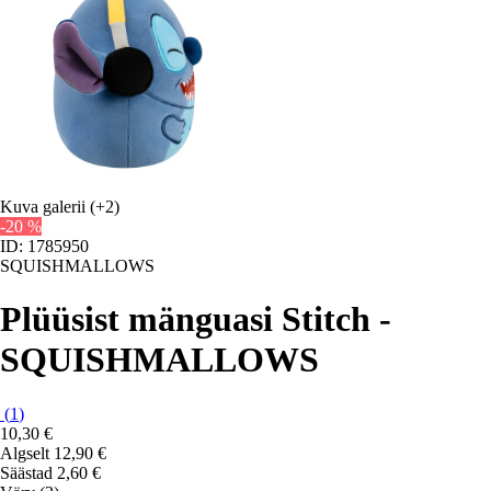
Kuva galerii
(+2)
-20 %
ID: 1785950
SQUISHMALLOWS
Plüüsist mänguasi Stitch -
SQUISHMALLOWS
(
1
)
10,30 €
Algselt
12,90 €
Säästad 2,60 €