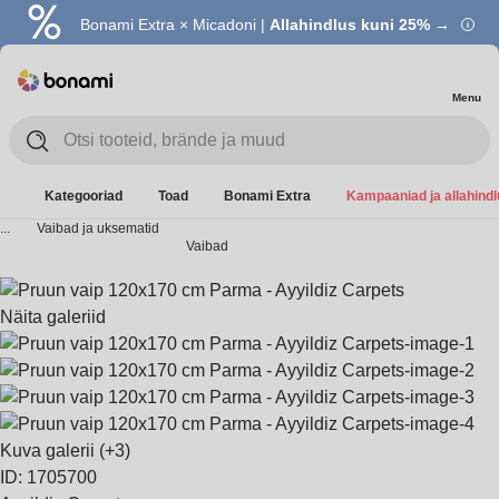
Bonami Extra × Micadoni |
Allahindlus kuni 25% →
Menu
Kategooriad
Toad
Bonami Extra
Kampaaniad ja allahind
...
Vaibad ja uksematid
Vaibad
Näita galeriid
Kuva galerii
(+3)
ID: 1705700