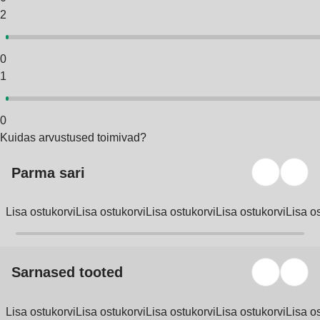
2
0
1
0
Kuidas arvustused toimivad?
Parma sari
Lisa ostukorvi
Lisa ostukorvi
Lisa ostukorvi
Lisa ostukorvi
Lisa o
Sarnased tooted
Lisa ostukorvi
Lisa ostukorvi
Lisa ostukorvi
Lisa ostukorvi
Lisa o