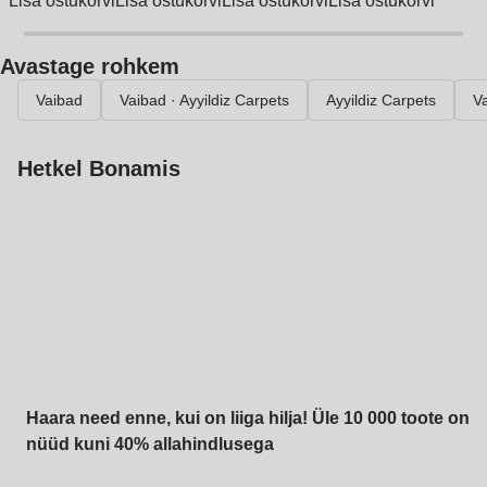
Lisa ostukorvi
Lisa ostukorvi
Lisa ostukorvi
Lisa ostukorvi
Avastage rohkem
Vaibad
Vaibad · Ayyildiz Carpets
Ayyildiz Carpets
V
Hetkel Bonamis
Summer Sale kuni
-40%
Haara need enne, kui on liiga hilja! Üle 10 000 toote on
nüüd kuni 40% allahindlusega
Aed soodushinnaga