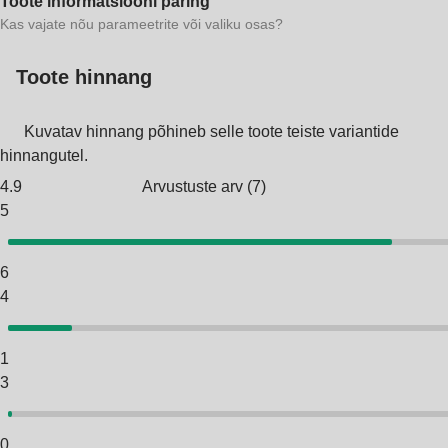
Toote informatsiooni päring
Kas vajate nõu parameetrite või valiku osas?
Toote hinnang
Kuvatav hinnang põhineb selle toote teiste variantide
hinnangutel.
4.9
Arvustuste arv
(
7
)
5
6
4
1
3
0