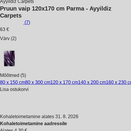
Ayyildiz Carpets
Pruun vaip 120x170 cm Parma - Ayyildiz
Carpets
(
7
)
63 €
Värv (2)
Mõõtmed (5)
80 x 150 cm
80 x 300 cm
120 x 170 cm
140 x 200 cm
160 x 230 
Lisa ostukorvi
Kohaletoimetamine alates 31. 8. 2026
Kohaletoimetamine aadressile
Alates 4,30 €