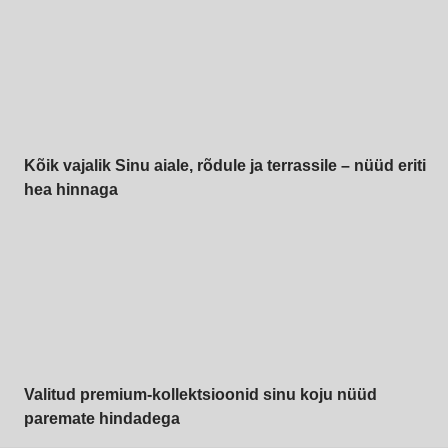
Kõik vajalik Sinu aiale, rõdule ja terrassile – nüüd eriti
hea hinnaga
Premium
soodushinnaga
Valitud premium-kollektsioonid sinu koju nüüd
paremate hindadega