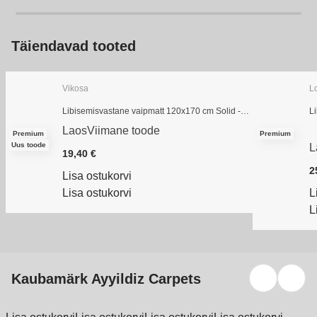
Täiendavad tooted
Vikosa
L
Libisemisvastane vaipmatt 120x170 cm Solid -
Li
Vikosa
C
Laos
Viimane toode
Premium
Premium
Uus toode
L
19,40 €
2
Lisa ostukorvi
Lisa ostukorvi
L
L
Kaubamärk Ayyildiz Carpets