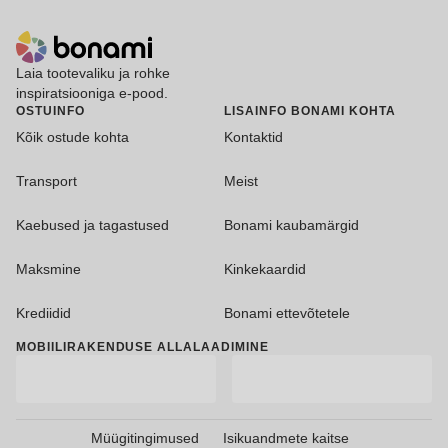
Laia tootevaliku ja rohke
inspiratsiooniga e-pood.
OSTUINFO
LISAINFO BONAMI KOHTA
Kõik ostude kohta
Kontaktid
Transport
Meist
Kaebused ja tagastused
Bonami kaubamärgid
Maksmine
Kinkekaardid
Krediidid
Bonami ettevõtetele
MOBIILIRAKENDUSE ALLALAADIMINE
Müügitingimused
Isikuandmete kaitse