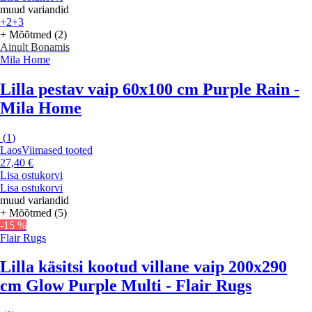
muud variandid
+2
+3
+ Mõõtmed (2)
Ainult Bonamis
Mila Home
Lilla pestav vaip 60x100 cm Purple Rain -
Mila Home
(
1
)
Laos
Viimased tooted
27,40 €
Lisa ostukorvi
Lisa ostukorvi
muud variandid
+ Mõõtmed (5)
-15 %
Flair Rugs
Lilla käsitsi kootud villane vaip 200x290
cm Glow Purple Multi - Flair Rugs