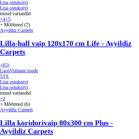
Lisa ostukorvi
Lisa ostukorvi
muud variandid
+4
+5
+ Mõõtmed (7)
Ayyildiz Carpets
Lilla-hall vaip 120x170 cm Life - Ayyildiz
Carpets
(
65
)
Laos
Viimane toode
53 €
Lisa ostukorvi
Lisa ostukorvi
muud variandid
+2
+ Mõõtmed (6)
Ayyildiz Carpets
Lilla koridorivaip 80x300 cm Plus -
Ayyildiz Carpets