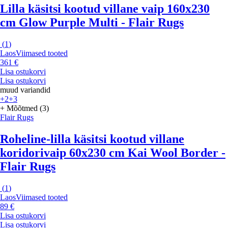
Lilla käsitsi kootud villane vaip 160x230
cm Glow Purple Multi - Flair Rugs
(
1
)
Laos
Viimased tooted
361 €
Lisa ostukorvi
Lisa ostukorvi
muud variandid
+2
+3
+ Mõõtmed (3)
Flair Rugs
Roheline-lilla käsitsi kootud villane
koridorivaip 60x230 cm Kai Wool Border -
Flair Rugs
(
1
)
Laos
Viimased tooted
89 €
Lisa ostukorvi
Lisa ostukorvi