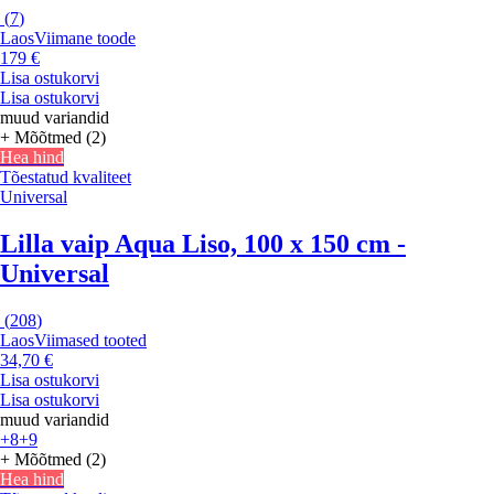
(
7
)
Laos
Viimane toode
179 €
Lisa ostukorvi
Lisa ostukorvi
muud variandid
+ Mõõtmed (2)
Hea hind
Tõestatud kvaliteet
Universal
Lilla vaip Aqua Liso, 100 x 150 cm -
Universal
(
208
)
Laos
Viimased tooted
34,70 €
Lisa ostukorvi
Lisa ostukorvi
muud variandid
+8
+9
+ Mõõtmed (2)
Hea hind