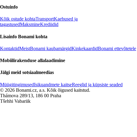
Ostuinfo
Kõik ostude kohta
Transport
Kaebused ja
tagastused
Maksmine
Krediidid
Lisainfo Bonami kohta
Kontaktid
Meist
Bonami kaubamärgid
Kinkekaardid
Bonami ettevõtetele
Mobiilirakenduse allalaadimine
Jälgi meid sotsiaalmeedias
Müügitingimused
Isikuandmete kaitse
Reeglid ja küpsiste seaded
© 2026 Bonami.cz, a.s. Kõik õigused kaitstud.
Thámova 289/13, 186 00 Praha
Tšehhi Vabariik