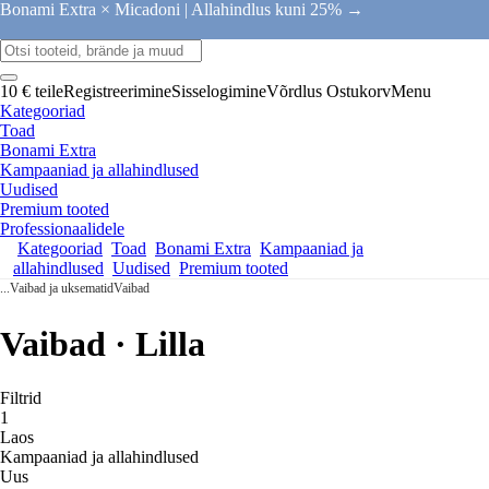
Bonami Extra × Micadoni |
Allahindlus kuni 25% →
10 € teile
Registreerimine
Sisselogimine
Võrdlus
Ostukorv
Menu
Kategooriad
Toad
Bonami Extra
Kampaaniad ja allahindlused
Uudised
Premium tooted
Professionaalidele
Kategooriad
Toad
Bonami Extra
Kampaaniad ja
allahindlused
Uudised
Premium tooted
...
Vaibad ja uksematid
Vaibad
Vaibad · Lilla
Filtrid
1
Laos
Kampaaniad ja allahindlused
Uus