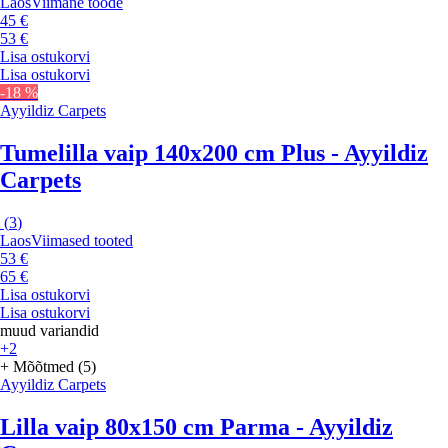
Laos
Viimane toode
45 €
53 €
Lisa ostukorvi
Lisa ostukorvi
-18 %
Ayyildiz Carpets
Tumelilla vaip 140x200 cm Plus - Ayyildiz
Carpets
(
3
)
Laos
Viimased tooted
53 €
65 €
Lisa ostukorvi
Lisa ostukorvi
muud variandid
+2
+ Mõõtmed (5)
Ayyildiz Carpets
Lilla vaip 80x150 cm Parma - Ayyildiz