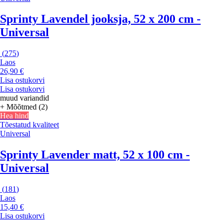
Sprinty Lavendel jooksja, 52 x 200 cm -
Universal
(
275
)
Laos
26,90 €
Lisa ostukorvi
Lisa ostukorvi
muud variandid
+ Mõõtmed (2)
Hea hind
Tõestatud kvaliteet
Universal
Sprinty Lavender matt, 52 x 100 cm -
Universal
(
181
)
Laos
15,40 €
Lisa ostukorvi