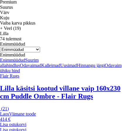
Premium
Suurus
Värv
Kuju
Vaiba karva pikkus
+ Veel (19)
Lilla
74 tulemust
Enimmüüdud
Enimmüüdud
Enimmüüdud
Suurim
allahindlus
Odavaimad
Kalleimad
Uusimad
Hinnangu järgi
Odavaim
ühiku hind
Flair Rugs
Lilla käsitsi kootud villane vaip 160x230
cm Puddle Ombre - Flair Rugs
(
21
)
Laos
Viimane toode
414 €
Lisa ostukorvi
Lisa ostukorvi