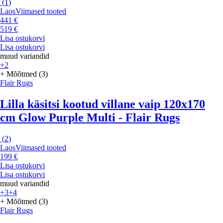
(
1
)
Laos
Viimased tooted
441 €
519 €
Lisa ostukorvi
Lisa ostukorvi
muud variandid
+2
+ Mõõtmed (3)
Flair Rugs
Lilla käsitsi kootud villane vaip 120x170
cm Glow Purple Multi - Flair Rugs
(
2
)
Laos
Viimased tooted
199 €
Lisa ostukorvi
Lisa ostukorvi
muud variandid
+3
+4
+ Mõõtmed (3)
Flair Rugs