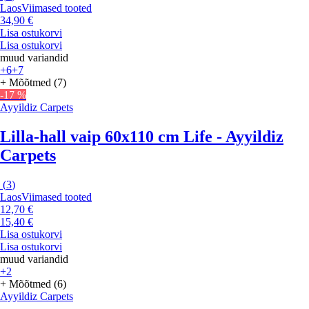
Laos
Viimased tooted
34,90 €
Lisa ostukorvi
Lisa ostukorvi
muud variandid
+6
+7
+ Mõõtmed (7)
-17 %
Ayyildiz Carpets
Lilla-hall vaip 60x110 cm Life - Ayyildiz
Carpets
(
3
)
Laos
Viimased tooted
12,70 €
15,40 €
Lisa ostukorvi
Lisa ostukorvi
muud variandid
+2
+ Mõõtmed (6)
Ayyildiz Carpets