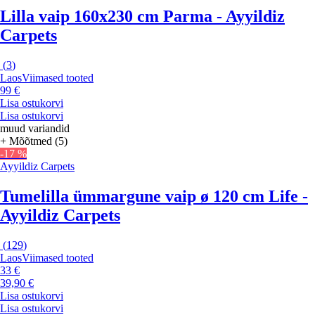
Lilla vaip 160x230 cm Parma - Ayyildiz
Carpets
(
3
)
Laos
Viimased tooted
99 €
Lisa ostukorvi
Lisa ostukorvi
muud variandid
+ Mõõtmed (5)
-17 %
Ayyildiz Carpets
Tumelilla ümmargune vaip ø 120 cm Life -
Ayyildiz Carpets
(
129
)
Laos
Viimased tooted
33 €
39,90 €
Lisa ostukorvi
Lisa ostukorvi