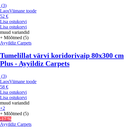
(
3
)
Laos
Viimane toode
52 €
Lisa ostukorvi
Lisa ostukorvi
muud variandid
+ Mõõtmed (5)
Ayyildiz Carpets
Tumelillat värvi koridorivaip 80x300 cm
Plus - Ayyildiz Carpets
(
3
)
Laos
Viimane toode
58 €
Lisa ostukorvi
Lisa ostukorvi
muud variandid
+2
+ Mõõtmed (5)
-17 %
Ayyildiz Carpets