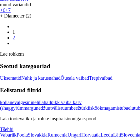
muud variandid
+6
+7
+ Diameeter (2)
1
2
Lae rohkem
Seotud kategooriad
Uksematid
Nahk ja karusnahad
Õueala vaibad
Trepivaibad
Eelistatud filtrid
kollane
valge
sinine
lilla
hall
pikk vaiba karv
(shaggy)
ümmargune
džuut
välisruum
beež
türkiis
köök
magamistuba
elutu
Laia tootevaliku ja rohke inspiratsiooniga e-pood.
Tšehhi
Vabariik
Poola
Slovakkia
Rumeenia
Ungari
Horvaatia
Leedu
Läti
Sloveeni