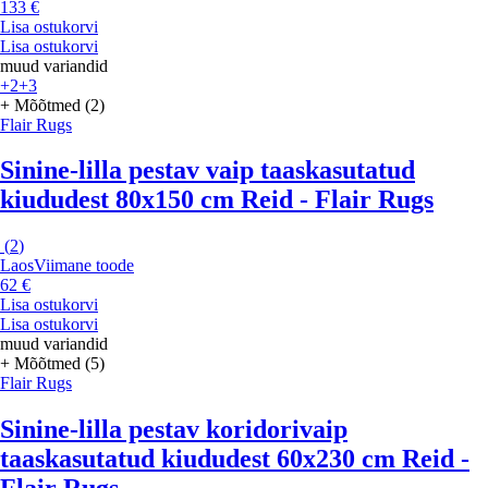
133 €
Lisa ostukorvi
Lisa ostukorvi
muud variandid
+2
+3
+ Mõõtmed (2)
Flair Rugs
Sinine-lilla pestav vaip taaskasutatud
kiududest 80x150 cm Reid - Flair Rugs
(
2
)
Laos
Viimane toode
62 €
Lisa ostukorvi
Lisa ostukorvi
muud variandid
+ Mõõtmed (5)
Flair Rugs
Sinine-lilla pestav koridorivaip
taaskasutatud kiududest 60x230 cm Reid -