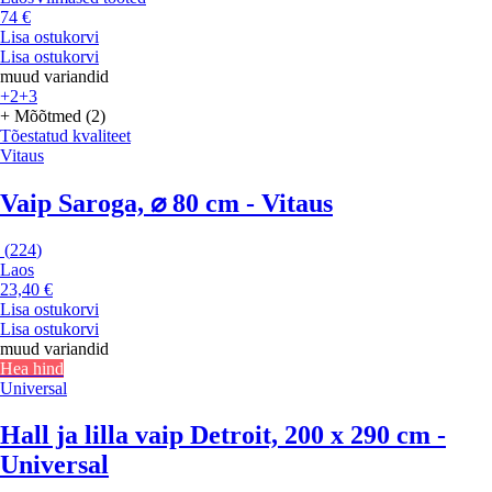
74 €
Lisa ostukorvi
Lisa ostukorvi
muud variandid
+2
+3
+ Mõõtmed (2)
Tõestatud kvaliteet
Vitaus
Vaip Saroga, ⌀ 80 cm - Vitaus
(
224
)
Laos
23,40 €
Lisa ostukorvi
Lisa ostukorvi
muud variandid
Hea hind
Universal
Hall ja lilla vaip Detroit, 200 x 290 cm -
Universal