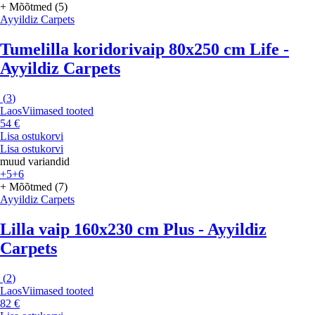
+ Mõõtmed (5)
Ayyildiz Carpets
Tumelilla koridorivaip 80x250 cm Life -
Ayyildiz Carpets
(
3
)
Laos
Viimased tooted
54 €
Lisa ostukorvi
Lisa ostukorvi
muud variandid
+5
+6
+ Mõõtmed (7)
Ayyildiz Carpets
Lilla vaip 160x230 cm Plus - Ayyildiz
Carpets
(
2
)
Laos
Viimased tooted
82 €