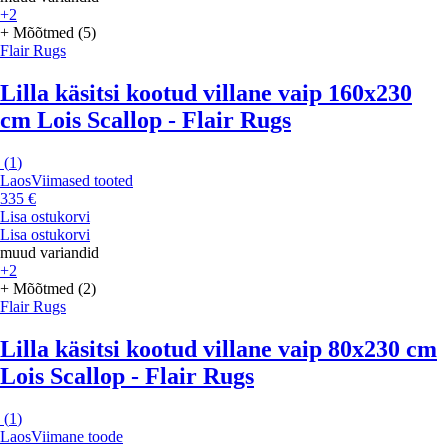
+2
+ Mõõtmed (5)
Flair Rugs
Lilla käsitsi kootud villane vaip 160x230
cm Lois Scallop - Flair Rugs
(
1
)
Laos
Viimased tooted
335 €
Lisa ostukorvi
Lisa ostukorvi
muud variandid
+2
+ Mõõtmed (2)
Flair Rugs
Lilla käsitsi kootud villane vaip 80x230 cm
Lois Scallop - Flair Rugs
(
1
)
Laos
Viimane toode