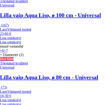
Tõestatud kvaliteet
Universal
Lilla vaip Aqua Liso, ø 100 cm - Universal
(
167
)
Laos
Viimased tooted
23,60 €
Lisa ostukorvi
Lisa ostukorvi
muud variandid
+6
+7
+ Diameeter (2)
Hea hind
Tõestatud kvaliteet
Universal
Lilla vaip Aqua Liso, ø 80 cm - Universal
(
73
)
Laos
Viimased tooted
16,30 €
Lisa ostukorvi
Lisa ostukorvi