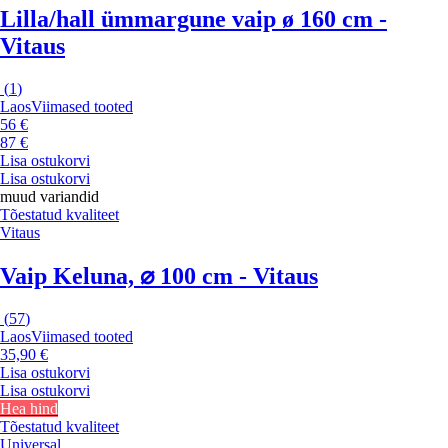
Lilla/hall ümmargune vaip ø 160 cm -
Vitaus
(
1
)
Laos
Viimased tooted
56 €
87 €
Lisa ostukorvi
Lisa ostukorvi
muud variandid
Tõestatud kvaliteet
Vitaus
Vaip Keluna, ⌀ 100 cm - Vitaus
(
57
)
Laos
Viimased tooted
35,90 €
Lisa ostukorvi
Lisa ostukorvi
Hea hind
Tõestatud kvaliteet
Universal