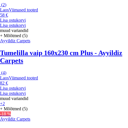
(
2
)
Laos
Viimased tooted
58 €
Lisa ostukorvi
Lisa ostukorvi
muud variandid
+ Mõõtmed (5)
Ayyildiz Carpets
Tumelilla vaip 160x230 cm Plus - Ayyildiz
Carpets
(
4
)
Laos
Viimased tooted
82 €
Lisa ostukorvi
Lisa ostukorvi
muud variandid
+2
+ Mõõtmed (5)
-18 %
Ayyildiz Carpets