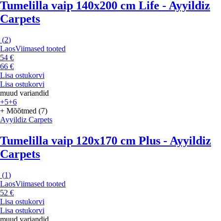
Tumelilla vaip 140x200 cm Life - Ayyildiz
Carpets
(
2
)
Laos
Viimased tooted
54 €
66 €
Lisa ostukorvi
Lisa ostukorvi
muud variandid
+5
+6
+ Mõõtmed (7)
Ayyildiz Carpets
Tumelilla vaip 120x170 cm Plus - Ayyildiz
Carpets
(
1
)
Laos
Viimased tooted
52 €
Lisa ostukorvi
Lisa ostukorvi
muud variandid