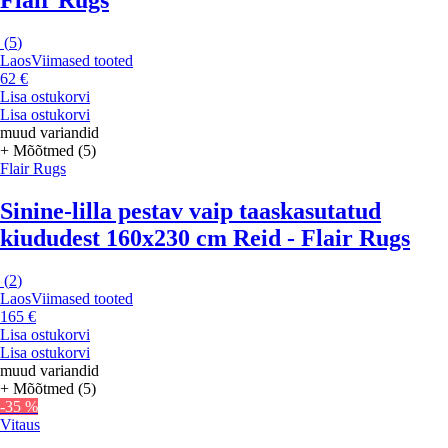
Flair Rugs
(
5
)
Laos
Viimased tooted
62 €
Lisa ostukorvi
Lisa ostukorvi
muud variandid
+ Mõõtmed (5)
Flair Rugs
Sinine-lilla pestav vaip taaskasutatud
kiududest 160x230 cm Reid - Flair Rugs
(
2
)
Laos
Viimased tooted
165 €
Lisa ostukorvi
Lisa ostukorvi
muud variandid
+ Mõõtmed (5)
-35 %
Vitaus