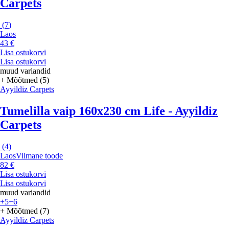
Carpets
(
7
)
Laos
43 €
Lisa ostukorvi
Lisa ostukorvi
muud variandid
+ Mõõtmed (5)
Ayyildiz Carpets
Tumelilla vaip 160x230 cm Life - Ayyildiz
Carpets
(
4
)
Laos
Viimane toode
82 €
Lisa ostukorvi
Lisa ostukorvi
muud variandid
+5
+6
+ Mõõtmed (7)
Ayyildiz Carpets