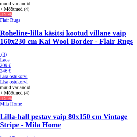
muud variandid
+ Mõõtmed (4)
-15 %
Flair Rugs
Roheline-lilla käsitsi kootud villane vaip
160x230 cm Kai Wool Border - Flair Rugs
(
3
)
Laos
209 €
246 €
Lisa ostukorvi
Lisa ostukorvi
muud variandid
+ Mõõtmed (4)
-15 %
Mila Home
Lilla-hall pestav vaip 80x150 cm Vintage
Stripe - Mila Home