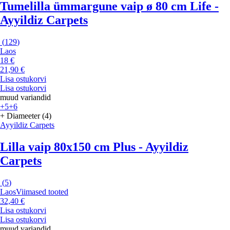
Tumelilla ümmargune vaip ø 80 cm Life -
Ayyildiz Carpets
(
129
)
Laos
18 €
21,90 €
Lisa ostukorvi
Lisa ostukorvi
muud variandid
+5
+6
+ Diameeter (4)
Ayyildiz Carpets
Lilla vaip 80x150 cm Plus - Ayyildiz
Carpets
(
5
)
Laos
Viimased tooted
32,40 €
Lisa ostukorvi
Lisa ostukorvi
muud variandid