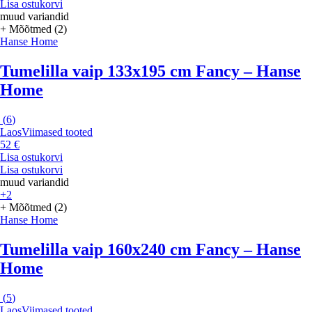
Lisa ostukorvi
muud variandid
+ Mõõtmed (2)
Hanse Home
Tumelilla vaip 133x195 cm Fancy – Hanse
Home
(
6
)
Laos
Viimased tooted
52 €
Lisa ostukorvi
Lisa ostukorvi
muud variandid
+2
+ Mõõtmed (2)
Hanse Home
Tumelilla vaip 160x240 cm Fancy – Hanse
Home
(
5
)
Laos
Viimased tooted