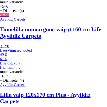
muud variandid
+5
+6
+ Diameeter (4)
-19 %
Ayyildiz Carpets
Tumelilla ümmargune vaip ø 160 cm Life -
Ayyildiz Carpets
(
129
)
Laos
Viimased tooted
49 €
61 €
Lisa ostukorvi
Lisa ostukorvi
muud variandid
+6
+7
+ Diameeter (4)
Ayyildiz Carpets
Lilla vaip 120x170 cm Plus - Ayyildiz
Carpets