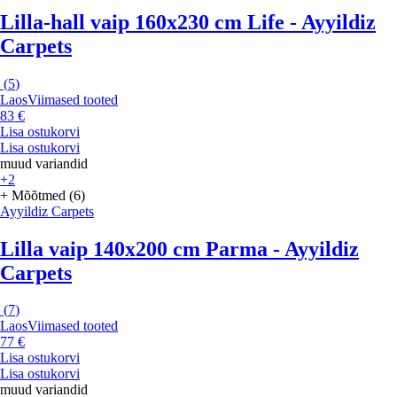
Lilla-hall vaip 160x230 cm Life - Ayyildiz
Carpets
(
5
)
Laos
Viimased tooted
83 €
Lisa ostukorvi
Lisa ostukorvi
muud variandid
+2
+ Mõõtmed (6)
Ayyildiz Carpets
Lilla vaip 140x200 cm Parma - Ayyildiz
Carpets
(
7
)
Laos
Viimased tooted
77 €
Lisa ostukorvi
Lisa ostukorvi
muud variandid