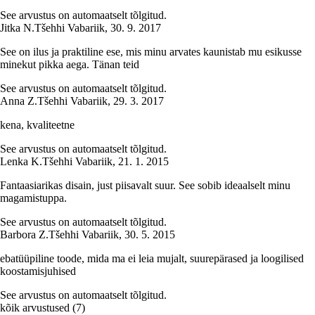
See arvustus on automaatselt tõlgitud.
Jitka N.
Tšehhi Vabariik
,
30. 9. 2017
See on ilus ja praktiline ese, mis minu arvates kaunistab mu esikusse
minekut pikka aega. Tänan teid
See arvustus on automaatselt tõlgitud.
Anna Z.
Tšehhi Vabariik
,
29. 3. 2017
kena, kvaliteetne
See arvustus on automaatselt tõlgitud.
Lenka K.
Tšehhi Vabariik
,
21. 1. 2015
Fantaasiarikas disain, just piisavalt suur. See sobib ideaalselt minu
magamistuppa.
See arvustus on automaatselt tõlgitud.
Barbora Z.
Tšehhi Vabariik
,
30. 5. 2015
ebatüüpiline toode, mida ma ei leia mujalt, suurepärased ja loogilised
koostamisjuhised
See arvustus on automaatselt tõlgitud.
kõik arvustused
(
7
)