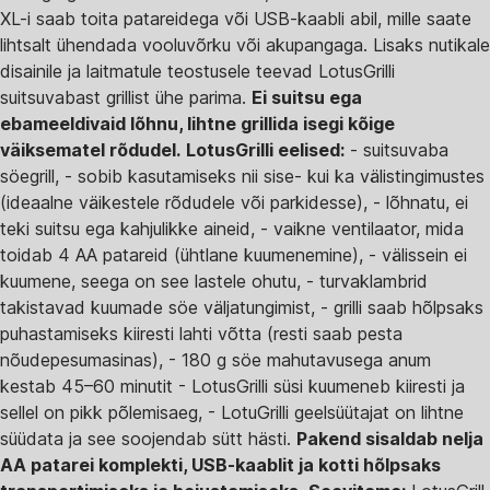
XL-i saab toita patareidega või USB-kaabli abil, mille saate
lihtsalt ühendada vooluvõrku või akupangaga. Lisaks nutikale
disainile ja laitmatule teostusele teevad LotusGrilli
suitsuvabast grillist ühe parima.
Ei suitsu ega
ebameeldivaid lõhnu, lihtne grillida isegi kõige
väiksematel rõdudel.
LotusGrilli eelised:
- suitsuvaba
söegrill, - sobib kasutamiseks nii sise- kui ka välistingimustes
(ideaalne väikestele rõdudele või parkidesse), - lõhnatu, ei
teki suitsu ega kahjulikke aineid, - vaikne ventilaator, mida
toidab 4 AA patareid (ühtlane kuumenemine), - välissein ei
kuumene, seega on see lastele ohutu, - turvaklambrid
takistavad kuumade söe väljatungimist, - grilli saab hõlpsaks
puhastamiseks kiiresti lahti võtta (resti saab pesta
nõudepesumasinas), - 180 g söe mahutavusega anum
kestab 45–60 minutit - LotusGrilli süsi kuumeneb kiiresti ja
sellel on pikk põlemisaeg, - LotuGrilli geelsüütajat on lihtne
süüdata ja see soojendab sütt hästi.
Pakend sisaldab nelja
AA patarei komplekti, USB-kaablit ja kotti hõlpsaks