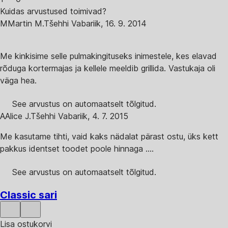
Kuidas arvustused toimivad?
M
Martin M.
Tšehhi Vabariik
,
16. 9. 2014
Me kinkisime selle pulmakingituseks inimestele, kes elavad
rõduga kortermajas ja kellele meeldib grillida. Vastukaja oli
väga hea.
See arvustus on automaatselt tõlgitud.
A
Alice J.
Tšehhi Vabariik
,
4. 7. 2015
Me kasutame tihti, vaid kaks nädalat pärast ostu, üks kett
pakkus identset toodet poole hinnaga ....
See arvustus on automaatselt tõlgitud.
Classic sari
Lisa ostukorvi