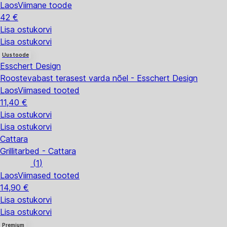
Laos
Viimane toode
42 €
Lisa ostukorvi
Lisa ostukorvi
Uus toode
Esschert Design
Roostevabast terasest varda nõel - Esschert Design
Laos
Viimased tooted
11,40 €
Lisa ostukorvi
Lisa ostukorvi
Cattara
Grillitarbed - Cattara
(
1
)
Laos
Viimased tooted
14,90 €
Lisa ostukorvi
Lisa ostukorvi
Premium