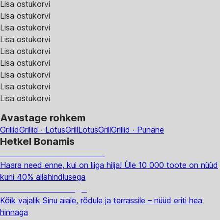
Lisa ostukorvi
Lisa ostukorvi
Lisa ostukorvi
Lisa ostukorvi
Lisa ostukorvi
Lisa ostukorvi
Lisa ostukorvi
Lisa ostukorvi
Lisa ostukorvi
Avastage rohkem
Grillid
Grillid · LotusGrill
LotusGrill
Grillid · Punane
Hetkel Bonamis
Summer Sale kuni -40%
Haara need enne, kui on liiga hilja! Üle 10 000 toote on nüüd
kuni 40% allahindlusega
Aed soodushinnaga
Kõik vajalik Sinu aiale, rõdule ja terrassile – nüüd eriti hea
hinnaga