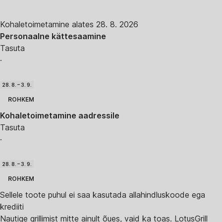
Kohaletoimetamine alates 28. 8. 2026
Personaalne kättesaamine
Tasuta
·
28. 8. – 3. 9.
ROHKEM
Kohaletoimetamine aadressile
Tasuta
·
28. 8. – 3. 9.
ROHKEM
Sellele toote puhul ei saa kasutada allahindluskoode ega
krediiti
Nautige grillimist mitte ainult õues, vaid ka toas. LotusGrill