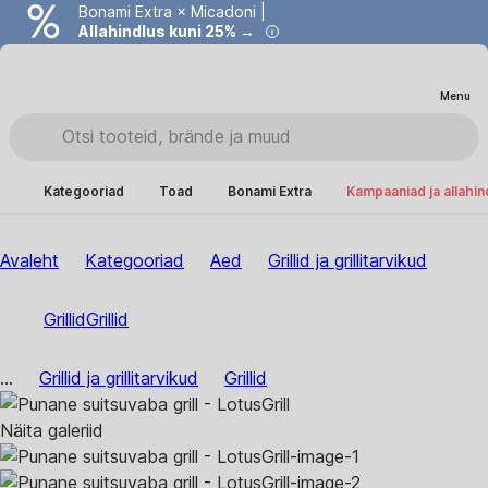
Bonami Extra × Micadoni |
Allahindlus kuni 25% →
Menu
Kategooriad
Toad
Bonami Extra
Kampaaniad ja allahi
Avaleht
Kategooriad
Aed
Grillid ja grillitarvikud
Grillid
Grillid
...
Grillid ja grillitarvikud
Grillid
Näita galeriid