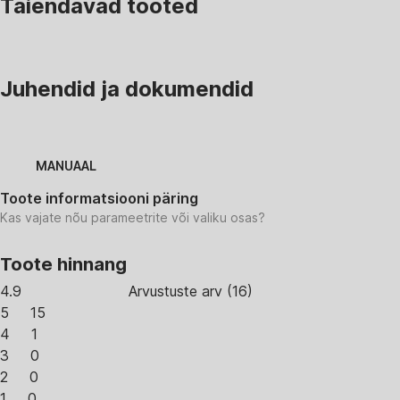
Täiendavad tooted
Juhendid ja dokumendid
MANUAAL
Toote informatsiooni päring
Kas vajate nõu parameetrite või valiku osas?
Toote hinnang
4.9
Arvustuste arv
(
16
)
5
15
4
1
3
0
2
0
1
0