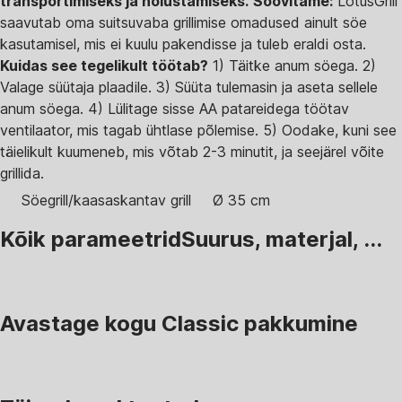
transportimiseks ja hoiustamiseks.
Soovitame:
LotusGrill
saavutab oma suitsuvaba grillimise omadused ainult söe
kasutamisel, mis ei kuulu pakendisse ja tuleb eraldi osta.
Kuidas see tegelikult töötab?
1) Täitke anum söega. 2)
Valage süütaja plaadile. 3) Süüta tulemasin ja aseta sellele
anum söega. 4) Lülitage sisse AA patareidega töötav
ventilaator, mis tagab ühtlase põlemise. 5) Oodake, kuni see
täielikult kuumeneb, mis võtab 2-3 minutit, ja seejärel võite
grillida.
Söegrill/kaasaskantav grill
Ø 35 cm
Kõik parameetrid
Suurus, materjal, ...
Avastage kogu Classic pakkumine