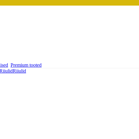
ised
Premium tooted
Riiulid
Riiulid