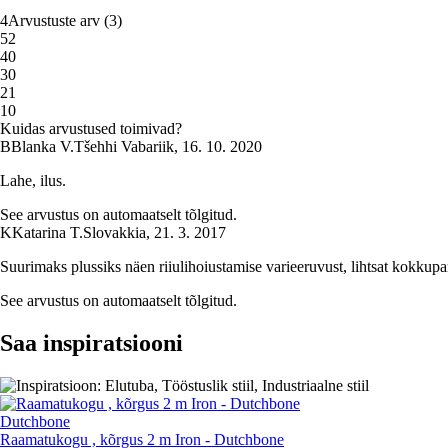
4
Arvustuste arv
(
3
)
5
2
4
0
3
0
2
1
1
0
Kuidas arvustused toimivad?
B
Blanka V.
Tšehhi Vabariik
,
16. 10. 2020
Lahe, ilus.
See arvustus on automaatselt tõlgitud.
K
Katarina T.
Slovakkia
,
21. 3. 2017
Suurimaks plussiks näen riiulihoiustamise varieeruvust, lihtsat kokkup
See arvustus on automaatselt tõlgitud.
Saa inspiratsiooni
Dutchbone
Raamatukogu , kõrgus 2 m Iron - Dutchbone