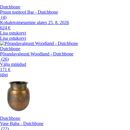
Dutchbone
Pruun tugitool Bar - Dutchbone
(
4
)
Kohaletoimetamine alates 25. 8. 2026
624 €
Lisa ostukorvi
Lisa ostukorvi
Dutchbone
Põrandavalgusti Woodland - Dutchbone
(
26
)
Välja müüdud
171 €
jälgi
Dutchbone
Vase Baha - Dutchbone
(
22
)