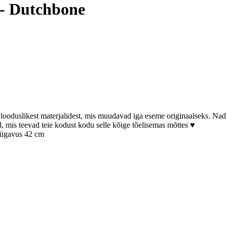
 - Dutchbone
oduslikest materjalidest, mis muudavad iga eseme originaalseks. Nad ka
 mis teevad teie kodust kodu selle kõige tõelisemas mõttes ♥
ügavus 42 cm