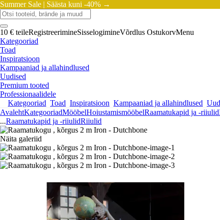
Summer Sale |
Säästa kuni -40% →
10 € teile
Registreerimine
Sisselogimine
Võrdlus
Ostukorv
Menu
Kategooriad
Toad
Inspiratsioon
Kampaaniad ja allahindlused
Uudised
Premium tooted
Professionaalidele
Kategooriad
Toad
Inspiratsioon
Kampaaniad ja allahindlused
Uud
Avaleht
Kategooriad
Mööbel
Hoiustamismööbel
Raamatukapid ja -riiulid
...
Raamatukapid ja -riiulid
Riiulid
Näita galeriid