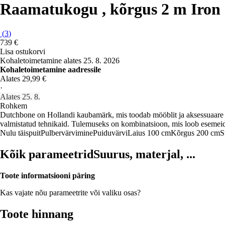
Raamatukogu , kõrgus 2 m Iron
(
3
)
739 €
Lisa ostukorvi
Kohaletoimetamine alates 25. 8. 2026
Kohaletoimetamine aadressile
Alates 29,99 €
·
Alates 25. 8.
Rohkem
Dutchbone on Hollandi kaubamärk, mis toodab mööblit ja aksessuaare lo
valmistatud tehnikaid. Tulemuseks on kombinatsioon, mis loob esemeid,
Nulu täispuit
Pulbervärvimine
Puiduvärvi
Laius 100 cm
Kõrgus 200 cm
S
Kõik parameetrid
Suurus, materjal, ...
Toote informatsiooni päring
Kas vajate nõu parameetrite või valiku osas?
Toote hinnang