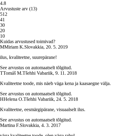
4.8
Arvustuste arv
(
13
)
5
12
4
1
3
0
2
0
1
0
Kuidas arvustused toimivad?
M
Miriam K.
Slovakkia
,
20. 5. 2019
ilus, kvaliteetne, suurepärane!
See arvustus on automaatselt tõlgitud.
T
Tomáš M.
Tšehhi Vabariik
,
9. 11. 2018
Kvaliteetne toode, mis näeb väga kena ja kaasaegne välja.
See arvustus on automaatselt tõlgitud.
H
Helena O.
Tšehhi Vabariik
,
24. 5. 2018
Kvaliteetne, eesmärgipärane, visuaalselt ilus.
See arvustus on automaatselt tõlgitud.
Martina F.
Slovakkia
,
4. 3. 2017
väga kvaliteetne toode, olen väga rahul