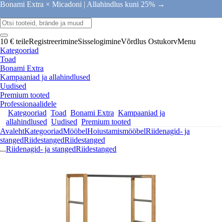
Bonami Extra × Micadoni |
Allahindlus kuni 25% →
10 € teile
Registreerimine
Sisselogimine
Võrdlus
Ostukorv
Menu
Kategooriad
Toad
Bonami Extra
Kampaaniad ja allahindlused
Uudised
Premium tooted
Professionaalidele
Kategooriad
Toad
Bonami Extra
Kampaaniad ja
allahindlused
Uudised
Premium tooted
Avaleht
Kategooriad
Mööbel
Hoiustamismööbel
Riidenagid- ja
stanged
Riidestanged
Riidestanged
...
Riidenagid- ja stanged
Riidestanged