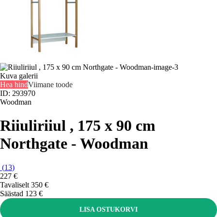
Kuva galerii
Hea hind
Viimane toode
ID: 293970
Woodman
Riiuliriiul , 175 x 90 cm
Northgate - Woodman
(
13
)
227 €
Tavaliselt 350 €
Säästad 123 €
LISA OSTUKORVI