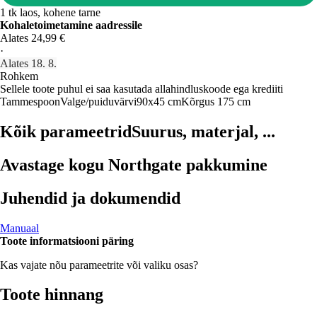
1 tk laos, kohene tarne
Kohaletoimetamine aadressile
Alates 24,99 €
·
Alates 18. 8.
Rohkem
Sellele toote puhul ei saa kasutada allahindluskoode ega krediiti
Tammespoon
Valge/puiduvärvi
90x45 cm
Kõrgus 175 cm
Kõik parameetrid
Suurus, materjal, ...
Avastage kogu Northgate pakkumine
Juhendid ja dokumendid
Manuaal
Toote informatsiooni päring
Kas vajate nõu parameetrite või valiku osas?
Toote hinnang