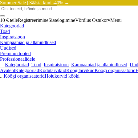
Summer Sale |
Säästa kuni -40% →
10 € teile
Registreerimine
Sisselogimine
Võrdlus
Ostukorv
Menu
Kategooriad
Toad
Inspiratsioon
Kampaaniad ja allahindlused
Uudised
Premium tooted
Professionaalidele
Kategooriad
Toad
Inspiratsioon
Kampaaniad ja allahindlused
Uud
Avaleht
Kategooriad
Kodutarvikud
Köögitarvikud
Köögi organisaatorid
H
...
Köögi organisaatorid
Hoiukorvid kööki