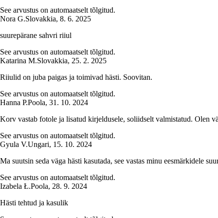
See arvustus on automaatselt tõlgitud.
Nora G.
Slovakkia
,
8. 6. 2025
suurepärane sahvri riiul
See arvustus on automaatselt tõlgitud.
Katarina M.
Slovakkia
,
25. 2. 2025
Riiulid on juba paigas ja toimivad hästi. Soovitan.
See arvustus on automaatselt tõlgitud.
Hanna P.
Poola
,
31. 10. 2024
Korv vastab fotole ja lisatud kirjeldusele, soliidselt valmistatud. Olen v
See arvustus on automaatselt tõlgitud.
Gyula V.
Ungari
,
15. 10. 2024
Ma suutsin seda väga hästi kasutada, see vastas minu eesmärkidele suur
See arvustus on automaatselt tõlgitud.
Izabela Ł.
Poola
,
28. 9. 2024
Hästi tehtud ja kasulik