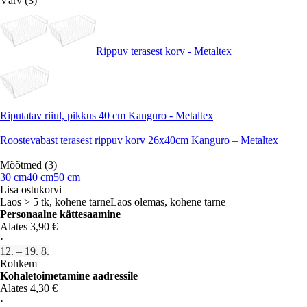
Värv (3)
Rippuv terasest korv - Metaltex
Riputatav riiul, pikkus 40 cm Kanguro - Metaltex
Roostevabast terasest rippuv korv 26x40cm Kanguro – Metaltex
Mõõtmed (3)
30 cm
40 cm
50 cm
Lisa ostukorvi
Laos > 5 tk, kohene tarne
Laos olemas, kohene tarne
Personaalne kättesaamine
Alates 3,90 €
·
12. – 19. 8.
Rohkem
Kohaletoimetamine aadressile
Alates 4,30 €
·