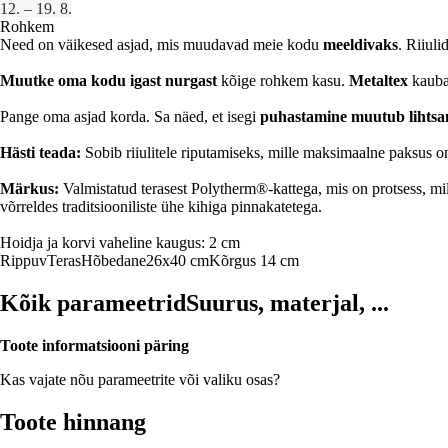
12. – 19. 8.
Rohkem
Need on väikesed asjad, mis muudavad meie kodu
meeldivaks
. Riiuli
Muutke oma kodu igast nurgast
kõige rohkem kasu.
Metaltex
kaubam
Pange oma asjad korda. Sa näed, et isegi
puhastamine muutub lihts
Hästi teada:
Sobib riiulitele riputamiseks, mille maksimaalne paksus 
Märkus:
Valmistatud terasest Polytherm®-kattega, mis on protsess, mill
võrreldes traditsiooniliste ühe kihiga pinnakatetega.
Hoidja ja korvi vaheline kaugus: 2 cm
Rippuv
Teras
Hõbedane
26x40 cm
Kõrgus 14 cm
Kõik parameetrid
Suurus, materjal, ...
Toote informatsiooni päring
Kas vajate nõu parameetrite või valiku osas?
Toote hinnang