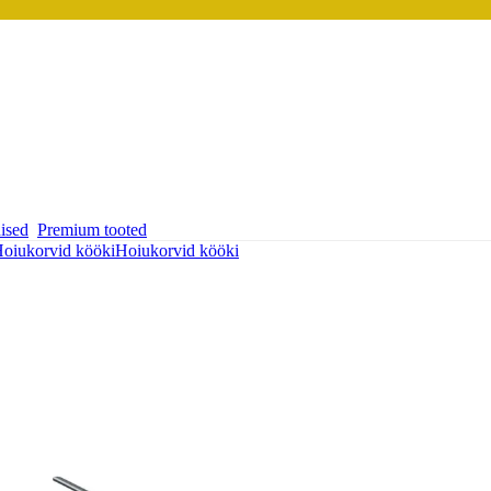
ised
Premium tooted
oiukorvid kööki
Hoiukorvid kööki