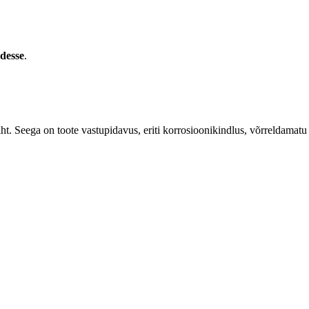
desse
.
iht. Seega on toote vastupidavus, eriti korrosioonikindlus, võrreldamatu