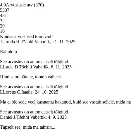
4.9
Arvustuste arv
(
370
)
5
337
4
31
3
2
2
0
1
0
Kuidas arvustused toimivad?
J
Jarmila H.
Tšehhi Vabariik
,
21. 11. 2025
Rahulolu
See arvustus on automaatselt tõlgitud.
L
Lucie D.
Tšehhi Vabariik
,
6. 11. 2025
Hind suurepärane, toote kvaliteet.
See arvustus on automaatselt tõlgitud.
L
Loretts C.
Itaalia
,
24. 10. 2025
Ma ei ole seda veel kasutama hakanud, kuid see vastab sellele, mida ma
See arvustus on automaatselt tõlgitud.
Daniel J.
Tšehhi Vabariik
,
4. 9. 2025
Täpselt see, mida ma tahtsin...