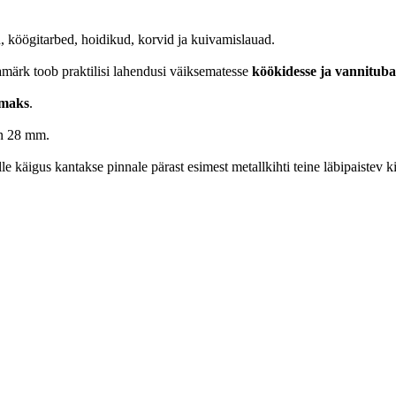
d, köögitarbed, hoidikud, korvid ja kuivamislauad.
ärk toob praktilisi lahendusi väiksematesse
köökidesse ja vannituba
amaks
.
on 28 mm.
e käigus kantakse pinnale pärast esimest metallkihti teine läbipaistev k