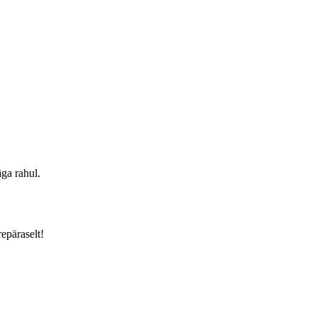
äga rahul.
epäraselt!