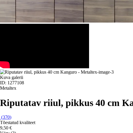
Kuva galerii
ID: 1277108
Metaltex
Riputatav riiul, pikkus 40 cm K
(
370
)
Tõestatud kvaliteet
9,50 €