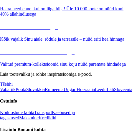
Haara need enne, kui on liiga hilja! Üle 10 000 toote on nüüd kuni
40% allahindlusega
Aed soodushinnaga
Kõik vajalik Sinu aiale, rõdule ja terrassile – nüüd eriti hea hinnaga
Premium soodushinnaga
Valitud premium-kollektsioonid sinu koju nüüd paremate hindadega
Laia tootevaliku ja rohke inspiratsiooniga e-pood.
Tšehhi
Vabariik
Poola
Slovakkia
Rumeenia
Ungari
Horvaatia
Leedu
Läti
Sloveeni
Ostuinfo
Kõik ostude kohta
Transport
Kaebused ja
tagastused
Maksmine
Krediidid
Lisainfo Bonami kohta