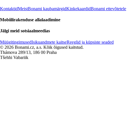
Kontaktid
Meist
Bonami kaubamärgid
Kinkekaardid
Bonami ettevõtetele
Mobiilirakenduse allalaadimine
Jälgi meid sotsiaalmeedias
Müügitingimused
Isikuandmete kaitse
Reeglid ja küpsiste seaded
© 2026 Bonami.cz, a.s. Kõik õigused kaitstud.
Thámova 289/13, 186 00 Praha
Tšehhi Vabariik