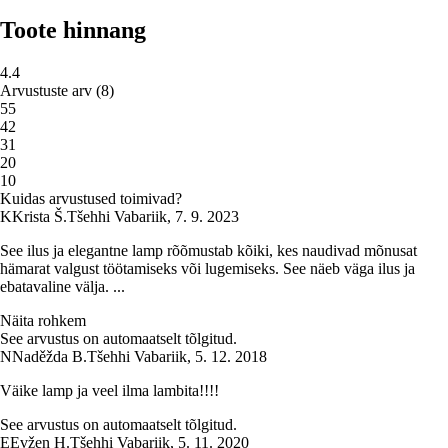
Toote hinnang
4.4
Arvustuste arv
(
8
)
5
5
4
2
3
1
2
0
1
0
Kuidas arvustused toimivad?
K
Krista Š.
Tšehhi Vabariik
,
7. 9. 2023
See ilus ja elegantne lamp rõõmustab kõiki, kes naudivad mõnusat
hämarat valgust töötamiseks või lugemiseks. See näeb väga ilus ja
ebatavaline välja. ...
Näita rohkem
See arvustus on automaatselt tõlgitud.
N
Naděžda B.
Tšehhi Vabariik
,
5. 12. 2018
Väike lamp ja veel ilma lambita!!!!
See arvustus on automaatselt tõlgitud.
E
Evžen H.
Tšehhi Vabariik
,
5. 11. 2020