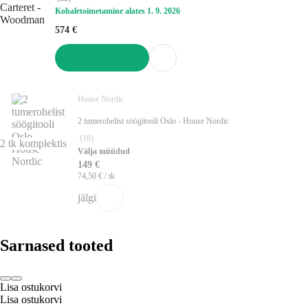
Kohaletoimetamine alates 1. 9. 2026
574 €
LISA OSTUKORVI
House Nordic
2 tumerohelist söögitooli Oslo - House Nordic
(
18
)
2 tk komplektis
Välja müüdud
149 €
74,50 € / tk
jälgi
Sarnased tooted
Lisa ostukorvi
Lisa ostukorvi