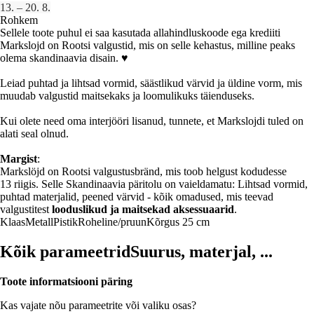
13. – 20. 8.
Rohkem
Sellele toote puhul ei saa kasutada allahindluskoode ega krediiti
Markslojd on Rootsi valgustid, mis on selle kehastus, milline peaks
olema skandinaavia disain. ♥
Leiad puhtad ja lihtsad vormid, säästlikud värvid ja üldine vorm, mis
muudab valgustid maitsekaks ja loomulikuks täienduseks.
Kui olete need oma interjööri lisanud, tunnete, et Markslojdi tuled on
alati seal olnud.
Margist
:
Markslöjd on Rootsi valgustusbränd, mis toob helgust kodudesse
13 riigis. Selle Skandinaavia päritolu on vaieldamatu: Lihtsad vormid,
puhtad materjalid, peened värvid - kõik omadused, mis teevad
valgustitest
looduslikud ja maitsekad aksessuaarid
.
Klaas
Metall
Pistik
Roheline/pruun
Kõrgus 25 cm
Kõik parameetrid
Suurus, materjal, ...
Toote informatsiooni päring
Kas vajate nõu parameetrite või valiku osas?