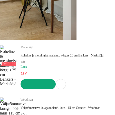
Markslöjd
Roheline ja messingist laualamp, kõrgus 25 cm Bankers - Markslöjd
(
8
)
Hea hind
Laos
78 €
LISA OSTUKORVI
Woodman
Väljatõmmatava lauaga töölaud, laius 115 cm Carteret - Woodman
(
22
)