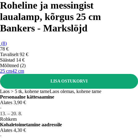
Roheline ja messingist
laualamp, kõrgus 25 cm
Bankers - Markslöjd
(
8
)
78 €
Tavaliselt 92 €
Säästad 14 €
Mõõtmed (2)
25 cm
42 cm
LISA OSTUKORVI
Laos > 5 tk, kohene tarne
Laos olemas, kohene tarne
Personaalne kättesaamine
Alates 3,90 €
·
13. – 20. 8.
Rohkem
Kohaletoimetamine aadressile
Alates 4,30 €
·