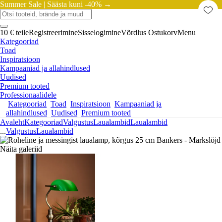
Summer Sale |
Säästa kuni -40% →
10 € teile
Registreerimine
Sisselogimine
Võrdlus
Ostukorv
Menu
Kategooriad
Toad
Inspiratsioon
Kampaaniad ja allahindlused
Uudised
Premium tooted
Professionaalidele
Kategooriad
Toad
Inspiratsioon
Kampaaniad ja
allahindlused
Uudised
Premium tooted
Avaleht
Kategooriad
Valgustus
Laualambid
Laualambid
...
Valgustus
Laualambid
Näita galeriid