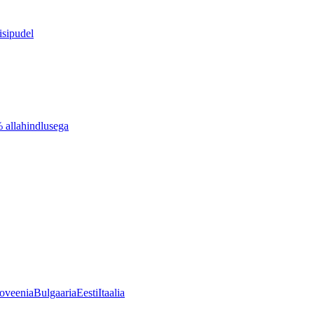
isipudel
% allahindlusega
oveenia
Bulgaaria
Eesti
Itaalia