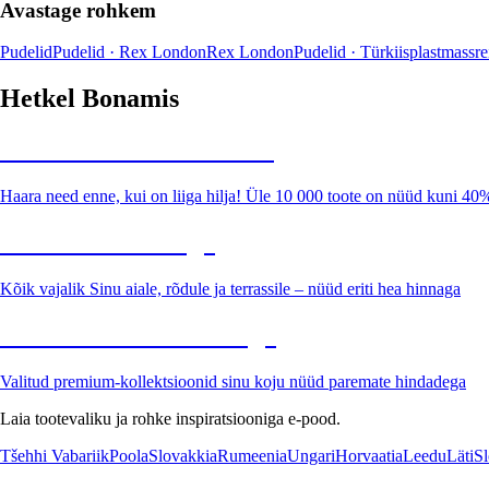
Avastage rohkem
Pudelid
Pudelid · Rex London
Rex London
Pudelid · Türkiis
plastmass
re
Hetkel Bonamis
Summer Sale kuni -40%
Haara need enne, kui on liiga hilja! Üle 10 000 toote on nüüd kuni 40
Aed soodushinnaga
Kõik vajalik Sinu aiale, rõdule ja terrassile – nüüd eriti hea hinnaga
Premium soodushinnaga
Valitud premium-kollektsioonid sinu koju nüüd paremate hindadega
Laia tootevaliku ja rohke inspiratsiooniga e-pood.
Tšehhi Vabariik
Poola
Slovakkia
Rumeenia
Ungari
Horvaatia
Leedu
Läti
Sl