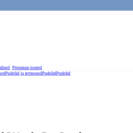
dised
Premium tooted
ort
Pudelid ja termosed
Pudelid
Pudelid