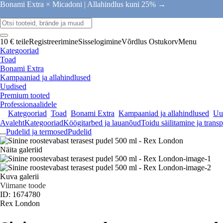
Bonami Extra × Micadoni |
Allahindlus kuni 25% →
10 € teile
Registreerimine
Sisselogimine
Võrdlus
Ostukorv
Menu
Kategooriad
Toad
Bonami Extra
Kampaaniad ja allahindlused
Uudised
Premium tooted
Professionaalidele
Kategooriad
Toad
Bonami Extra
Kampaaniad ja allahindlused
Uu
Avaleht
Kategooriad
Köögitarbed ja lauanõud
Toidu säilitamine ja transp
...
Pudelid ja termosed
Pudelid
Näita galeriid
Kuva galerii
Viimane toode
ID: 1674780
Rex London