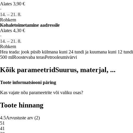
Alates 3,90 €
·
14. – 21. 8.
Rohkem
Kohaletoimetamine aadressile
Alates 4,30 €
·
14. – 21. 8.
Rohkem
Hea teada: jook püsib külmana kuni 24 tundi ja kuumana kuni 12 tundi
500 ml
Roostevaba teras
Petrooleumivärvi
Kõik parameetrid
Suurus, materjal, ...
Toote informatsiooni päring
Kas vajate nõu parameetrite või valiku osas?
Toote hinnang
4.5
Arvustuste arv
(
2
)
5
1
4
1