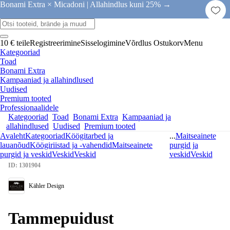
Bonami Extra × Micadoni |
Allahindlus kuni 25% →
10 € teile
Registreerimine
Sisselogimine
Võrdlus
Ostukorv
Menu
Kategooriad
Toad
Bonami Extra
Kampaaniad ja allahindlused
Uudised
Premium tooted
Professionaalidele
Kategooriad
Toad
Bonami Extra
Kampaaniad ja
allahindlused
Uudised
Premium tooted
Avaleht
Kategooriad
Köögitarbed ja
...
Maitseainete
lauanõud
Köögiriistad ja -vahendid
Maitseainete
purgid ja
purgid ja veskid
Veskid
Veskid
veskid
Veskid
ID: 1301904
Kähler Design
Tammepuidust