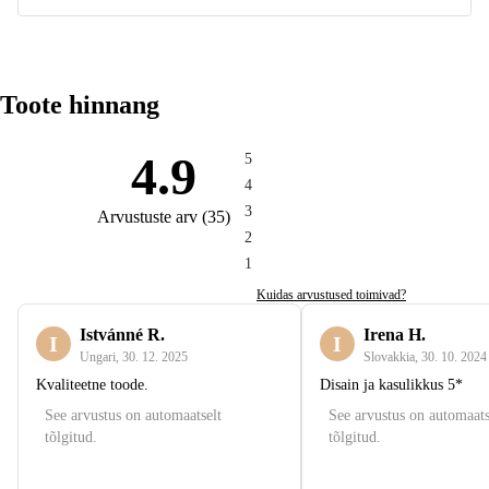
Toote hinnang
4.9
5
4
3
Arvustuste arv
(
35
)
2
1
Kuidas arvustused toimivad?
Istvánné R.
Irena H.
I
I
Ungari
,
30. 12. 2025
Slovakkia
,
30. 10. 2024
Kvaliteetne toode.
Disain ja kasulikkus 5*
See arvustus on automaatselt
See arvustus on automaats
tõlgitud.
tõlgitud.