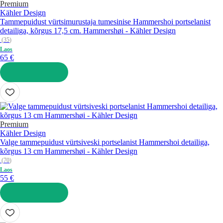
Premium
Kähler Design
Tammepuidust vürtsimurustaja tumesinise Hammershoi portselanist
detailiga, kõrgus 17,5 cm. Hammershøi - Kähler Design
(
35
)
Laos
65 €
LISA OSTUKORVI
Premium
Kähler Design
Valge tammepuidust vürtsiveski portselanist Hammershoi detailiga,
kõrgus 13 cm Hammershøi - Kähler Design
(
70
)
Laos
55 €
LISA OSTUKORVI