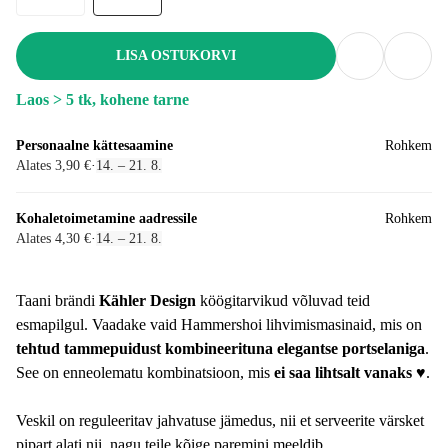
LISA OSTUKORVI
Laos > 5 tk, kohene tarne
Personaalne kättesaamine
Rohkem
Alates 3,90 €
·
14. – 21. 8.
Kohaletoimetamine aadressile
Rohkem
Alates 4,30 €
·
14. – 21. 8.
Taani brändi
Kähler Design
köögitarvikud võluvad teid
esmapilgul. Vaadake vaid Hammershoi lihvimismasinaid, mis on
tehtud tammepuidust kombineerituna elegantse portselaniga
.
See on enneolematu kombinatsioon, mis
ei saa lihtsalt vanaks ♥
.
Veskil on reguleeritav jahvatuse jämedus, nii et serveerite värsket
pipart alati nii, nagu teile kõige paremini meeldib.