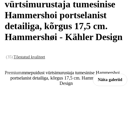
vürtsimurustaja tumesinise
Hammershoi portselanist
detailiga, kõrgus 17,5 cm.
Hammershøi - Kähler Design
(
35
)
Tõestatud kvaliteet
Premium
Näita galeriid