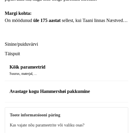
Margi kohta:
On möödunud
üle 175 aastat
sellest, kui Taani linnas Næstvedis
asuvas väikeses keraamikatöökojas loodi esimene vaas. See oli
algus
disainibrändile Kähler Design
, mis on sellest ajast saadik
ajaga kaasas käinud, luues aksessuaare ja dekoratsioone, mis
Sinine/puiduvärvi
sobivad paljudesse kodudesse.
Täispuit
Juba 1889. aastal avaldas kaubamärk oma keraamikatega muljet
Kõik parameetrid
Pariisi maailmanäitusel. Nende kollektsioonides võib märgata
Suurus, materjal, ...
ajaloo ja modernsuse
ühendust. Ka maalijad on oluline osa
brändi ajaloost, andes toodetele iseloomuliku näo.
Avastage kogu Hammershøi pakkumine
Toote informatsiooni päring
Kas vajate nõu parameetrite või valiku osas?