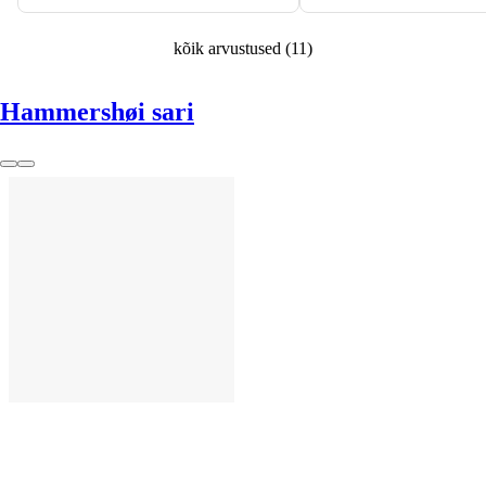
kõik arvustused
(
11
)
Hammershøi sari