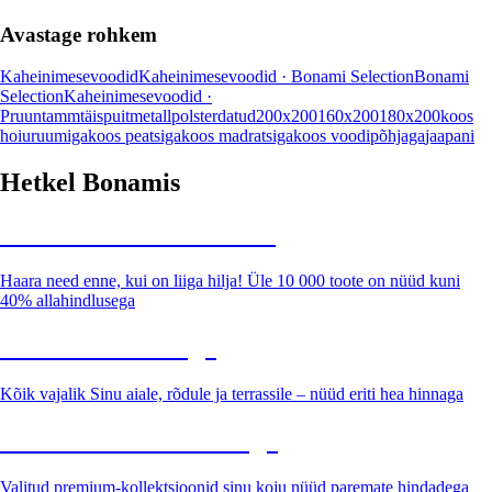
Avastage rohkem
Kaheinimesevoodid
Kaheinimesevoodid · Bonami Selection
Bonami
Selection
Kaheinimesevoodid ·
Pruun
tamm
täispuit
metall
polsterdatud
200x200
160x200
180x200
koos
hoiuruumiga
koos peatsiga
koos madratsiga
koos voodipõhjaga
jaapani
Hetkel Bonamis
Summer Sale kuni -40%
Haara need enne, kui on liiga hilja! Üle 10 000 toote on nüüd kuni
40% allahindlusega
Aed soodushinnaga
Kõik vajalik Sinu aiale, rõdule ja terrassile – nüüd eriti hea hinnaga
Premium soodushinnaga
Valitud premium-kollektsioonid sinu koju nüüd paremate hindadega