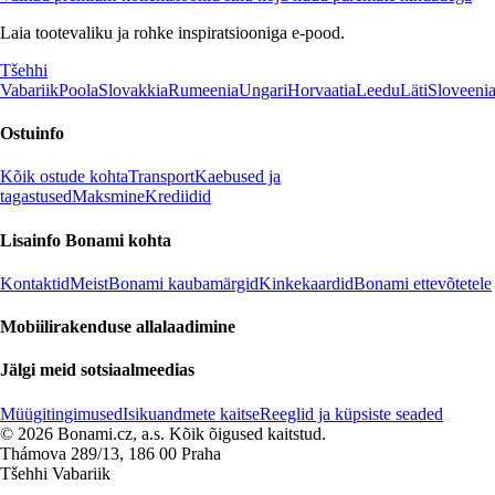
Laia tootevaliku ja rohke inspiratsiooniga e-pood.
Tšehhi
Vabariik
Poola
Slovakkia
Rumeenia
Ungari
Horvaatia
Leedu
Läti
Sloveeni
Ostuinfo
Kõik ostude kohta
Transport
Kaebused ja
tagastused
Maksmine
Krediidid
Lisainfo Bonami kohta
Kontaktid
Meist
Bonami kaubamärgid
Kinkekaardid
Bonami ettevõtetele
Mobiilirakenduse allalaadimine
Jälgi meid sotsiaalmeedias
Müügitingimused
Isikuandmete kaitse
Reeglid ja küpsiste seaded
© 2026 Bonami.cz, a.s. Kõik õigused kaitstud.
Thámova 289/13, 186 00 Praha
Tšehhi Vabariik