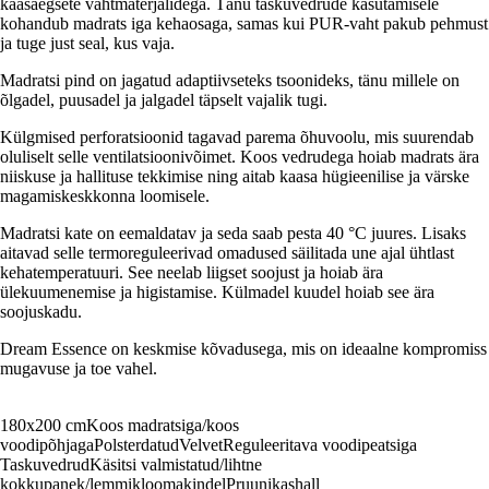
kaasaegsete vahtmaterjalidega. Tänu taskuvedrude kasutamisele
kohandub madrats iga kehaosaga, samas kui PUR-vaht pakub pehmust
ja tuge just seal, kus vaja.
Madratsi pind on jagatud adaptiivseteks tsoonideks, tänu millele on
õlgadel, puusadel ja jalgadel täpselt vajalik tugi.
Külgmised perforatsioonid tagavad parema õhuvoolu, mis suurendab
oluliselt selle ventilatsioonivõimet. Koos vedrudega hoiab madrats ära
niiskuse ja hallituse tekkimise ning aitab kaasa hügieenilise ja värske
magamiskeskkonna loomisele.
Madratsi kate on eemaldatav ja seda saab pesta 40 °C juures. Lisaks
aitavad selle termoreguleerivad omadused säilitada une ajal ühtlast
kehatemperatuuri. See neelab liigset soojust ja hoiab ära
ülekuumenemise ja higistamise. Külmadel kuudel hoiab see ära
soojuskadu.
Dream Essence on keskmise kõvadusega, mis on ideaalne kompromiss
mugavuse ja toe vahel.
180x200 cm
Koos madratsiga/koos
voodipõhjaga
Polsterdatud
Velvet
Reguleeritava voodipeatsiga
Taskuvedrud
Käsitsi valmistatud/lihtne
kokkupanek/lemmikloomakindel
Pruunikashall