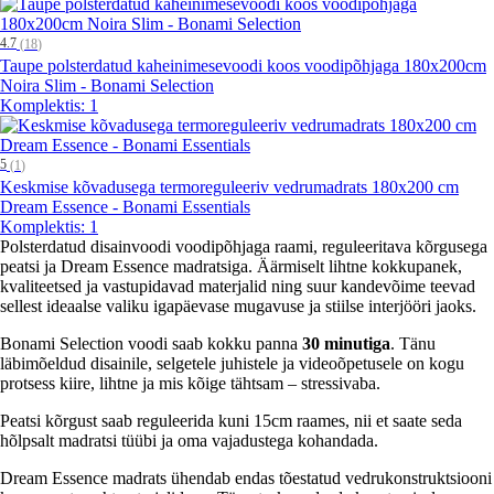
4.7
(
18
)
Taupe polsterdatud kaheinimesevoodi koos voodipõhjaga 180x200cm
Noira Slim - Bonami Selection
Komplektis: 1
5
(
1
)
Keskmise kõvadusega termoreguleeriv vedrumadrats 180x200 cm
Dream Essence - Bonami Essentials
Komplektis: 1
Polsterdatud disainvoodi voodipõhjaga raami, reguleeritava kõrgusega
peatsi ja Dream Essence madratsiga. Äärmiselt lihtne kokkupanek,
kvaliteetsed ja vastupidavad materjalid ning suur kandevõime teevad
sellest ideaalse valiku igapäevase mugavuse ja stiilse interjööri jaoks.
Bonami Selection voodi saab kokku panna
30 minutiga
. Tänu
läbimõeldud disainile, selgetele juhistele ja videoõpetusele on kogu
protsess kiire, lihtne ja mis kõige tähtsam – stressivaba.
Peatsi kõrgust saab reguleerida kuni 15cm raames, nii et saate seda
hõlpsalt madratsi tüübi ja oma vajadustega kohandada.
Dream Essence madrats ühendab endas tõestatud vedrukonstruktsiooni