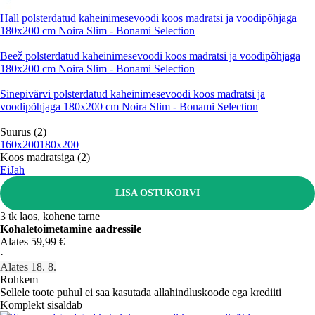
Hall polsterdatud kaheinimesevoodi koos madratsi ja voodipõhjaga
180x200 cm Noira Slim - Bonami Selection
Beež polsterdatud kaheinimesevoodi koos madratsi ja voodipõhjaga
180x200 cm Noira Slim - Bonami Selection
Sinepivärvi polsterdatud kaheinimesevoodi koos madratsi ja
voodipõhjaga 180x200 cm Noira Slim - Bonami Selection
Suurus (2)
160x200
180x200
Koos madratsiga (2)
Ei
Jah
LISA OSTUKORVI
3 tk laos, kohene tarne
Kohaletoimetamine aadressile
Alates 59,99 €
·
Alates 18. 8.
Rohkem
Sellele toote puhul ei saa kasutada allahindluskoode ega krediiti
Komplekt sisaldab