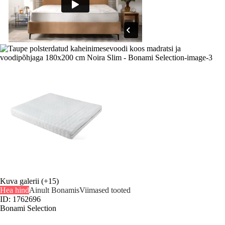
Kuva galerii
(+15)
Hea hind
Ainult Bonamis
Viimased tooted
ID: 1762696
Bonami Selection