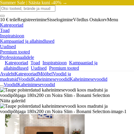
Summer Sale |
Säästa kuni -40% →
10 € teile
Registreerimine
Sisselogimine
Võrdlus
Ostukorv
Menu
Kategooriad
Toad
Inspiratsioon
Kampaaniad ja allahindlused
Uudised
Premium tooted
Professionaalidele
Kategooriad
Toad
Inspiratsioon
Kampaaniad ja
allahindlused
Uudised
Premium tooted
Avaleht
Kategooriad
Mööbel
Voodid ja
madratsid
Voodid
Kaheinimesevoodid
Kaheinimesevoodid
...
Voodid
Kaheinimesevoodid
Näita galeriid