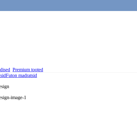
dised
Premium tooted
sid
Futon madratsid