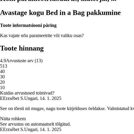
Avastage kogu Bed in a Bag pakkumine
Toote informatsiooni päring
Kas vajate nõu parameetrite või valiku osas?
Toote hinnang
4.9
Arvustuste arv
(
13
)
5
13
4
0
3
0
2
0
1
0
Kuidas arvustused toimivad?
E
Erzsébet S.
Ungari
,
14. 1. 2025
See on tõesti nii mugav, nagu toote kirjelduses öeldakse. Valmistatud kva
Näita rohkem
See arvustus on automaatselt tõlgitud.
E
Erzsébet S.
Ungari
,
14. 1. 2025