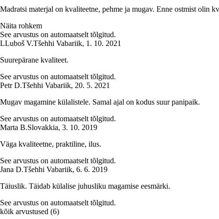
Madratsi materjal on kvaliteetne, pehme ja mugav. Enne ostmist olin kval
Näita rohkem
See arvustus on automaatselt tõlgitud.
L
Luboš V.
Tšehhi Vabariik
,
1. 10. 2021
Suurepärane kvaliteet.
See arvustus on automaatselt tõlgitud.
Petr D.
Tšehhi Vabariik
,
20. 5. 2021
Mugav magamine külalistele. Samal ajal on kodus suur panipaik.
See arvustus on automaatselt tõlgitud.
Marta B.
Slovakkia
,
3. 10. 2019
Väga kvaliteetne, praktiline, ilus.
See arvustus on automaatselt tõlgitud.
Jana D.
Tšehhi Vabariik
,
6. 6. 2019
Täiuslik. Täidab külalise juhusliku magamise eesmärki.
See arvustus on automaatselt tõlgitud.
kõik arvustused
(
6
)