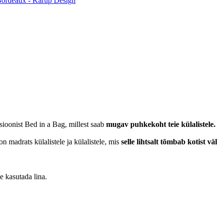
Bordeaux - Karup Design
sioonist Bed in a Bag, millest saab
mugav puhkekoht teie külalistele.
n madrats külalistele ja külalistele, mis
selle lihtsalt tõmbab kotist 
 kasutada lina.