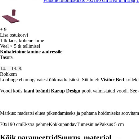
Punane futonmadrats 70x190 cm Bed In a Bag 
+
9
Lisa ostukorvi
1 tk laos, kohene tarne
Veel > 5 tk tellimisel
Kohaletoimetamine aadressile
Tasuta
·
14. – 19. 8.
Rohkem
Loobuge ebamugavatest õhkmadratsitest. Siit tuleb
Visitor Bed
kollekt
Voodi kotis
taani brändi Karup Design
poolt valmistatud voodi. See o
Märkus: madratsi eluea pikendamiseks ja puhtana hoidmiseks soovitame
70x190 cm
Ekstra pehme
Kokkupandav
Tumesinine
Paksus 5 cm
Kõik parameetrid
Suurus, materjal, ...