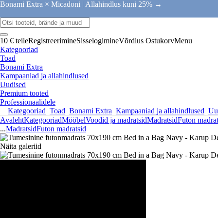
Bonami Extra × Micadoni |
Allahindlus kuni 25% →
10 € teile
Registreerimine
Sisselogimine
Võrdlus
Ostukorv
Menu
Kategooriad
Toad
Bonami Extra
Kampaaniad ja allahindlused
Uudised
Premium tooted
Professionaalidele
Kategooriad
Toad
Bonami Extra
Kampaaniad ja allahindlused
Uu
Avaleht
Kategooriad
Mööbel
Voodid ja madratsid
Madratsid
Futon madrat
...
Madratsid
Futon madratsid
Näita galeriid