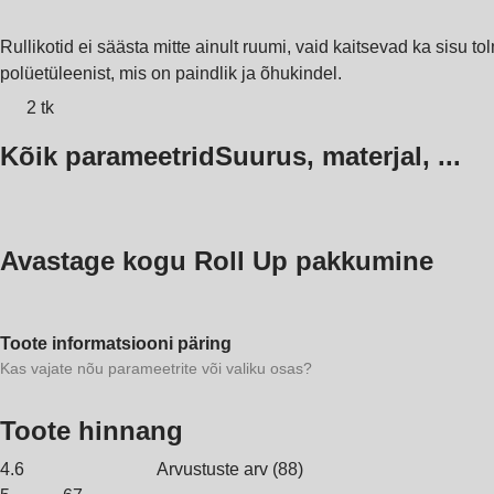
Rullikotid ei säästa mitte ainult ruumi, vaid kaitsevad ka sisu t
polüetüleenist, mis on paindlik ja õhukindel.
2 tk
Kõik parameetrid
Suurus, materjal, ...
Avastage kogu Roll Up pakkumine
Toote informatsiooni päring
Kas vajate nõu parameetrite või valiku osas?
Toote hinnang
4.6
Arvustuste arv
(
88
)