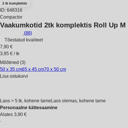
2 tk komplektis
ID: 648316
Compactor
Vaakumkotid 2tk komplektis Roll Up M
(
88
)
Tõestatud kvaliteet
7,90 €
3,95 € / tk
Mõõtmed (3)
50 x 35 cm
65 x 45 cm
70 x 50 cm
Lisa ostukorvi
Laos > 5 tk, kohene tarne
Laos olemas, kohene tarne
Personaalne kättesaamine
Alates 3,90 €
·