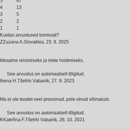
5
67
4
13
3
5
2
2
1
1
Kuidas arvustused toimivad?
Z
Zuzana A.
Slovakkia
,
23. 9. 2025
Ideaalne reisimiseks ja riiete hoidmiseks.
See arvustus on automaatselt tõlgitud.
I
Irena H.
Tšehhi Vabariik
,
27. 9. 2023
Ma ei ole toodet veel proovinud, pole olnud võimalust.
See arvustus on automaatselt tõlgitud.
K
Kateřina F.
Tšehhi Vabariik
,
26. 10. 2021