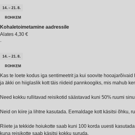
14. – 21. 8.
ROHKEM
Kohaletoimetamine aadressile
Alates 4,30 €
·
14. – 21. 8.
ROHKEM
Kas te loete kodus iga sentimeetrit ja kui soovite hooajarõivai
ja äkki on hiiglaslik kott täis riideid pannkoogiks, mis mahub ken
Need kokku rullitavad reisikotid säästavad kuni 50% ruumi sinu k
Neid on kiire ja lihtne kasutada. Eemaldage kott käsitsi õhku, r
Riiete ja tekkide hoiukotte saab kuni 100 korda uuesti kasutada, 
kuna reisikotte saab käsitsi kokku suruda.