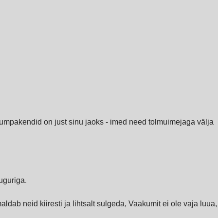
akumpakendid on just sinu jaoks - imed need tolmuimejaga välja
uguriga.
dab neid kiiresti ja lihtsalt sulgeda, Vaakumit ei ole vaja luua,