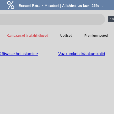
Bonami Extra × Micadoni |
Allahindlus kuni 25% →
10 
Kampaaniad ja allahindlused
Uudised
Premium tooted
Rõivaste hoiustamine
Vaakumkotid
Vaakumkotid