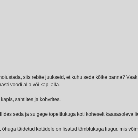
d hoiustada, siis rebite juukseid, et kuhu seda kõike panna? Va
asti voodi alla või kapi alla.
apis, sahtlites ja kohvrites.
ullides seda ja sulgege topeltlukuga koti koheselt kaasasoleva li
õhuga täidetud kottidele on lisatud tõmblukuga liugur, mis võimal