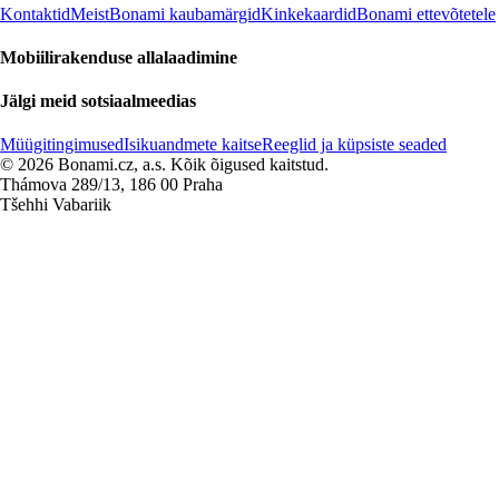
Kontaktid
Meist
Bonami kaubamärgid
Kinkekaardid
Bonami ettevõtetele
Mobiilirakenduse allalaadimine
Jälgi meid sotsiaalmeedias
Müügitingimused
Isikuandmete kaitse
Reeglid ja küpsiste seaded
© 2026 Bonami.cz, a.s. Kõik õigused kaitstud.
Thámova 289/13, 186 00 Praha
Tšehhi Vabariik