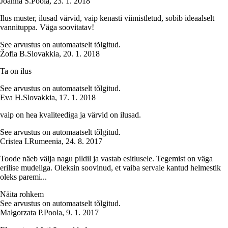
Joanna S.
Poola
,
23. 1. 2018
Ilus muster, ilusad värvid, vaip kenasti viimistletud, sobib ideaalselt
vannituppa. Väga soovitatav!
See arvustus on automaatselt tõlgitud.
Žofia B.
Slovakkia
,
20. 1. 2018
Ta on ilus
See arvustus on automaatselt tõlgitud.
Eva H.
Slovakkia
,
17. 1. 2018
vaip on hea kvaliteediga ja värvid on ilusad.
See arvustus on automaatselt tõlgitud.
Cristea I.
Rumeenia
,
24. 8. 2017
Toode näeb välja nagu pildil ja vastab esitlusele. Tegemist on väga
erilise mudeliga. Oleksin soovinud, et vaiba servale kantud helmestik
oleks paremi...
Näita rohkem
See arvustus on automaatselt tõlgitud.
Małgorzata P.
Poola
,
9. 1. 2017