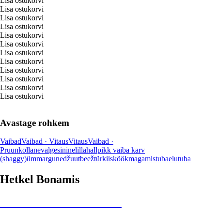
Lisa ostukorvi
Lisa ostukorvi
Lisa ostukorvi
Lisa ostukorvi
Lisa ostukorvi
Lisa ostukorvi
Lisa ostukorvi
Lisa ostukorvi
Lisa ostukorvi
Lisa ostukorvi
Lisa ostukorvi
Lisa ostukorvi
Avastage rohkem
Vaibad
Vaibad · Vitaus
Vitaus
Vaibad ·
Pruun
kollane
valge
sinine
lilla
hall
pikk vaiba karv
(shaggy)
ümmargune
džuut
beež
türkiis
köök
magamistuba
elutuba
Hetkel Bonamis
Summer Sale kuni -40%