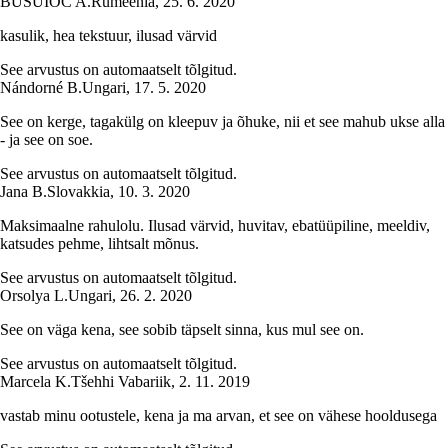
BUSUIOC A.
Rumeenia
,
25. 6. 2020
kasulik, hea tekstuur, ilusad värvid
See arvustus on automaatselt tõlgitud.
Nándorné B.
Ungari
,
17. 5. 2020
See on kerge, tagakülg on kleepuv ja õhuke, nii et see mahub ukse alla
- ja see on soe.
See arvustus on automaatselt tõlgitud.
Jana B.
Slovakkia
,
10. 3. 2020
Maksimaalne rahulolu. Ilusad värvid, huvitav, ebatüüpiline, meeldiv,
katsudes pehme, lihtsalt mõnus.
See arvustus on automaatselt tõlgitud.
Orsolya L.
Ungari
,
26. 2. 2020
See on väga kena, see sobib täpselt sinna, kus mul see on.
See arvustus on automaatselt tõlgitud.
Marcela K.
Tšehhi Vabariik
,
2. 11. 2019
vastab minu ootustele, kena ja ma arvan, et see on vähese hooldusega