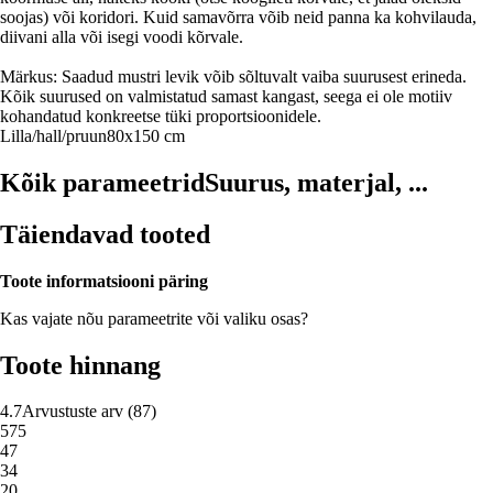
soojas) või koridori. Kuid samavõrra võib neid panna ka kohvilauda,
diivani alla või isegi voodi kõrvale.
Märkus: Saadud mustri levik võib sõltuvalt vaiba suurusest erineda.
Kõik suurused on valmistatud samast kangast, seega ei ole motiiv
kohandatud konkreetse tüki proportsioonidele.
Lilla/hall/pruun
80x150 cm
Kõik parameetrid
Suurus, materjal, ...
Täiendavad tooted
Toote informatsiooni päring
Kas vajate nõu parameetrite või valiku osas?
Toote hinnang
4.7
Arvustuste arv
(
87
)
5
75
4
7
3
4
2
0