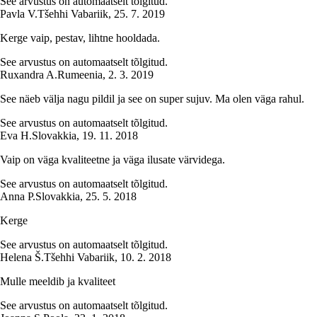
See arvustus on automaatselt tõlgitud.
Pavla V.
Tšehhi Vabariik
,
25. 7. 2019
Kerge vaip, pestav, lihtne hooldada.
See arvustus on automaatselt tõlgitud.
Ruxandra A.
Rumeenia
,
2. 3. 2019
See näeb välja nagu pildil ja see on super sujuv. Ma olen väga rahul.
See arvustus on automaatselt tõlgitud.
Eva H.
Slovakkia
,
19. 11. 2018
Vaip on väga kvaliteetne ja väga ilusate värvidega.
See arvustus on automaatselt tõlgitud.
Anna P.
Slovakkia
,
25. 5. 2018
Kerge
See arvustus on automaatselt tõlgitud.
Helena Š.
Tšehhi Vabariik
,
10. 2. 2018
Mulle meeldib ja kvaliteet
See arvustus on automaatselt tõlgitud.