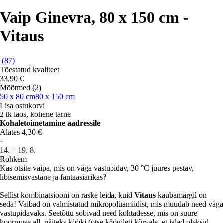
Vaip Ginevra, 80 x 150 cm -
Vitaus
(
87
)
Tõestatud kvaliteet
33,90 €
Mõõtmed (2)
50 x 80 cm
80 x 150 cm
Lisa ostukorvi
2 tk laos, kohene tarne
Kohaletoimetamine aadressile
Alates 4,30 €
·
14. – 19. 8.
Rohkem
Kas otsite vaipa, mis on väga vastupidav, 30 °C juures pestav,
libisemisvastane ja fantaasiarikas?
Sellist kombinatsiooni on raske leida, kuid
Vitaus
kaubamärgil on
seda! Vaibad on valmistatud mikropolüamiidist, mis muudab need väga
vastupidavaks. Seetõttu sobivad need kohtadesse, mis on suure
koormuse all, näiteks kööki (otse köögileti kõrvale, et jalad oleksid