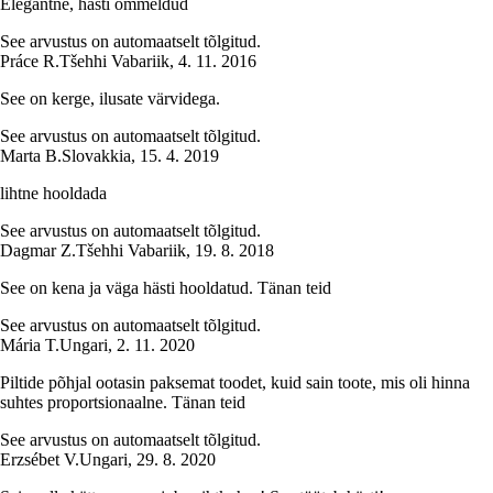
Elegantne, hästi õmmeldud
See arvustus on automaatselt tõlgitud.
Práce R.
Tšehhi Vabariik
,
4. 11. 2016
See on kerge, ilusate värvidega.
See arvustus on automaatselt tõlgitud.
Marta B.
Slovakkia
,
15. 4. 2019
lihtne hooldada
See arvustus on automaatselt tõlgitud.
Dagmar Z.
Tšehhi Vabariik
,
19. 8. 2018
See on kena ja väga hästi hooldatud. Tänan teid
See arvustus on automaatselt tõlgitud.
Mária T.
Ungari
,
2. 11. 2020
Piltide põhjal ootasin paksemat toodet, kuid sain toote, mis oli hinna
suhtes proportsionaalne. Tänan teid
See arvustus on automaatselt tõlgitud.
Erzsébet V.
Ungari
,
29. 8. 2020