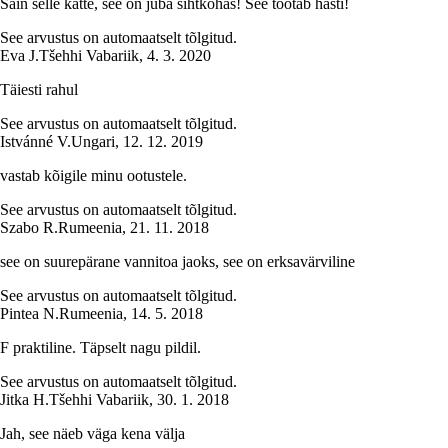
Sain selle kätte, see on juba sihtkohas! See töötab hästi!
See arvustus on automaatselt tõlgitud.
Eva J.
Tšehhi Vabariik
,
4. 3. 2020
Täiesti rahul
See arvustus on automaatselt tõlgitud.
Istvánné V.
Ungari
,
12. 12. 2019
vastab kõigile minu ootustele.
See arvustus on automaatselt tõlgitud.
Szabo R.
Rumeenia
,
21. 11. 2018
see on suurepärane vannitoa jaoks, see on erksavärviline
See arvustus on automaatselt tõlgitud.
Pintea N.
Rumeenia
,
14. 5. 2018
F praktiline. Täpselt nagu pildil.
See arvustus on automaatselt tõlgitud.
Jitka H.
Tšehhi Vabariik
,
30. 1. 2018
Jah, see näeb väga kena välja