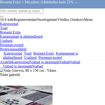
Bonami Extra × Micadoni |
Allahindlus kuni 25% →
10 € teile
Registreerimine
Sisselogimine
Võrdlus
Ostukorv
Menu
Kategooriad
Toad
Bonami Extra
Kampaaniad ja allahindlused
Uudised
Premium tooted
Professionaalidele
Kategooriad
Toad
Bonami Extra
Kampaaniad ja
allahindlused
Uudised
Premium tooted
Avaleht
Kategooriad
Vaibad ja uksematid
Vaibad
Vaibad
...
Vaibad ja uksematid
Vaibad
Näita galeriid