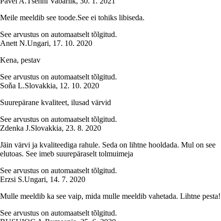
Pavel A.
Tšehhi Vabariik
,
30. 1. 2021
Meile meeldib see toode.See ei tohiks libiseda.
See arvustus on automaatselt tõlgitud.
Anett N.
Ungari
,
17. 10. 2020
Kena, pestav
See arvustus on automaatselt tõlgitud.
Soňa L.
Slovakkia
,
12. 10. 2020
Suurepärane kvaliteet, ilusad värvid
See arvustus on automaatselt tõlgitud.
Zdenka J.
Slovakkia
,
23. 8. 2020
Jäin värvi ja kvaliteediga rahule. Seda on lihtne hooldada. Mul on see
elutoas. See imeb suurepäraselt tolmuimeja
See arvustus on automaatselt tõlgitud.
Erzsi S.
Ungari
,
14. 7. 2020
Mulle meeldib ka see vaip, mida mulle meeldib vahetada. Lihtne pesta!
See arvustus on automaatselt tõlgitud.