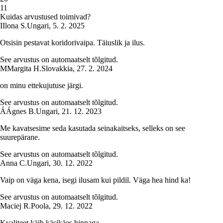
1
1
Kuidas arvustused toimivad?
I
Ilona S.
Ungari
,
5. 2. 2025
Otsisin pestavat koridorivaipa. Täiuslik ja ilus.
See arvustus on automaatselt tõlgitud.
M
Margita H.
Slovakkia
,
27. 2. 2024
on minu ettekujutuse järgi.
See arvustus on automaatselt tõlgitud.
Á
Ágnes B.
Ungari
,
21. 12. 2023
Me kavatsesime seda kasutada seinakaitseks, selleks on see
suurepärane.
See arvustus on automaatselt tõlgitud.
Anna C.
Ungari
,
30. 12. 2022
Vaip on väga kena, isegi ilusam kui pildil. Väga hea hind ka!
See arvustus on automaatselt tõlgitud.
Maciej R.
Poola
,
29. 12. 2022
Kvaliteet käib käsikäes hinnaga