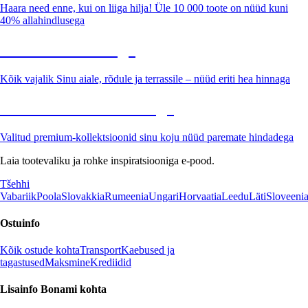
Haara need enne, kui on liiga hilja! Üle 10 000 toote on nüüd kuni
40% allahindlusega
Aed soodushinnaga
Kõik vajalik Sinu aiale, rõdule ja terrassile – nüüd eriti hea hinnaga
Premium soodushinnaga
Valitud premium-kollektsioonid sinu koju nüüd paremate hindadega
Laia tootevaliku ja rohke inspiratsiooniga e-pood.
Tšehhi
Vabariik
Poola
Slovakkia
Rumeenia
Ungari
Horvaatia
Leedu
Läti
Sloveeni
Ostuinfo
Kõik ostude kohta
Transport
Kaebused ja
tagastused
Maksmine
Krediidid
Lisainfo Bonami kohta