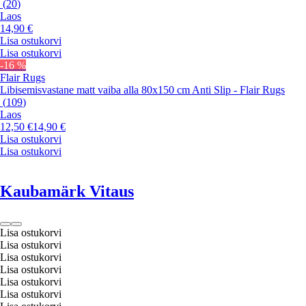
(
20
)
Laos
14,90 €
Lisa ostukorvi
Lisa ostukorvi
-16 %
Flair Rugs
Libisemisvastane matt vaiba alla 80x150 cm Anti Slip - Flair Rugs
(
109
)
Laos
12,50 €
14,90 €
Lisa ostukorvi
Lisa ostukorvi
Kaubamärk Vitaus
Lisa ostukorvi
Lisa ostukorvi
Lisa ostukorvi
Lisa ostukorvi
Lisa ostukorvi
Lisa ostukorvi