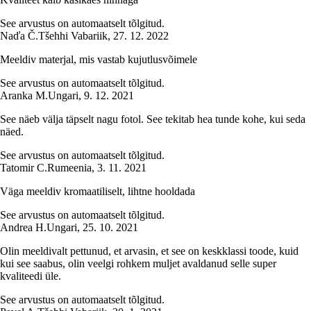
See arvustus on automaatselt tõlgitud.
Naďa Č.
Tšehhi Vabariik
,
27. 12. 2022
Meeldiv materjal, mis vastab kujutlusvõimele
See arvustus on automaatselt tõlgitud.
Aranka M.
Ungari
,
9. 12. 2021
See näeb välja täpselt nagu fotol. See tekitab hea tunde kohe, kui seda
näed.
See arvustus on automaatselt tõlgitud.
Tatomir C.
Rumeenia
,
3. 11. 2021
Väga meeldiv kromaatiliselt, lihtne hooldada
See arvustus on automaatselt tõlgitud.
Andrea H.
Ungari
,
25. 10. 2021
Olin meeldivalt pettunud, et arvasin, et see on keskklassi toode, kuid
kui see saabus, olin veelgi rohkem muljet avaldanud selle super
kvaliteedi üle.
See arvustus on automaatselt tõlgitud.