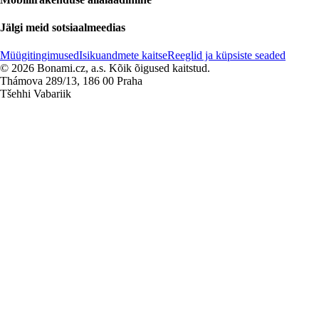
Jälgi meid sotsiaalmeedias
Müügitingimused
Isikuandmete kaitse
Reeglid ja küpsiste seaded
© 2026 Bonami.cz, a.s. Kõik õigused kaitstud.
Thámova 289/13, 186 00 Praha
Tšehhi Vabariik