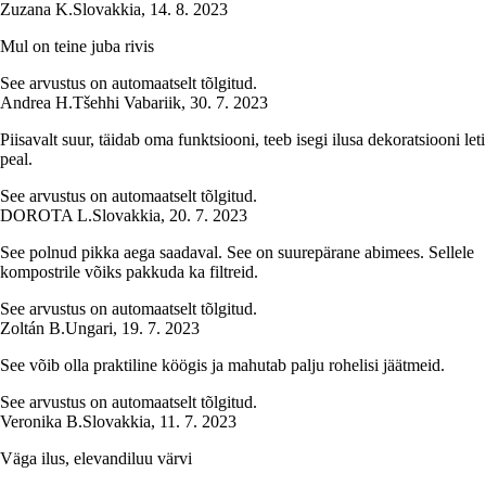
Zuzana K.
Slovakkia
,
14. 8. 2023
Mul on teine juba rivis
See arvustus on automaatselt tõlgitud.
Andrea H.
Tšehhi Vabariik
,
30. 7. 2023
Piisavalt suur, täidab oma funktsiooni, teeb isegi ilusa dekoratsiooni leti
peal.
See arvustus on automaatselt tõlgitud.
DOROTA L.
Slovakkia
,
20. 7. 2023
See polnud pikka aega saadaval. See on suurepärane abimees. Sellele
kompostrile võiks pakkuda ka filtreid.
See arvustus on automaatselt tõlgitud.
Zoltán B.
Ungari
,
19. 7. 2023
See võib olla praktiline köögis ja mahutab palju rohelisi jäätmeid.
See arvustus on automaatselt tõlgitud.
Veronika B.
Slovakkia
,
11. 7. 2023
Väga ilus, elevandiluu värvi