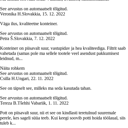
See arvustus on automaatselt tõlgitud.
Veronika H.
Slovakkia
,
15. 12. 2022
Väga ilus, kvaliteetne konteiner.
See arvustus on automaatselt tõlgitud.
Petra Š.
Slovakkia
,
7. 12. 2022
Konteiner on piisavalt suur, vastupidav ja hea kvaliteediga. Filtrit saab
vahetada (samas pole ma sellele tootele veel asendust pakkumisest
leidnud, m...
Näita rohkem
See arvustus on automaatselt tõlgitud.
Csilla H.
Ungari
,
22. 11. 2022
See on täpselt see, milleks ma seda kasutada tahan.
See arvustus on automaatselt tõlgitud.
Tereza B.
Tšehhi Vabariik
,
1. 11. 2022
Pott on piisavalt suur, nii et see on kindlasti teretulnud suuremale
perele, kes sageli süüa teeb. Kui keegi soovib potti hoida töölaual, siis
tuleb k...