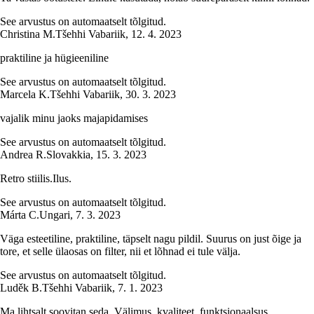
See arvustus on automaatselt tõlgitud.
Christina M.
Tšehhi Vabariik
,
12. 4. 2023
praktiline ja hügieeniline
See arvustus on automaatselt tõlgitud.
Marcela K.
Tšehhi Vabariik
,
30. 3. 2023
vajalik minu jaoks majapidamises
See arvustus on automaatselt tõlgitud.
Andrea R.
Slovakkia
,
15. 3. 2023
Retro stiilis.Ilus.
See arvustus on automaatselt tõlgitud.
Márta C.
Ungari
,
7. 3. 2023
Väga esteetiline, praktiline, täpselt nagu pildil. Suurus on just õige ja
tore, et selle ülaosas on filter, nii et lõhnad ei tule välja.
See arvustus on automaatselt tõlgitud.
Luděk B.
Tšehhi Vabariik
,
7. 1. 2023
Ma lihtsalt soovitan seda. Välimus, kvaliteet, funktsionaalsus