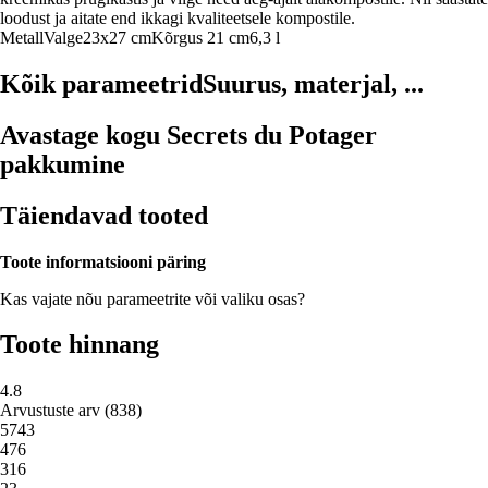
loodust ja aitate end ikkagi kvaliteetsele kompostile.
Metall
Valge
23x27 cm
Kõrgus 21 cm
6,3 l
Kõik parameetrid
Suurus, materjal, ...
Avastage kogu Secrets du Potager
pakkumine
Täiendavad tooted
Toote informatsiooni päring
Kas vajate nõu parameetrite või valiku osas?
Toote hinnang
4.8
Arvustuste arv
(
838
)
5
743
4
76
3
16