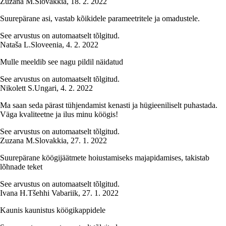
Zuzana M.
Slovakkia
,
18. 2. 2022
Suurepärane asi, vastab kõikidele parameetritele ja omadustele.
See arvustus on automaatselt tõlgitud.
Nataša L.
Sloveenia
,
4. 2. 2022
Mulle meeldib see nagu pildil näidatud
See arvustus on automaatselt tõlgitud.
Nikolett S.
Ungari
,
4. 2. 2022
Ma saan seda pärast tühjendamist kenasti ja hügieeniliselt puhastada.
Väga kvaliteetne ja ilus minu köögis!
See arvustus on automaatselt tõlgitud.
Zuzana M.
Slovakkia
,
27. 1. 2022
Suurepärane köögijäätmete hoiustamiseks majapidamises, takistab
lõhnade teket
See arvustus on automaatselt tõlgitud.
Ivana H.
Tšehhi Vabariik
,
27. 1. 2022
Kaunis kaunistus köögikappidele