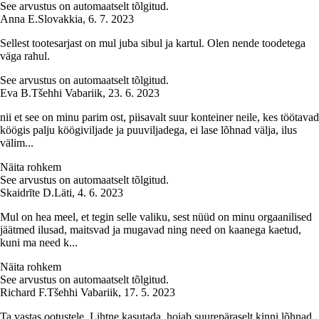
See arvustus on automaatselt tõlgitud.
Anna E.
Slovakkia
,
6. 7. 2023
Sellest tootesarjast on mul juba sibul ja kartul. Olen nende toodetega
väga rahul.
See arvustus on automaatselt tõlgitud.
Eva B.
Tšehhi Vabariik
,
23. 6. 2023
nii et see on minu parim ost, piisavalt suur konteiner neile, kes töötavad
köögis palju köögiviljade ja puuviljadega, ei lase lõhnad välja, ilus
välim...
Näita rohkem
See arvustus on automaatselt tõlgitud.
Skaidrīte D.
Läti
,
4. 6. 2023
Mul on hea meel, et tegin selle valiku, sest nüüd on minu orgaanilised
jäätmed ilusad, maitsvad ja mugavad ning need on kaanega kaetud,
kuni ma need k...
Näita rohkem
See arvustus on automaatselt tõlgitud.
Richard F.
Tšehhi Vabariik
,
17. 5. 2023
Ta vastas ootustele. Lihtne kasutada, hoiab suurepäraselt kinni lõhnad.