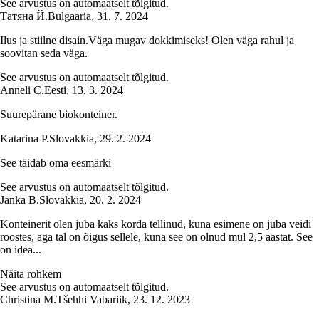
See arvustus on automaatselt tõlgitud.
Татяна Й.
Bulgaaria
,
31. 7. 2024
Ilus ja stiilne disain.Väga mugav dokkimiseks! Olen väga rahul ja
soovitan seda väga.
See arvustus on automaatselt tõlgitud.
Anneli C.
Eesti
,
13. 3. 2024
Suurepärane biokonteiner.
Katarina P.
Slovakkia
,
29. 2. 2024
See täidab oma eesmärki
See arvustus on automaatselt tõlgitud.
Janka B.
Slovakkia
,
20. 2. 2024
Konteinerit olen juba kaks korda tellinud, kuna esimene on juba veidi
roostes, aga tal on õigus sellele, kuna see on olnud mul 2,5 aastat. See
on idea...
Näita rohkem
See arvustus on automaatselt tõlgitud.
Christina M.
Tšehhi Vabariik
,
23. 12. 2023