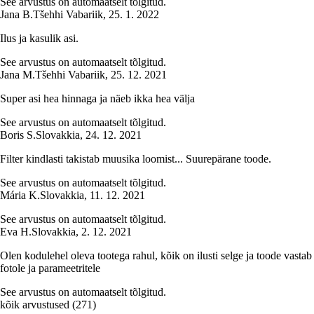
See arvustus on automaatselt tõlgitud.
Jana B.
Tšehhi Vabariik
,
25. 1. 2022
Ilus ja kasulik asi.
See arvustus on automaatselt tõlgitud.
Jana M.
Tšehhi Vabariik
,
25. 12. 2021
Super asi hea hinnaga ja näeb ikka hea välja
See arvustus on automaatselt tõlgitud.
Boris S.
Slovakkia
,
24. 12. 2021
Filter kindlasti takistab muusika loomist... Suurepärane toode.
See arvustus on automaatselt tõlgitud.
Mária K.
Slovakkia
,
11. 12. 2021
See arvustus on automaatselt tõlgitud.
Eva H.
Slovakkia
,
2. 12. 2021
Olen kodulehel oleva tootega rahul, kõik on ilusti selge ja toode vastab
fotole ja parameetritele
See arvustus on automaatselt tõlgitud.
kõik arvustused
(
271
)