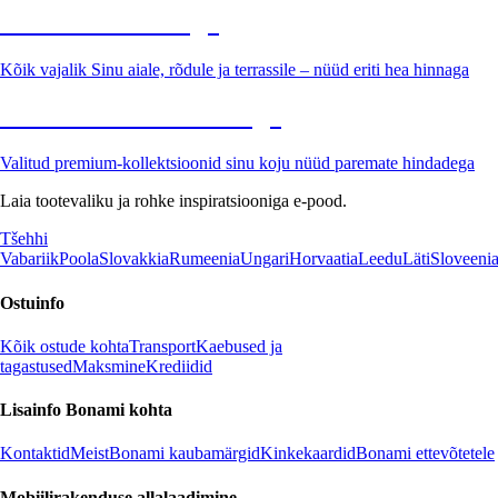
Aed soodushinnaga
Kõik vajalik Sinu aiale, rõdule ja terrassile – nüüd eriti hea hinnaga
Premium soodushinnaga
Valitud premium-kollektsioonid sinu koju nüüd paremate hindadega
Laia tootevaliku ja rohke inspiratsiooniga e-pood.
Tšehhi
Vabariik
Poola
Slovakkia
Rumeenia
Ungari
Horvaatia
Leedu
Läti
Sloveeni
Ostuinfo
Kõik ostude kohta
Transport
Kaebused ja
tagastused
Maksmine
Krediidid
Lisainfo Bonami kohta
Kontaktid
Meist
Bonami kaubamärgid
Kinkekaardid
Bonami ettevõtetele
Mobiilirakenduse allalaadimine