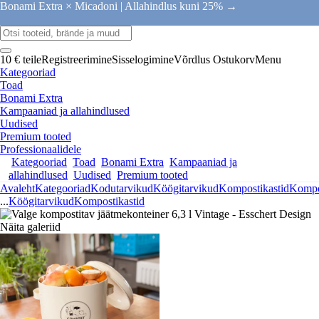
Bonami Extra × Micadoni |
Allahindlus kuni 25% →
10 € teile
Registreerimine
Sisselogimine
Võrdlus
Ostukorv
Menu
Kategooriad
Toad
Bonami Extra
Kampaaniad ja allahindlused
Uudised
Premium tooted
Professionaalidele
Kategooriad
Toad
Bonami Extra
Kampaaniad ja
allahindlused
Uudised
Premium tooted
Avaleht
Kategooriad
Kodutarvikud
Köögitarvikud
Kompostikastid
Kompo
...
Köögitarvikud
Kompostikastid
Näita galeriid