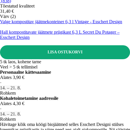
(
838
)
Tõestatud kvaliteet
31,40 €
Värv (2)
Valge kompostitav jäätmekonteiner 6,3 l Vintage - Esschert Design
Hall kompostitavate jäätmete prügikast 6,3 L Secret Du Potager –
Esschert Design
LISA OSTUKORVI
5 tk laos, kohene tarne
Veel > 5 tk tellimisel
Personaalne kättesaamine
Alates 3,90 €
·
14. – 21. 8.
Rohkem
Kohaletoimetamine aadressile
Alates 4,30 €
·
14. – 21. 8.
Rohkem
Hävitage kõik oma köögi biojäätmed selles Esschert Designi stiilses
kreemikas prügikastis ja viige need aeg-ajalt aiakompostile. Nii säästate