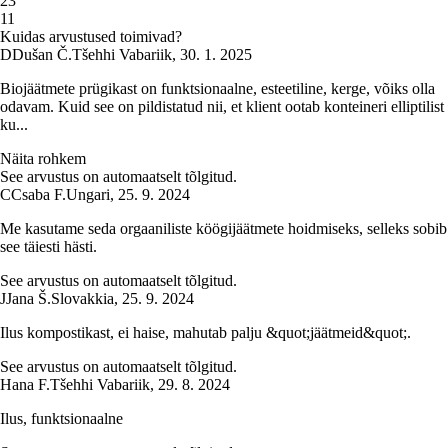
2
3
1
1
Kuidas arvustused toimivad?
D
Dušan Č.
Tšehhi Vabariik
,
30. 1. 2025
Biojäätmete prügikast on funktsionaalne, esteetiline, kerge, võiks olla
odavam. Kuid see on pildistatud nii, et klient ootab konteineri elliptilist
ku...
Näita rohkem
See arvustus on automaatselt tõlgitud.
C
Csaba F.
Ungari
,
25. 9. 2024
Me kasutame seda orgaaniliste köögijäätmete hoidmiseks, selleks sobib
see täiesti hästi.
See arvustus on automaatselt tõlgitud.
J
Jana Š.
Slovakkia
,
25. 9. 2024
Ilus kompostikast, ei haise, mahutab palju &quot;jäätmeid&quot;.
See arvustus on automaatselt tõlgitud.
Hana F.
Tšehhi Vabariik
,
29. 8. 2024
Ilus, funktsionaalne