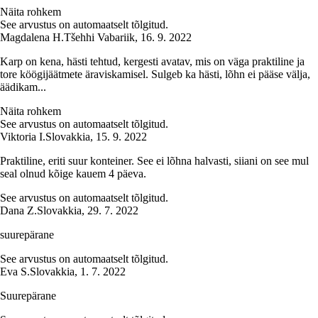
Näita rohkem
See arvustus on automaatselt tõlgitud.
Magdalena H.
Tšehhi Vabariik
,
16. 9. 2022
Karp on kena, hästi tehtud, kergesti avatav, mis on väga praktiline ja
tore köögijäätmete äraviskamisel. Sulgeb ka hästi, lõhn ei pääse välja,
äädikam...
Näita rohkem
See arvustus on automaatselt tõlgitud.
Viktoria I.
Slovakkia
,
15. 9. 2022
Praktiline, eriti suur konteiner. See ei lõhna halvasti, siiani on see mul
seal olnud kõige kauem 4 päeva.
See arvustus on automaatselt tõlgitud.
Dana Z.
Slovakkia
,
29. 7. 2022
suurepärane
See arvustus on automaatselt tõlgitud.
Eva S.
Slovakkia
,
1. 7. 2022
Suurepärane