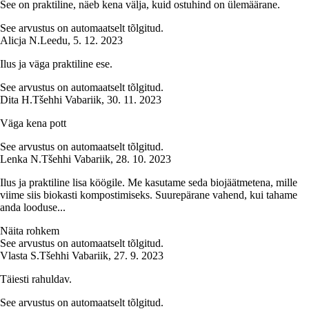
See on praktiline, näeb kena välja, kuid ostuhind on ülemäärane.
See arvustus on automaatselt tõlgitud.
Alicja N.
Leedu
,
5. 12. 2023
Ilus ja väga praktiline ese.
See arvustus on automaatselt tõlgitud.
Dita H.
Tšehhi Vabariik
,
30. 11. 2023
Väga kena pott
See arvustus on automaatselt tõlgitud.
Lenka N.
Tšehhi Vabariik
,
28. 10. 2023
Ilus ja praktiline lisa köögile. Me kasutame seda biojäätmetena, mille
viime siis biokasti kompostimiseks. Suurepärane vahend, kui tahame
anda looduse...
Näita rohkem
See arvustus on automaatselt tõlgitud.
Vlasta S.
Tšehhi Vabariik
,
27. 9. 2023
Täiesti rahuldav.
See arvustus on automaatselt tõlgitud.