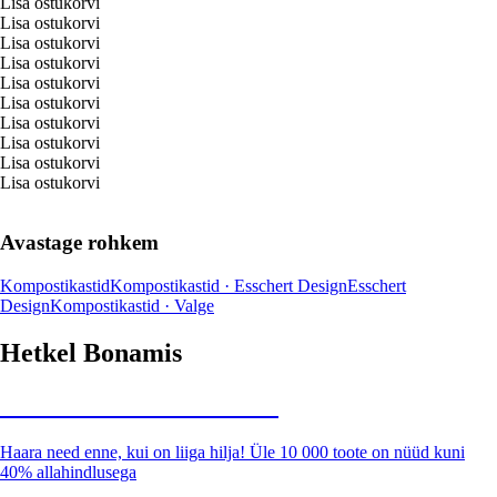
Lisa ostukorvi
Lisa ostukorvi
Lisa ostukorvi
Lisa ostukorvi
Lisa ostukorvi
Lisa ostukorvi
Lisa ostukorvi
Lisa ostukorvi
Lisa ostukorvi
Lisa ostukorvi
Avastage rohkem
Kompostikastid
Kompostikastid · Esschert Design
Esschert
Design
Kompostikastid · Valge
Hetkel Bonamis
Summer Sale kuni -40%
Haara need enne, kui on liiga hilja! Üle 10 000 toote on nüüd kuni
40% allahindlusega