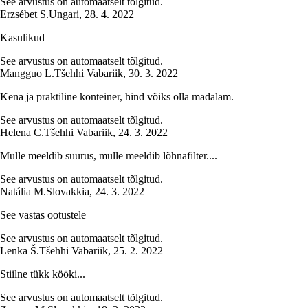
See arvustus on automaatselt tõlgitud.
Erzsébet S.
Ungari
,
28. 4. 2022
Kasulikud
See arvustus on automaatselt tõlgitud.
Mangguo L.
Tšehhi Vabariik
,
30. 3. 2022
Kena ja praktiline konteiner, hind võiks olla madalam.
See arvustus on automaatselt tõlgitud.
Helena C.
Tšehhi Vabariik
,
24. 3. 2022
Mulle meeldib suurus, mulle meeldib lõhnafilter....
See arvustus on automaatselt tõlgitud.
Natália M.
Slovakkia
,
24. 3. 2022
See vastas ootustele
See arvustus on automaatselt tõlgitud.
Lenka Š.
Tšehhi Vabariik
,
25. 2. 2022
Stiilne tükk kööki...
See arvustus on automaatselt tõlgitud.