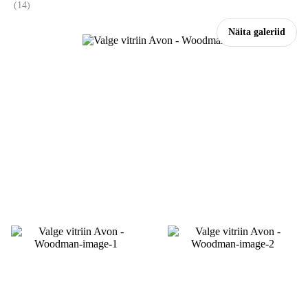
(
14
)
Näita galeriid