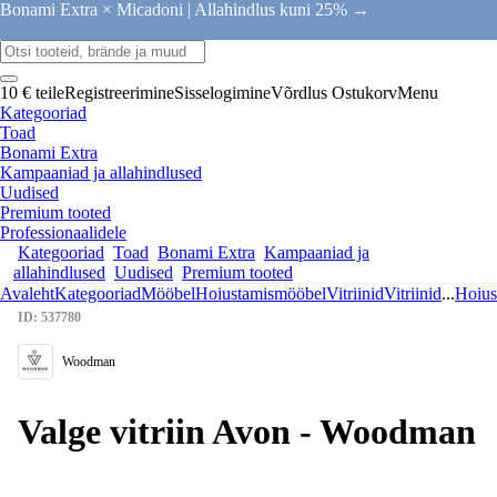
Bonami Extra × Micadoni |
Allahindlus kuni 25% →
10 € teile
Registreerimine
Sisselogimine
Võrdlus
Ostukorv
Menu
Kategooriad
Toad
Bonami Extra
Kampaaniad ja allahindlused
Uudised
Premium tooted
Professionaalidele
Kategooriad
Toad
Bonami Extra
Kampaaniad ja
allahindlused
Uudised
Premium tooted
Avaleht
Kategooriad
Mööbel
Hoiustamismööbel
Vitriinid
Vitriinid
...
Hoius
ID: 537780
Woodman
Valge vitriin Avon - Woodman