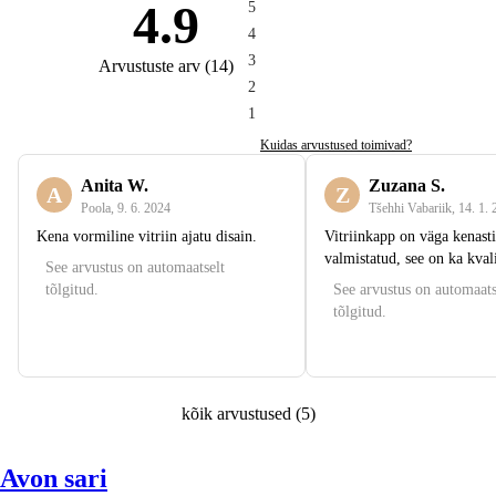
4.9
5
4
3
Arvustuste arv
(
14
)
2
1
Kuidas arvustused toimivad?
Anita W.
Zuzana S.
A
Z
Poola
,
9. 6. 2024
Tšehhi Vabariik
,
14. 1.
Kena vormiline vitriin ajatu disain.
Vitriinkapp on väga kenasti
valmistatud, see on ka kval
See arvustus on automaatselt
tõlgitud.
See arvustus on automaats
tõlgitud.
kõik arvustused
(
5
)
Avon sari