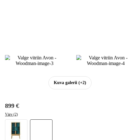
Kuva galerii
(+2)
899 €
Värv (2)