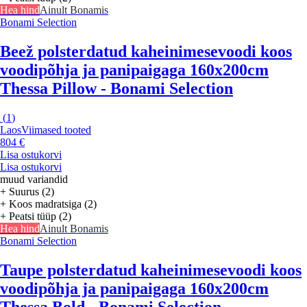
Hea hind
Ainult Bonamis
Bonami Selection
Beež polsterdatud kaheinimesevoodi koos
voodipõhja ja panipaigaga 160x200cm
Thessa Pillow - Bonami Selection
(
1
)
Laos
Viimased tooted
804 €
Lisa ostukorvi
Lisa ostukorvi
muud variandid
+ Suurus (2)
+ Koos madratsiga (2)
+ Peatsi tüüp (2)
Hea hind
Ainult Bonamis
Bonami Selection
Taupe polsterdatud kaheinimesevoodi koos
voodipõhja ja panipaigaga 160x200cm
Thessa Bold - Bonami Selection