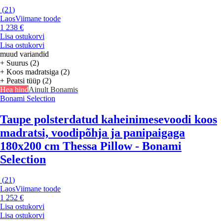
(
21
)
Laos
Viimane toode
1 238 €
Lisa ostukorvi
Lisa ostukorvi
muud variandid
+ Suurus (2)
+ Koos madratsiga (2)
+ Peatsi tüüp (2)
Hea hind
Ainult Bonamis
Bonami Selection
Taupe polsterdatud kaheinimesevoodi koos
madratsi, voodipõhja ja panipaigaga
180x200 cm Thessa Pillow - Bonami
Selection
(
21
)
Laos
Viimane toode
1 252 €
Lisa ostukorvi
Lisa ostukorvi