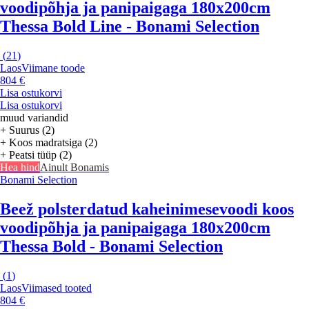
voodipõhja ja panipaigaga 180x200cm
Thessa Bold Line - Bonami Selection
(
21
)
Laos
Viimane toode
804 €
Lisa ostukorvi
Lisa ostukorvi
muud variandid
+ Suurus (2)
+ Koos madratsiga (2)
+ Peatsi tüüp (2)
Hea hind
Ainult Bonamis
Bonami Selection
Beež polsterdatud kaheinimesevoodi koos
voodipõhja ja panipaigaga 180x200cm
Thessa Bold - Bonami Selection
(
1
)
Laos
Viimased tooted
804 €