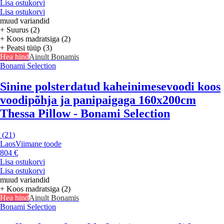
Lisa ostukorvi
Lisa ostukorvi
muud variandid
+ Suurus (2)
+ Koos madratsiga (2)
+ Peatsi tüüp (3)
Hea hind
Ainult Bonamis
Bonami Selection
Sinine polsterdatud kaheinimesevoodi koos
voodipõhja ja panipaigaga 160x200cm
Thessa Pillow - Bonami Selection
(
21
)
Laos
Viimane toode
804 €
Lisa ostukorvi
Lisa ostukorvi
muud variandid
+ Koos madratsiga (2)
Hea hind
Ainult Bonamis
Bonami Selection