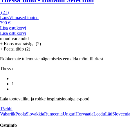
(
21
)
Laos
Viimased tooted
790 €
Lisa ostukorvi
Lisa ostukorvi
muud variandid
+ Koos madratsiga (2)
+ Peatsi tüüp (2)
Rohkemate tulemuste nägemiseks eemalda mõni filtritest
Thessa
1
Laia tootevaliku ja rohke inspiratsiooniga e-pood.
Tšehhi
Vabariik
Poola
Slovakkia
Rumeenia
Ungari
Horvaatia
Leedu
Läti
Sloveeni
Ostuinfo