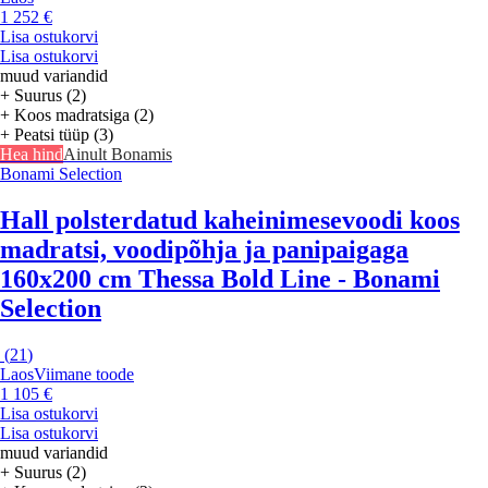
1 252 €
Lisa ostukorvi
Lisa ostukorvi
muud variandid
+ Suurus (2)
+ Koos madratsiga (2)
+ Peatsi tüüp (3)
Hea hind
Ainult Bonamis
Bonami Selection
Hall polsterdatud kaheinimesevoodi koos
madratsi, voodipõhja ja panipaigaga
160x200 cm Thessa Bold Line - Bonami
Selection
(
21
)
Laos
Viimane toode
1 105 €
Lisa ostukorvi
Lisa ostukorvi
muud variandid
+ Suurus (2)