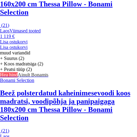
160x200 cm Thessa Pillow - Bonami
Selection
(
21
)
Laos
Viimased tooted
1 119 €
Lisa ostukorvi
Lisa ostukorvi
muud variandid
+ Suurus (2)
+ Koos madratsiga (2)
+ Peatsi tüüp (2)
Hea hind
Ainult Bonamis
Bonami Selection
Beež polsterdatud kaheinimesevoodi koos
madratsi, voodipõhja ja panipaigaga
180x200 cm Thessa Pillow - Bonami
Selection
(
21
)
Laos