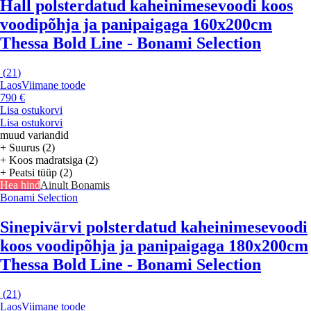
Hall polsterdatud kaheinimesevoodi koos
voodipõhja ja panipaigaga 160x200cm
Thessa Bold Line - Bonami Selection
(
21
)
Laos
Viimane toode
790 €
Lisa ostukorvi
Lisa ostukorvi
muud variandid
+ Suurus (2)
+ Koos madratsiga (2)
+ Peatsi tüüp (2)
Hea hind
Ainult Bonamis
Bonami Selection
Sinepivärvi polsterdatud kaheinimesevoodi
koos voodipõhja ja panipaigaga 180x200cm
Thessa Bold Line - Bonami Selection
(
21
)
Laos
Viimane toode