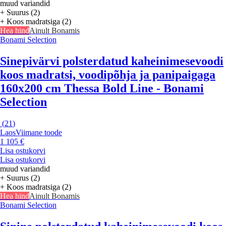
muud variandid
+ Suurus (2)
+ Koos madratsiga (2)
Hea hind
Ainult Bonamis
Bonami Selection
Sinepivärvi polsterdatud kaheinimesevoodi
koos madratsi, voodipõhja ja panipaigaga
160x200 cm Thessa Bold Line - Bonami
Selection
(
21
)
Laos
Viimane toode
1 105 €
Lisa ostukorvi
Lisa ostukorvi
muud variandid
+ Suurus (2)
+ Koos madratsiga (2)
Hea hind
Ainult Bonamis
Bonami Selection