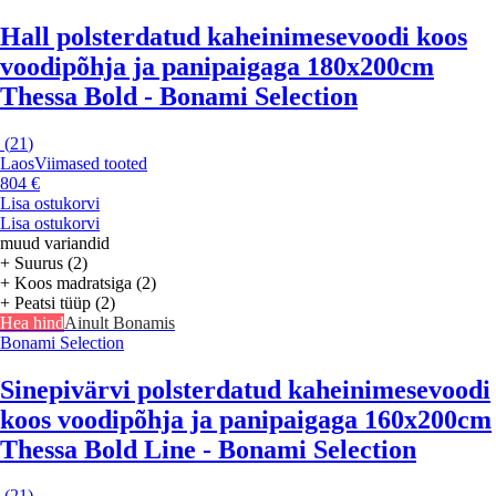
Hall polsterdatud kaheinimesevoodi koos
voodipõhja ja panipaigaga 180x200cm
Thessa Bold - Bonami Selection
(
21
)
Laos
Viimased tooted
804 €
Lisa ostukorvi
Lisa ostukorvi
muud variandid
+ Suurus (2)
+ Koos madratsiga (2)
+ Peatsi tüüp (2)
Hea hind
Ainult Bonamis
Bonami Selection
Sinepivärvi polsterdatud kaheinimesevoodi
koos voodipõhja ja panipaigaga 160x200cm
Thessa Bold Line - Bonami Selection
(
21
)