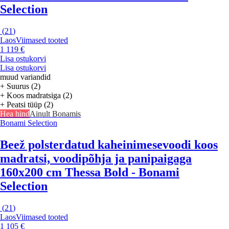
Selection
(
21
)
Laos
Viimased tooted
1 119 €
Lisa ostukorvi
Lisa ostukorvi
muud variandid
+ Suurus (2)
+ Koos madratsiga (2)
+ Peatsi tüüp (2)
Hea hind
Ainult Bonamis
Bonami Selection
Beež polsterdatud kaheinimesevoodi koos
madratsi, voodipõhja ja panipaigaga
160x200 cm Thessa Bold - Bonami
Selection
(
21
)
Laos
Viimased tooted
1 105 €