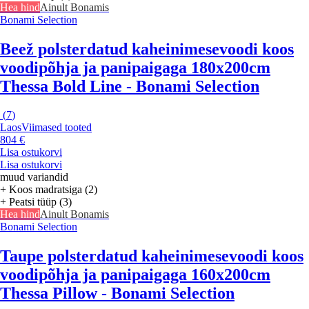
Hea hind
Ainult Bonamis
Bonami Selection
Beež polsterdatud kaheinimesevoodi koos
voodipõhja ja panipaigaga 180x200cm
Thessa Bold Line - Bonami Selection
(
7
)
Laos
Viimased tooted
804 €
Lisa ostukorvi
Lisa ostukorvi
muud variandid
+ Koos madratsiga (2)
+ Peatsi tüüp (3)
Hea hind
Ainult Bonamis
Bonami Selection
Taupe polsterdatud kaheinimesevoodi koos
voodipõhja ja panipaigaga 160x200cm
Thessa Pillow - Bonami Selection