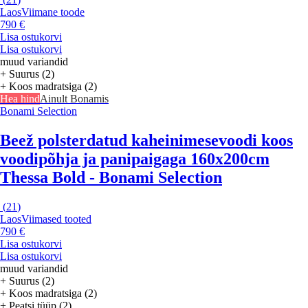
Laos
Viimane toode
790 €
Lisa ostukorvi
Lisa ostukorvi
muud variandid
+ Suurus (2)
+ Koos madratsiga (2)
Hea hind
Ainult Bonamis
Bonami Selection
Beež polsterdatud kaheinimesevoodi koos
voodipõhja ja panipaigaga 160x200cm
Thessa Bold - Bonami Selection
(
21
)
Laos
Viimased tooted
790 €
Lisa ostukorvi
Lisa ostukorvi
muud variandid
+ Suurus (2)
+ Koos madratsiga (2)
+ Peatsi tüüp (2)