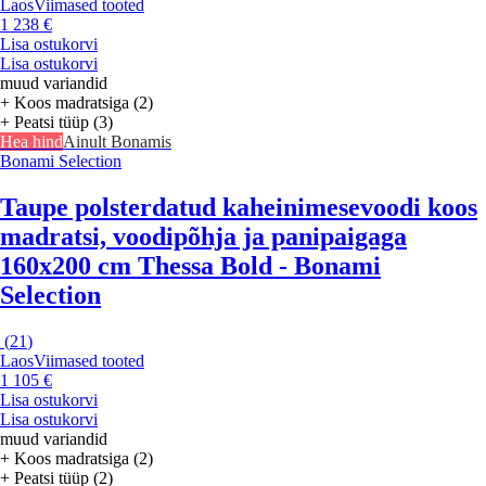
Laos
Viimased tooted
1 238 €
Lisa ostukorvi
Lisa ostukorvi
muud variandid
+ Koos madratsiga (2)
+ Peatsi tüüp (3)
Hea hind
Ainult Bonamis
Bonami Selection
Taupe polsterdatud kaheinimesevoodi koos
madratsi, voodipõhja ja panipaigaga
160x200 cm Thessa Bold - Bonami
Selection
(
21
)
Laos
Viimased tooted
1 105 €
Lisa ostukorvi
Lisa ostukorvi
muud variandid
+ Koos madratsiga (2)
+ Peatsi tüüp (2)