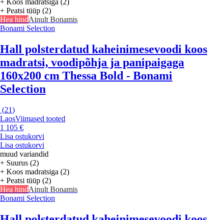
+ Koos madratsiga (2)
+ Peatsi tüüp (2)
Hea hind
Ainult Bonamis
Bonami Selection
Hall polsterdatud kaheinimesevoodi koos
madratsi, voodipõhja ja panipaigaga
160x200 cm Thessa Bold - Bonami
Selection
(
21
)
Laos
Viimased tooted
1 105 €
Lisa ostukorvi
Lisa ostukorvi
muud variandid
+ Suurus (2)
+ Koos madratsiga (2)
+ Peatsi tüüp (2)
Hea hind
Ainult Bonamis
Bonami Selection
Hall polsterdatud kaheinimesevoodi koos