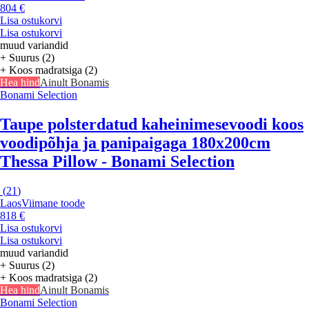
804 €
Lisa ostukorvi
Lisa ostukorvi
muud variandid
+ Suurus (2)
+ Koos madratsiga (2)
Hea hind
Ainult Bonamis
Bonami Selection
Taupe polsterdatud kaheinimesevoodi koos
voodipõhja ja panipaigaga 180x200cm
Thessa Pillow - Bonami Selection
(
21
)
Laos
Viimane toode
818 €
Lisa ostukorvi
Lisa ostukorvi
muud variandid
+ Suurus (2)
+ Koos madratsiga (2)
Hea hind
Ainult Bonamis
Bonami Selection