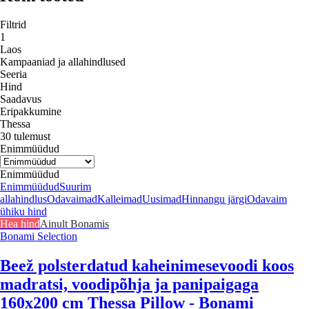
Filtrid
1
Laos
Kampaaniad ja allahindlused
Seeria
Hind
Saadavus
Eripakkumine
Thessa
30 tulemust
Enimmüüdud
Enimmüüdud
Enimmüüdud
Suurim
allahindlus
Odavaimad
Kalleimad
Uusimad
Hinnangu järgi
Odavaim
ühiku hind
Hea hind
Ainult Bonamis
Bonami Selection
Beež polsterdatud kaheinimesevoodi koos
madratsi, voodipõhja ja panipaigaga
160x200 cm Thessa Pillow - Bonami