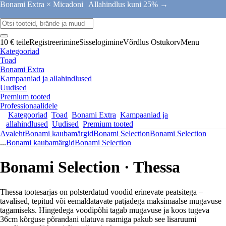
Bonami Extra × Micadoni |
Allahindlus kuni 25% →
10 € teile
Registreerimine
Sisselogimine
Võrdlus
Ostukorv
Menu
Kategooriad
Toad
Bonami Extra
Kampaaniad ja allahindlused
Uudised
Premium tooted
Professionaalidele
Kategooriad
Toad
Bonami Extra
Kampaaniad ja
allahindlused
Uudised
Premium tooted
Avaleht
Bonami kaubamärgid
Bonami Selection
Bonami Selection
...
Bonami kaubamärgid
Bonami Selection
Bonami Selection · Thessa
Thessa tootesarjas on polsterdatud voodid erinevate peatsitega –
tavalised, tepitud või eemaldatavate patjadega maksimaalse mugavuse
tagamiseks. Hingedega voodipõhi tagab mugavuse ja koos tugeva
36cm kõrguse põrandani ulatuva raamiga pakub see lisaruumi