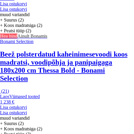
Lisa ostukorvi
Lisa ostukorvi
muud variandid
+ Suurus (2)
+ Koos madratsiga (2)
+ Peatsi tüüp (2)
Hea hind
Ainult Bonamis
Bonami Selection
Beež polsterdatud kaheinimesevoodi koos
madratsi, voodipõhja ja panipaigaga
180x200 cm Thessa Bold - Bonami
Selection
(
21
)
Laos
Viimased tooted
1 238 €
Lisa ostukorvi
Lisa ostukorvi
muud variandid
+ Suurus (2)
+ Koos madratsiga (2)