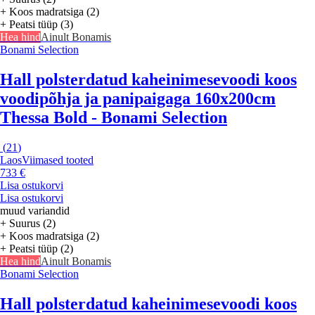
+ Koos madratsiga (2)
+ Peatsi tüüp (3)
Hea hind
Ainult Bonamis
Bonami Selection
Hall polsterdatud kaheinimesevoodi koos
voodipõhja ja panipaigaga 160x200cm
Thessa Bold - Bonami Selection
(
21
)
Laos
Viimased tooted
733 €
Lisa ostukorvi
Lisa ostukorvi
muud variandid
+ Suurus (2)
+ Koos madratsiga (2)
+ Peatsi tüüp (2)
Hea hind
Ainult Bonamis
Bonami Selection
Hall polsterdatud kaheinimesevoodi koos