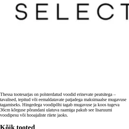
Thessa tootesarjas on polsterdatud voodid erinevate peatsitega –
tavalised, tepitud või eemaldatavate patjadega maksimaalse mugavuse
tagamiseks. Hingedega voodipõhi tagab mugavuse ja koos tugeva
36cm kõrguse põrandani ulatuva raamiga pakub see lisaruumi
voodipesu või hooajaliste riiete jaoks.
Kõik tooted