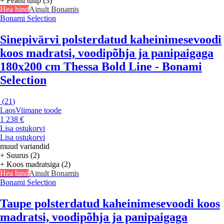
+ Peatsi tüüp (3)
Hea hind
Ainult Bonamis
Bonami Selection
Sinepivärvi polsterdatud kaheinimesevoodi
koos madratsi, voodipõhja ja panipaigaga
180x200 cm Thessa Bold Line - Bonami
Selection
(
21
)
Laos
Viimane toode
1 238 €
Lisa ostukorvi
Lisa ostukorvi
muud variandid
+ Suurus (2)
+ Koos madratsiga (2)
Hea hind
Ainult Bonamis
Bonami Selection
Taupe polsterdatud kaheinimesevoodi koos
madratsi, voodipõhja ja panipaigaga