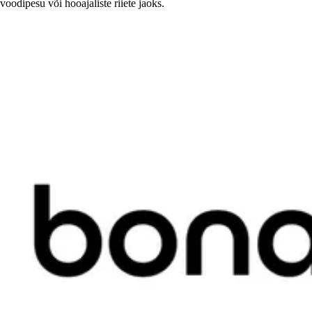
voodipesu või hooajaliste riiete jaoks.