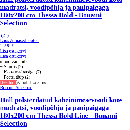
madratsi, voodipõhja ja panipaigaga
180x200 cm Thessa Bold - Bonami
Selection
(
21
)
Laos
Viimased tooted
1 238 €
Lisa ostukorvi
Lisa ostukorvi
muud variandid
+ Suurus (2)
+ Koos madratsiga (2)
+ Peatsi tüüp (2)
Hea hind
Ainult Bonamis
Bonami Selection
Hall polsterdatud kaheinimesevoodi koos
madratsi, voodipõhja ja panipaigaga
180x200 cm Thessa Bold Line - Bonami
Selection