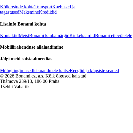
Kõik ostude kohta
Transport
Kaebused ja
tagastused
Maksmine
Krediidid
Lisainfo Bonami kohta
Kontaktid
Meist
Bonami kaubamärgid
Kinkekaardid
Bonami ettevõtetele
Mobiilirakenduse allalaadimine
Jälgi meid sotsiaalmeedias
Müügitingimused
Isikuandmete kaitse
Reeglid ja küpsiste seaded
© 2026 Bonami.cz, a.s. Kõik õigused kaitstud.
Thámova 289/13, 186 00 Praha
Tšehhi Vabariik