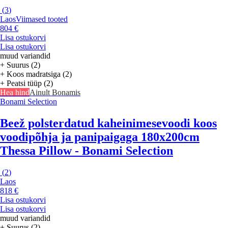
(
3
)
Laos
Viimased tooted
804 €
Lisa ostukorvi
Lisa ostukorvi
muud variandid
+ Suurus (2)
+ Koos madratsiga (2)
+ Peatsi tüüp (2)
Hea hind
Ainult Bonamis
Bonami Selection
Beež polsterdatud kaheinimesevoodi koos
voodipõhja ja panipaigaga 180x200cm
Thessa Pillow - Bonami Selection
(
2
)
Laos
818 €
Lisa ostukorvi
Lisa ostukorvi
muud variandid
+ Suurus (2)