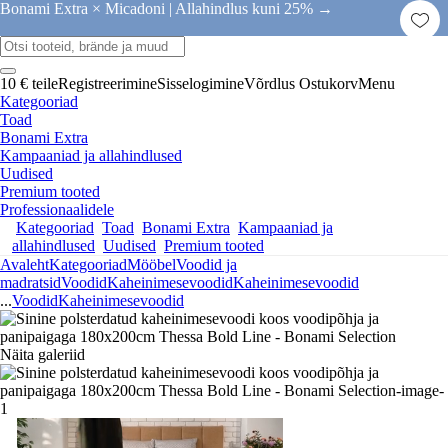
Bonami Extra × Micadoni |
Allahindlus kuni 25% →
10 € teile
Registreerimine
Sisselogimine
Võrdlus
Ostukorv
Menu
Kategooriad
Toad
Bonami Extra
Kampaaniad ja allahindlused
Uudised
Premium tooted
Professionaalidele
Kategooriad
Toad
Bonami Extra
Kampaaniad ja
allahindlused
Uudised
Premium tooted
Avaleht
Kategooriad
Mööbel
Voodid ja
madratsid
Voodid
Kaheinimesevoodid
Kaheinimesevoodid
...
Voodid
Kaheinimesevoodid
Näita galeriid