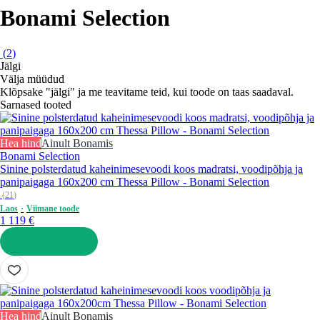
Bonami Selection
(
2
)
Jälgi
Välja müüdud
Klõpsake "jälgi" ja me teavitame teid, kui toode on taas saadaval.
Sarnased tooted
Hea hind
Ainult Bonamis
Bonami Selection
Sinine polsterdatud kaheinimesevoodi koos madratsi, voodipõhja ja
panipaigaga 160x200 cm Thessa Pillow - Bonami Selection
(
21
)
Laos
Viimane toode
1 119 €
LISA OSTUKORVI
Hea hind
Ainult Bonamis