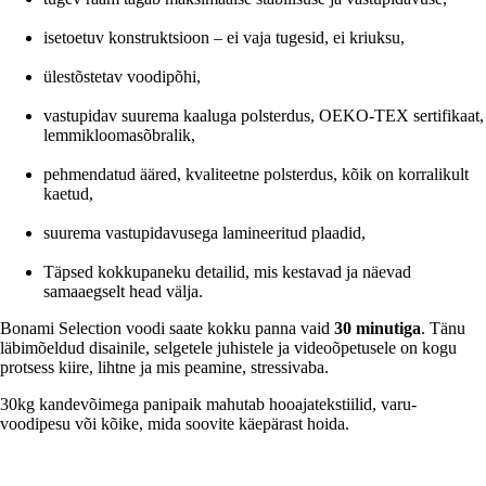
isetoetuv konstruktsioon – ei vaja tugesid, ei kriuksu,
ülestõstetav voodipõhi,
vastupidav suurema kaaluga polsterdus, OEKO-TEX sertifikaat,
lemmikloomasõbralik,
pehmendatud ääred, kvaliteetne polsterdus, kõik on korralikult
kaetud,
suurema vastupidavusega lamineeritud plaadid,
Täpsed kokkupaneku detailid, mis kestavad ja näevad
samaaegselt head välja.
Bonami Selection voodi saate kokku panna vaid
30 minutiga
. Tänu
läbimõeldud disainile, selgetele juhistele ja videoõpetusele on kogu
protsess kiire, lihtne ja mis peamine, stressivaba.
30kg kandevõimega panipaik mahutab hooajatekstiilid, varu-
voodipesu või kõike, mida soovite käepärast hoida.