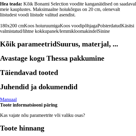
Hea teada:
Kõik Bonami Selection voodite kanganäidised on saadaval
meie kauplustes. Maksimaalne hoiukõrgus on 20 cm, olenevalt
liistudest voodi liistude valitud asendist.
180x200 cm
Koos hoiuruumiga
Koos voodipõhjaga
Polsterdatud
Käsitsi
valmistatud/lihtne kokkupanek/lemmikloomakindel
Sinine
Kõik parameetrid
Suurus, materjal, ...
Avastage kogu Thessa pakkumine
Täiendavad tooted
Juhendid ja dokumendid
Manuaal
Toote informatsiooni päring
Kas vajate nõu parameetrite või valiku osas?
Toote hinnang