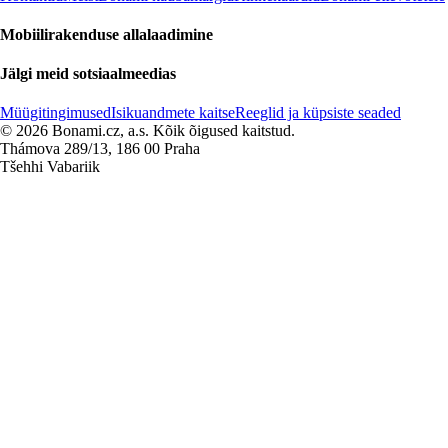
Mobiilirakenduse allalaadimine
Jälgi meid sotsiaalmeedias
Müügitingimused
Isikuandmete kaitse
Reeglid ja küpsiste seaded
© 2026 Bonami.cz, a.s. Kõik õigused kaitstud.
Thámova 289/13, 186 00 Praha
Tšehhi Vabariik