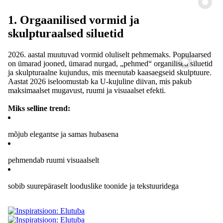
1. Orgaanilised vormid ja
skulpturaalsed siluetid
2026. aastal muutuvad vormid oluliselt pehmemaks. Populaarsed
on ümarad jooned, ümarad nurgad, „pehmed“ organilised siluetid
ja skulpturaalne kujundus, mis meenutab kaasaegseid skulptuure.
Aastat 2026 iseloomustab ka U-kujuline diivan, mis pakub
maksimaalset mugavust, ruumi ja visuaalset efekti.
Miks selline trend:
mõjub elegantse ja samas hubasena
pehmendab ruumi visuaalselt
sobib suurepäraselt looduslike toonide ja tekstuuridega