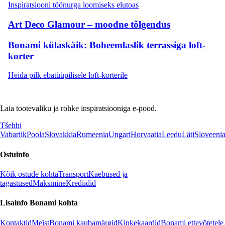
Inspiratsiooni töönurga loomiseks elutoas
Art Deco Glamour – moodne tõlgendus
Bonami külaskäik: Boheemlaslik terrassiga loft-
korter
Heida pilk ebatüüpilisele loft-korterile
Laia tootevaliku ja rohke inspiratsiooniga e-pood.
Tšehhi
Vabariik
Poola
Slovakkia
Rumeenia
Ungari
Horvaatia
Leedu
Läti
Sloveeni
Ostuinfo
Kõik ostude kohta
Transport
Kaebused ja
tagastused
Maksmine
Krediidid
Lisainfo Bonami kohta
Kontaktid
Meist
Bonami kaubamärgid
Kinkekaardid
Bonami ettevõtetele