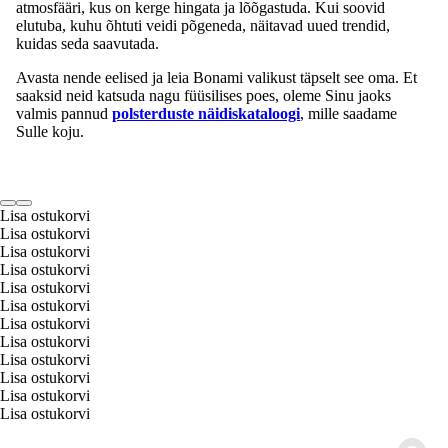
atmosfääri, kus on kerge hingata ja lõõgastuda. Kui soovid
elutuba, kuhu õhtuti veidi põgeneda, näitavad uued trendid,
kuidas seda saavutada.
Avasta nende eelised ja leia Bonami valikust täpselt see oma. Et
saaksid neid katsuda nagu füüsilises poes, oleme Sinu jaoks
valmis pannud
polsterduste näidiskataloogi
, mille saadame
Sulle koju.
Lisa ostukorvi
Lisa ostukorvi
Lisa ostukorvi
Lisa ostukorvi
Lisa ostukorvi
Lisa ostukorvi
Lisa ostukorvi
Lisa ostukorvi
Lisa ostukorvi
Lisa ostukorvi
Lisa ostukorvi
Lisa ostukorvi