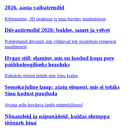
2026. aasta vaibatrendid
Kihistamine, 3D struktuur ja muu huvitav inspiratsioon
Diivanitrendid 2026: buklee, samet ja velvet
Polsterdatud diivanid, mis võidavad teie poolehoiu esimesest
puudutusest
Hygge stiil: elamine, mis on loodud kogu pere
psühholoogiliseks heaoluks
Rahulolu retsept peitub otse Sinu kodus
Seenekujuline lamp: ajatu element, mis ei tohiks
Sinu kodust puududa
Avasta selle huvitava lambi mitmekülgsus!
Nõuandeid ja näpunäiteid, kuidas elutuppa
töönurk luua