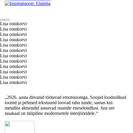
Lisa ostukorvi
Lisa ostukorvi
Lisa ostukorvi
Lisa ostukorvi
Lisa ostukorvi
Lisa ostukorvi
Lisa ostukorvi
Lisa ostukorvi
Lisa ostukorvi
Lisa ostukorvi
Lisa ostukorvi
Lisa ostukorvi
„2026. aasta diivanid töötavad emotsiooniga. Soojad looduslikud
toonid ja pehmed tekstuurid loovad rahu tunde, samas kui
metallist aktsendid annavad ruumile enesekindlust. Just see
tasakaal on tüüpiline modernsetele interjööridele.“