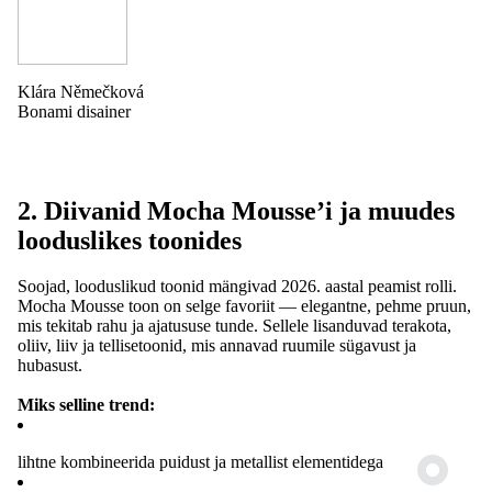
Klára Němečková
Bonami disainer
2. Diivanid Mocha Mousse’i ja muudes
looduslikes toonides
Soojad, looduslikud toonid mängivad 2026. aastal peamist rolli.
Mocha Mousse toon on selge favoriit — elegantne, pehme pruun,
mis tekitab rahu ja ajatususe tunde. Sellele lisanduvad terakota,
oliiv, liiv ja tellisetoonid, mis annavad ruumile sügavust ja
hubasust.
Miks selline trend:
lihtne kombineerida puidust ja metallist elementidega