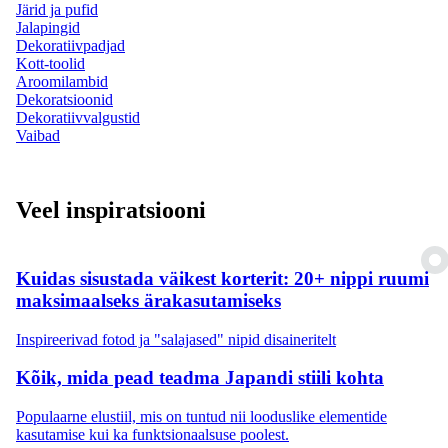
Järid ja pufid
Jalapingid
Dekoratiivpadjad
Kott-toolid
Aroomilambid
Dekoratsioonid
Dekoratiivvalgustid
Vaibad
Veel inspiratsiooni
Kuidas sisustada väikest korterit: 20+ nippi ruumi
maksimaalseks ärakasutamiseks
Inspireerivad fotod ja "salajased" nipid disaineritelt
Kõik, mida pead teadma Japandi stiili kohta
Populaarne elustiil, mis on tuntud nii looduslike elementide
kasutamise kui ka funktsionaalsuse poolest.