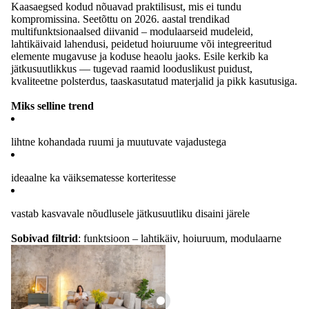
Kaasaegsed kodud nõuavad praktilisust, mis ei tundu
kompromissina. Seetõttu on 2026. aastal trendikad
multifunktsionaalsed diivanid – modulaarseid mudeleid,
lahtikäivaid lahendusi, peidetud hoiuruume või integreeritud
elemente mugavuse ja koduse heaolu jaoks. Esile kerkib ka
jätkusuutlikkus — tugevad raamid looduslikust puidust,
kvaliteetne polsterdus, taaskasutatud materjalid ja pikk kasutusiga.
Miks selline trend
lihtne kohandada ruumi ja muutuvate vajadustega
ideaalne ka väiksematesse korteritesse
vastab kasvavale nõudlusele jätkusuutliku disaini järele
Sobivad filtrid
: funktsioon – lahtikäiv, hoiuruum, modulaarne