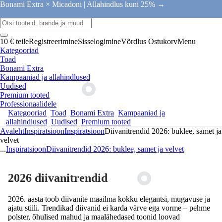
Bonami Extra × Micadoni |
Allahindlus kuni 25% →
10 € teile
Registreerimine
Sisselogimine
Võrdlus
Ostukorv
Menu
Kategooriad
Toad
Bonami Extra
Kampaaniad ja allahindlused
Uudised
Premium tooted
Professionaalidele
Kategooriad
Toad
Bonami Extra
Kampaaniad ja
allahindlused
Uudised
Premium tooted
Avaleht
Inspiratsioon
Inspiratsioon
Diivanitrendid 2026: buklee, samet ja
velvet
...
Inspiratsioon
Diivanitrendid 2026: buklee, samet ja velvet
2026 diivanitrendid
2026. aasta toob diivanite maailma kokku elegantsi, mugavuse ja
ajatu stiili. Trendikad diivanid ei karda värve ega vorme – pehme
polster, õhulised mahud ja maalähedased toonid loovad