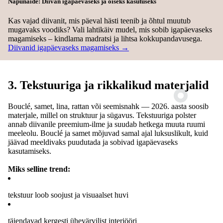
Näpunäide: Diivan igapäevaseks ja öiseks kasutuseks
Kas vajad diivanit, mis päeval hästi teenib ja õhtul muutub
mugavaks voodiks? Vali lahtikäiv mudel, mis sobib igapäevaseks
magamiseks – kindlama madratsi ja lihtsa kokkupandavusega.
Diivanid igapäevaseks magamiseks →
3. Tekstuuriga ja rikkalikud materjalid
Bouclé, samet, lina, rattan või seemisnahk — 2026. aasta soosib
materjale, millel on struktuur ja sügavus. Tekstuuriga polster
annab diivanile preemium-ilme ja suudab hetkega muuta ruumi
meeleolu. Bouclé ja samet mõjuvad samal ajal luksuslikult, kuid
jäävad meeldivaks puudutada ja sobivad igapäevaseks
kasutamiseks.
Miks selline trend:
tekstuur loob soojust ja visuaalset huvi
täiendavad kergesti ühevärvilist interjööri